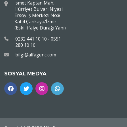
İsmet Kaptan Mah.
Hürriyet Bulvarı Niyazi
Ersoy İş Merkezi No:8
Kat:4 Çankaya/İzmir
(Eski İtfaiye Durağı Yanı)
0232 441 10 10 - 0551
280 10 10
bilgi@alfagenc.com
SOSYAL MEDYA