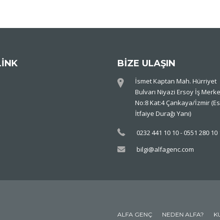
LİNK
BİZE ULAŞIN
İsmet Kaptan Mah. Hürriyet
Bulvarı Niyazi Ersoy İş Merke
No:8 Kat:4 Çankaya/İzmir (Es
İtfaiye Durağı Yanı)
0232 441 10 10 - 0551 280 10
bilgi@alfagenc.com
ALFA GENÇ
NEDEN ALFA?
K