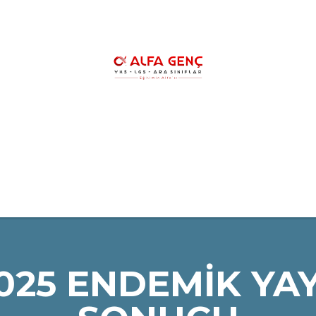
HAKKIMIZDA
YKS KURSLARIMIZ
YK
LGS ŞAMPİYONLARIMIZ
REHBERLİK
2025 ENDEMİK YAY