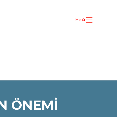
Menü
S ŞAMPİYONLARIMIZ
İLETİŞİM
İN ÖNEMİ