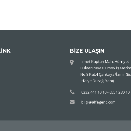
LİNK
BİZE ULAŞIN
İsmet Kaptan Mah. Hürriyet
Bulvarı Niyazi Ersoy İş Merke
No:8 Kat:4 Çankaya/İzmir (Es
İtfaiye Durağı Yanı)
0232 441 10 10 - 0551 280 10
bilgi@alfagenc.com