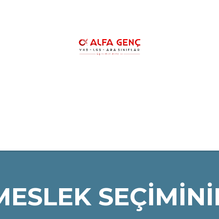
HAKKIMIZDA
YKS KURSLARIMIZ
YK
LGS ŞAMPİYONLARIMIZ
REHBERLİK
MESLEK SEÇİMİN