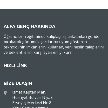
ALFA GENÇ HAKKINDA
Öğrencilerin eğitiminde kalıplaşmış anlatımları geride
bırakarak günümüz şartlarına uyum gösteren,
teknolojinin imkânlarını kullanan, yeni neslin taleplerini
ve beklentilerini karşılayan en iyi kurs!
HIZLI LİNK
BİZE ULAŞIN
İsmet Kaptan Mah.
Hürriyet Bulvarı Niyazi
Ersoy İş Merkezi No:8
Kat:4 Çankaya/İzmir