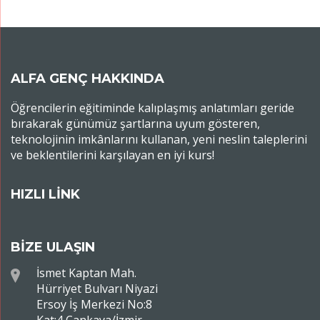
ALFA GENÇ HAKKINDA
Öğrencilerin eğitiminde kalıplaşmış anlatımları geride
bırakarak günümüz şartlarına uyum gösteren,
teknolojinin imkânlarını kullanan, yeni neslin taleplerini
ve beklentilerini karşılayan en iyi kurs!
HIZLI LİNK
BİZE ULAŞIN
İsmet Kaptan Mah.
Hürriyet Bulvarı Niyazi
Ersoy İş Merkezi No:8
Kat:4 Çankaya/İzmir