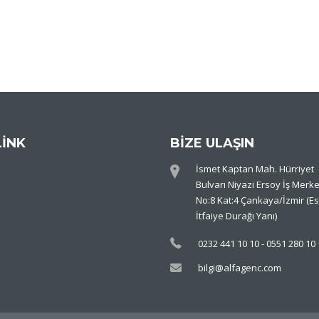
LİNK
BİZE ULAŞIN
İsmet Kaptan Mah. Hürriyet
Bulvarı Niyazi Ersoy İş Merke
No:8 Kat:4 Çankaya/İzmir (Es
İtfaiye Durağı Yanı)
0232 441 10 10 - 0551 280 10
bilgi@alfagenc.com