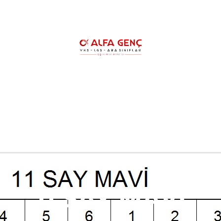
HAKKIMIZDA
YKS KURSLARIMIZ
YK
LGS ŞAMPİYONLARIMIZ
REHBERLİK
11 SAY MAVİ