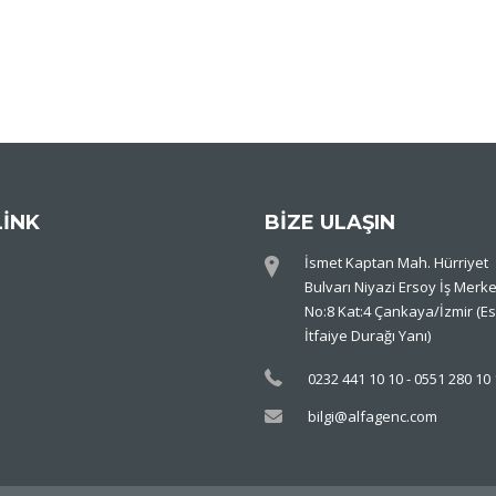
LİNK
BİZE ULAŞIN
İsmet Kaptan Mah. Hürriyet
Bulvarı Niyazi Ersoy İş Merke
No:8 Kat:4 Çankaya/İzmir (Es
İtfaiye Durağı Yanı)
0232 441 10 10 - 0551 280 10
bilgi@alfagenc.com