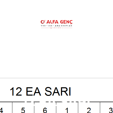
HAKKIMIZDA
YKS KURSLARIMIZ
YK
LGS ŞAMPİYONLARIMIZ
REHBERLİK
12 EA SARI