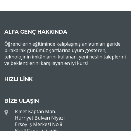
ALFA GENÇ HAKKINDA
Öğrencilerin eğitiminde kalıplaşmış anlatımları geride
bırakarak günümüz şartlarına uyum gösteren,
teknolojinin imkânlarını kullanan, yeni neslin taleplerini
ve beklentilerini karşılayan en iyi kurs!
HIZLI LİNK
BİZE ULAŞIN
İsmet Kaptan Mah.
Hürriyet Bulvarı Niyazi
Ersoy İş Merkezi No:8
Kat:4 Çankaya/İzmir