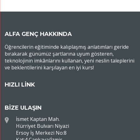
ALFA GENÇ HAKKINDA
Öğrencilerin eğitiminde kalıplaşmış anlatımları geride
bırakarak günümüz şartlarına uyum gösteren,
teknolojinin imkânlarını kullanan, yeni neslin taleplerini
ve beklentilerini karşılayan en iyi kurs!
HIZLI LİNK
BİZE ULAŞIN
İsmet Kaptan Mah.
Hürriyet Bulvarı Niyazi
Ersoy İş Merkezi No:8
Kat:4 Çankaya/İzmir