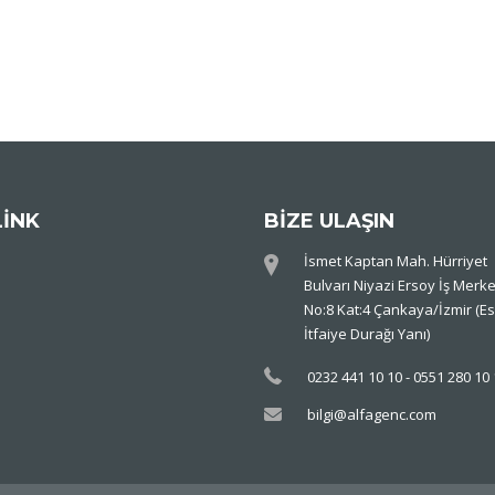
LİNK
BİZE ULAŞIN
İsmet Kaptan Mah. Hürriyet
Bulvarı Niyazi Ersoy İş Merke
No:8 Kat:4 Çankaya/İzmir (Es
İtfaiye Durağı Yanı)
0232 441 10 10 - 0551 280 10
bilgi@alfagenc.com