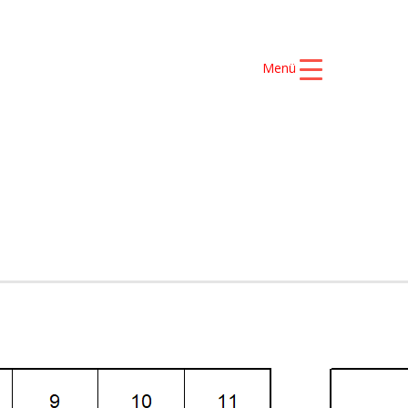
Menü
S ŞAMPİYONLARIMIZ
İLETİŞİM