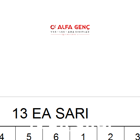
HAKKIMIZDA
YKS KURSLARIMIZ
YK
LGS ŞAMPİYONLARIMIZ
REHBERLİK
13 EA SARI