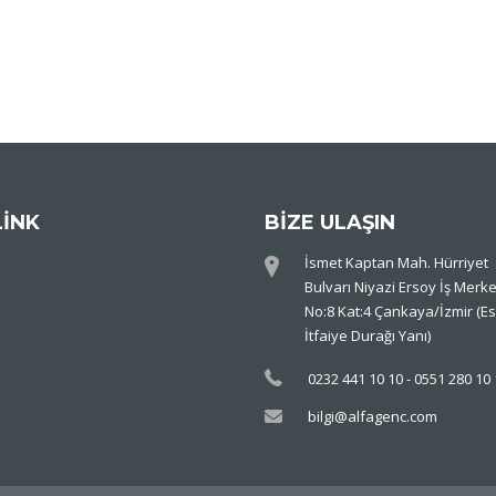
LİNK
BİZE ULAŞIN
İsmet Kaptan Mah. Hürriyet
Bulvarı Niyazi Ersoy İş Merke
No:8 Kat:4 Çankaya/İzmir (Es
İtfaiye Durağı Yanı)
0232 441 10 10 - 0551 280 10
bilgi@alfagenc.com