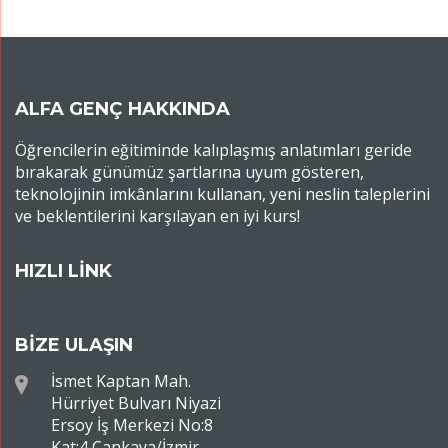
ALFA GENÇ HAKKINDA
Öğrencilerin eğitiminde kalıplaşmış anlatımları geride
bırakarak günümüz şartlarına uyum gösteren,
teknolojinin imkânlarını kullanan, yeni neslin taleplerini
ve beklentilerini karşılayan en iyi kurs!
HIZLI LİNK
BİZE ULAŞIN
İsmet Kaptan Mah.
Hürriyet Bulvarı Niyazi
Ersoy İş Merkezi No:8
Kat:4 Çankaya/İzmir