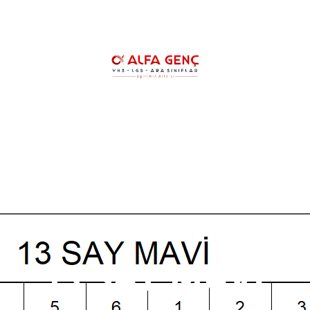
HAKKIMIZDA
YKS KURSLARIMIZ
YK
LGS ŞAMPİYONLARIMIZ
REHBERLİK
13 SAY MAVİ