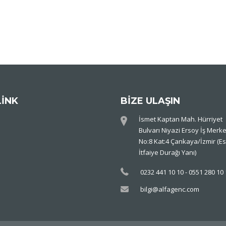
LİNK
BİZE ULAŞIN
İsmet Kaptan Mah. Hürriyet
Bulvarı Niyazi Ersoy İş Merke
No:8 Kat:4 Çankaya/İzmir (Es
İtfaiye Durağı Yanı)
0232 441 10 10 - 0551 280 10
bilgi@alfagenc.com