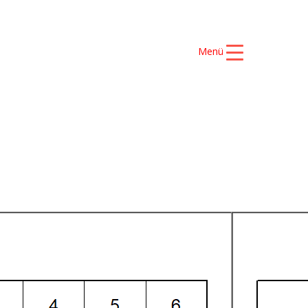
Menü
S ŞAMPİYONLARIMIZ
İLETİŞİM