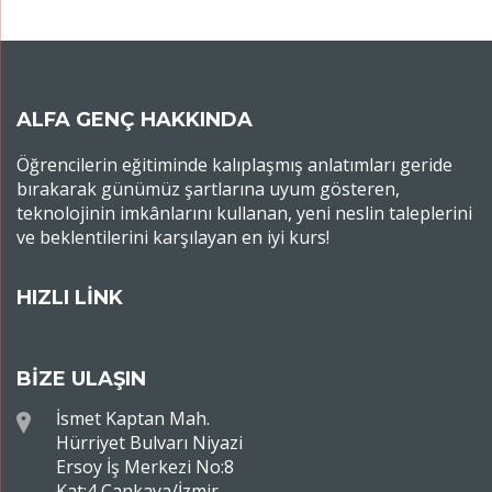
ALFA GENÇ HAKKINDA
Öğrencilerin eğitiminde kalıplaşmış anlatımları geride
bırakarak günümüz şartlarına uyum gösteren,
teknolojinin imkânlarını kullanan, yeni neslin taleplerini
ve beklentilerini karşılayan en iyi kurs!
HIZLI LİNK
BİZE ULAŞIN
İsmet Kaptan Mah.
Hürriyet Bulvarı Niyazi
Ersoy İş Merkezi No:8
Kat:4 Çankaya/İzmir