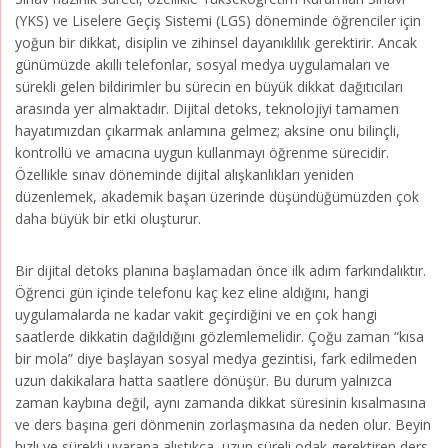
(YKS) ve Liselere Geçiş Sistemi (LGS) döneminde öğrenciler için
yoğun bir dikkat, disiplin ve zihinsel dayanıklılık gerektirir. Ancak
günümüzde akıllı telefonlar, sosyal medya uygulamaları ve
sürekli gelen bildirimler bu sürecin en büyük dikkat dağıtıcıları
arasında yer almaktadır. Dijital detoks, teknolojiyi tamamen
hayatımızdan çıkarmak anlamına gelmez; aksine onu bilinçli,
kontrollü ve amacına uygun kullanmayı öğrenme sürecidir.
Özellikle sınav döneminde dijital alışkanlıkları yeniden
düzenlemek, akademik başarı üzerinde düşündüğümüzden çok
daha büyük bir etki oluşturur.
Bir dijital detoks planına başlamadan önce ilk adım farkındalıktır.
Öğrenci gün içinde telefonu kaç kez eline aldığını, hangi
uygulamalarda ne kadar vakit geçirdiğini ve en çok hangi
saatlerde dikkatin dağıldığını gözlemlemelidir. Çoğu zaman “kısa
bir mola” diye başlayan sosyal medya gezintisi, fark edilmeden
uzun dakikalara hatta saatlere dönüşür. Bu durum yalnızca
zaman kaybına değil, aynı zamanda dikkat süresinin kısalmasına
ve ders başına geri dönmenin zorlaşmasına da neden olur. Beyin
hızlı ve sürekli uyarana alıştıkça, uzun süreli odak gerektiren ders