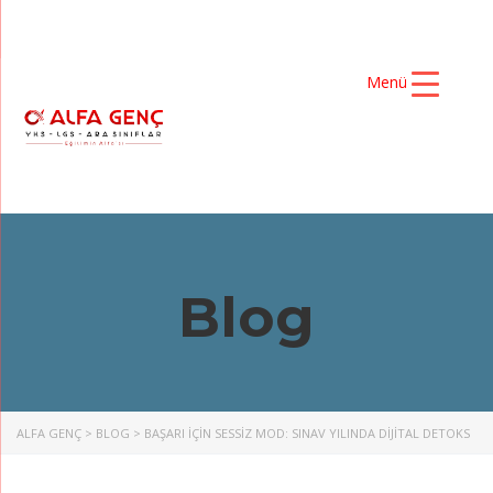
Menü
Blog
ALFA GENÇ
>
BLOG
>
BAŞARI İÇIN SESSIZ MOD: SINAV YILINDA DIJITAL DETOKS