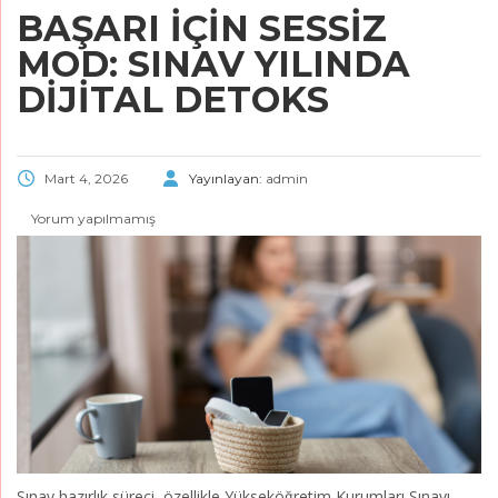
BAŞARI İÇIN SESSIZ
MOD: SINAV YILINDA
DIJITAL DETOKS
Mart 4, 2026
Yayınlayan:
admin
Yorum yapılmamış
Sınav hazırlık süreci, özellikle Yükseköğretim Kurumları Sınavı