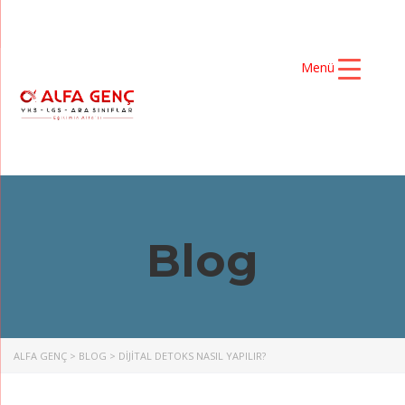
Menü
Blog
ALFA GENÇ
>
BLOG
>
DIJITAL DETOKS NASIL YAPILIR?