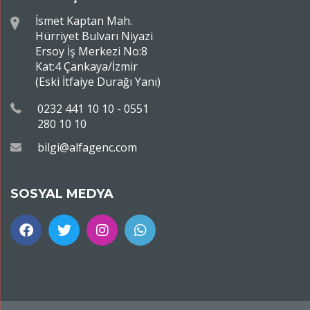
İsmet Kaptan Mah.
Hürriyet Bulvarı Niyazi
Ersoy İş Merkezi No:8
Kat:4 Çankaya/İzmir
(Eski İtfaiye Durağı Yanı)
0232 441 10 10 - 0551
280 10 10
bilgi@alfagenc.com
SOSYAL MEDYA