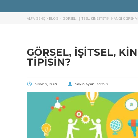
ALFA GENÇ
>
BLOG
>
GÖRSEL, İŞITSEL, KINESTETIK: HANGI ÖĞRENME
GÖRSEL, İŞITSEL, K
TIPISIN?
Nisan 7, 2026
Yayınlayan:
admin