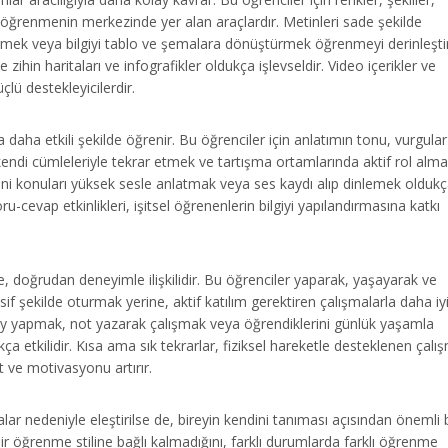
l, öğrenmenin merkezinde yer alan araçlardır. Metinleri sade şekilde
rmek veya bilgiyi tablo ve şemalara dönüştürmek öğrenmeyi derinleştir
zihin haritaları ve infografikler oldukça işlevseldir. Video içerikler ve
lü destekleyicilerdir.
la daha etkili şekilde öğrenir. Bu öğrenciler için anlatımın tonu, vurgula
kendi cümleleriyle tekrar etmek ve tartışma ortamlarında aktif rol alm
yani konuları yüksek sesle anlatmak veya ses kaydı alıp dinlemek olduk
ru-cevap etkinlikleri, işitsel öğrenenlerin bilgiyi yapılandırmasına katkı
e, doğrudan deneyimle ilişkilidir. Bu öğrenciler yaparak, yaşayarak ve
 şekilde oturmak yerine, aktif katılım gerektiren çalışmalarla daha iy
y yapmak, not yazarak çalışmak veya öğrendiklerini günlük yaşamla
kça etkilidir. Kısa ama sık tekrarlar, fiziksel hareketle desteklenen çalı
 ve motivasyonu artırır.
r nedeniyle eleştirilse de, bireyin kendini tanıması açısından önemli b
 bir öğrenme stiline bağlı kalmadığını, farklı durumlarda farklı öğrenme