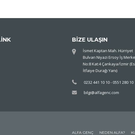
LİNK
BİZE ULAŞIN
İsmet Kaptan Mah. Hürriyet
Bulvarı Niyazi Ersoy İş Merke
No:8 Kat:4 Çankaya/İzmir (Es
İtfaiye Durağı Yanı)
0232 441 10 10 - 0551 280 10
bilgi@alfagenc.com
ALFA GENÇ
NEDEN ALFA?
K