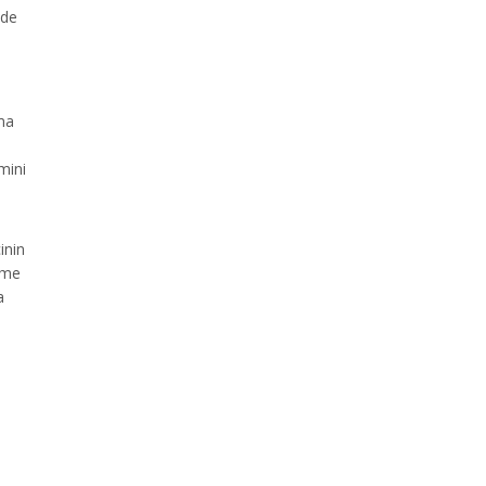
 de
şma
mini
inin
nme
a