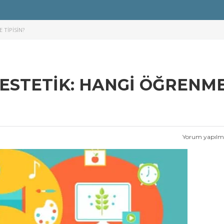
 TIPISIN?
INESTETIK: HANGI ÖĞRENM
Yorum yapıl