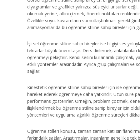
diyagramlar ve grafikler yalnızca süsleyici unsurlar deği
okumak yerine, altını çizmek, önemli noktaları renklendi
Özellikle soyut kavramların somutlaştırılması gerektiğinde 
animasyonlar da bu öğrenme stiline sahip bireyler için güç
İşitsel öğrenme stiline sahip bireyler ise bilgiyi ses yoluy
tekrarlar büyük önem taşır. Ders dinlemek, anlatılanları 
öğrenmeyi pekiştirir. Kendi sesini kullanarak çalışmak, 
etkili yöntemler arasındadır. Ayrıca grup çalışmaları ve so
sağlar.
Kinestetik öğrenme stiline sahip bireyler için ise öğrenm
hareket ederek öğrenmeye daha yatkındır. Uzun süre pasif
performans gösterirler. Örneğin, problem çözmek, dene
ilişkilendirmek bu öğrenme stiline sahip bireyler için oldu
yöntemleri ve uygulama ağırlıklı öğrenme süreçleri dikkat
Öğrenme stilleri konusu, zaman zaman katı sınıflandırmala
farkındalık sağlar. Araştırmalar, insanların genellikle tek