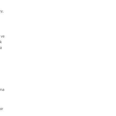
ir.
r ve
ak
ça
i
şma
ir