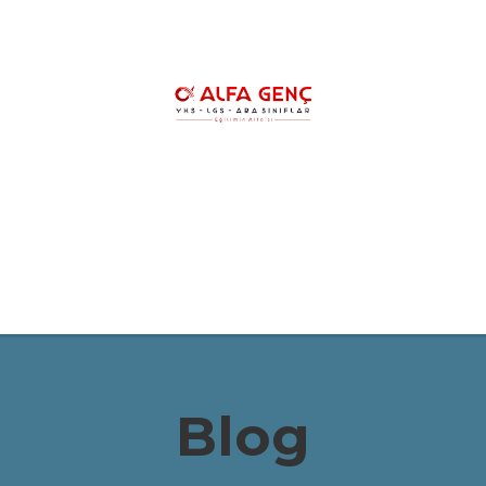
HAKKIMIZDA
YKS KURSLARIMIZ
YK
LGS ŞAMPİYONLARIMIZ
REHBERLİK
Blog