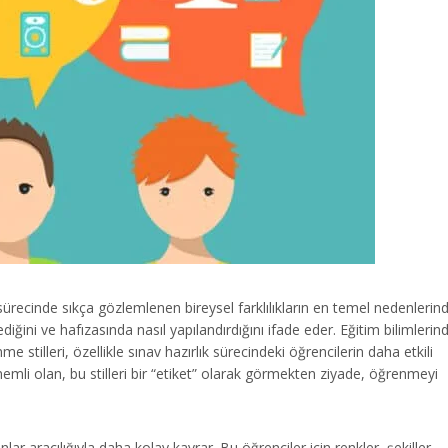
ürecinde sıkça gözlemlenen bireysel farklılıkların en temel nedenlerin
işlediğini ve hafızasında nasıl yapılandırdığını ifade eder. Eğitim bilimlerin
me stilleri, özellikle sınav hazırlık sürecindeki öğrencilerin daha etkili
nemli olan, bu stilleri bir “etiket” olarak görmekten ziyade, öğrenmeyi
lar aracılığıyla daha kolay kavrar. Bu öğrenciler için renkler, şekiller,