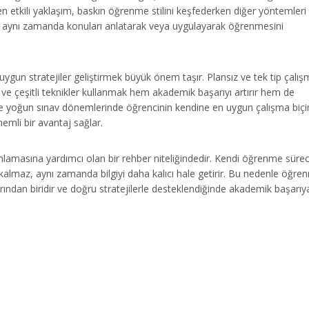
 en etkili yaklaşım, baskın öğrenme stilini keşfederken diğer yöntemleri
enci aynı zamanda konuları anlatarak veya uygulayarak öğrenmesini
 uygun stratejiler geliştirmek büyük önem taşır. Plansız ve tek tip çalı
ek ve çeşitli teknikler kullanmak hem akademik başarıyı artırır hem de
ikle yoğun sınav dönemlerinde öğrencinin kendine en uygun çalışma biçi
mli bir avantaj sağlar.
anlamasına yardımcı olan bir rehber niteliğindedir. Kendi öğrenme sürec
kalmaz, aynı zamanda bilgiyi daha kalıcı hale getirir. Bu nedenle öğre
larından biridir ve doğru stratejilerle desteklendiğinde akademik başarıy