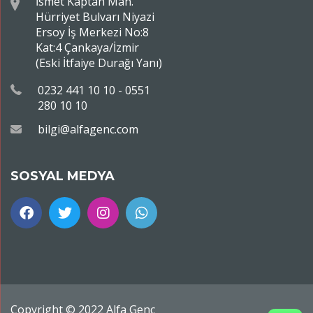
İsmet Kaptan Mah.
Hürriyet Bulvarı Niyazi
Ersoy İş Merkezi No:8
Kat:4 Çankaya/İzmir
(Eski İtfaiye Durağı Yanı)
0232 441 10 10 - 0551
280 10 10
bilgi@alfagenc.com
SOSYAL MEDYA
Copyright © 2022 Alfa Genç