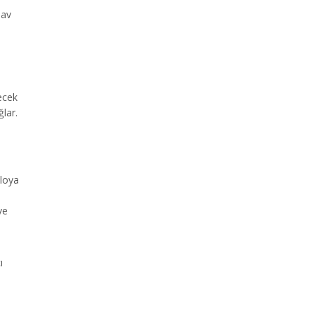
nav
ecek
lar.
bloya
ve
ı