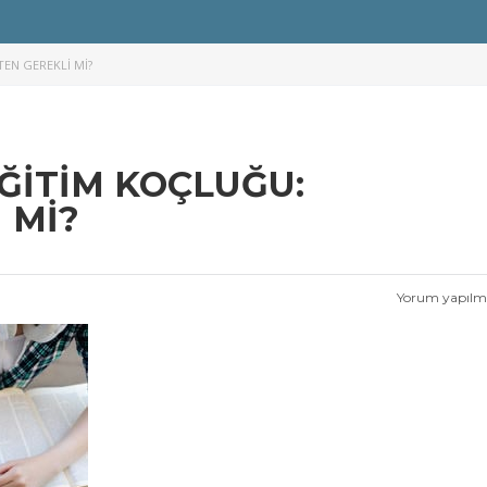
EN GEREKLI MI?
ĞITIM KOÇLUĞU:
 MI?
Yorum yapıl