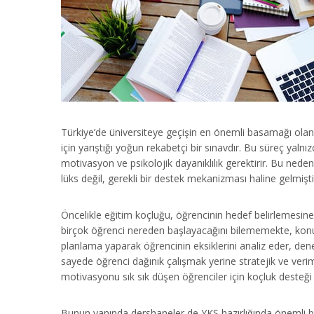
Türkiye’de üniversiteye geçişin en önemli basamağı olan
için yarıştığı yoğun rekabetçi bir sınavdır. Bu süreç yalnı
motivasyon ve psikolojik dayanıklılık gerektirir. Bu nede
lüks değil, gerekli bir destek mekanizması haline gelmişti
Öncelikle eğitim koçluğu, öğrencinin hedef belirlemesine
birçok öğrenci nereden başlayacağını bilememekte, konul
planlama yaparak öğrencinin eksiklerini analiz eder, den
sayede öğrenci dağınık çalışmak yerine stratejik ve verimli
motivasyonu sık sık düşen öğrenciler için koçluk desteği 
Bunun yanında dershaneler de YKS hazırlığında önemli bi