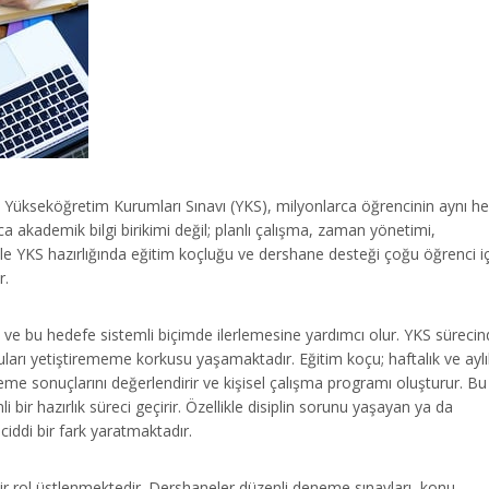
 Yükseköğretim Kurumları Sınavı (YKS), milyonlarca öğrencinin aynı h
zca akademik bilgi birikimi değil; planlı çalışma, zaman yönetimi,
nle YKS hazırlığında eğitim koçluğu ve dershane desteği çoğu öğrenci i
r.
 ve bu hedefe sistemli biçimde ilerlemesine yardımcı olur. YKS süreci
arı yetiştirememe korkusu yaşamaktadır. Eğitim koçu; haftalık ve aylı
eme sonuçlarını değerlendirir ve kişisel çalışma programı oluşturur. Bu
 bir hazırlık süreci geçirir. Özellikle disiplin sorunu yaşayan ya da
ciddi bir fark yaratmaktadır.
r rol üstlenmektedir. Dershaneler düzenli deneme sınavları, konu