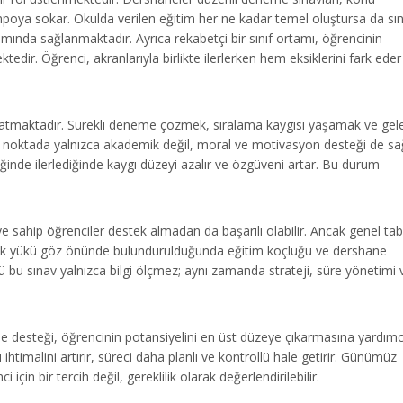
 tempoya sokar. Okulda verilen eğitim her ne kadar temel oluştursa da sı
ında sağlanmaktadır. Ayrıca rekabetçi bir sınıf ortamı, öğrencinin
dir. Öğrenci, akranlarıyla birlikte ilerlerken hem eksiklerini fark eder
yaratmaktadır. Sürekli deneme çözmek, sıralama kaygısı yaşamak ve gel
bu noktada yalnızca akademik değil, moral ve motivasyon desteği de sağ
ğinde ilerlediğinde kaygı düzeyi azalır ve özgüveni artar. Bu durum
deye sahip öğrenciler destek almadan da başarılı olabilir. Ancak genel ta
ojik yükü göz önünde bulundurulduğunda eğitim koçluğu ve dershane
kü bu sınav yalnızca bilgi ölçmez; aynı zamanda strateji, süre yönetimi 
e desteği, öğrencinin potansiyelini en üst düzeye çıkarmasına yardımc
ihtimalini artırır, süreci daha planlı ve kontrollü hale getirir. Günümüz
çin bir tercih değil, gereklilik olarak değerlendirilebilir.