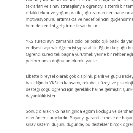
tekrarları ve sınav stratejileriyle öğrenciyi sistemli bir
odaklı tekrar ve yoğun pratik çoğu zaman dershane ortam
motivasyonunu artırmakta ve hedef bilincini güçlendirmekte
hem de kendini geliştirme fırsatı bulur.
YKS süreci aynı zamanda ciddi bir psikolojik baskı da 
endişesi taşımak öğrenciyi yıpratabilir. Eğitim koçluğu 
Öğrenci süreci tek başına yürütmek yerine bir rehber eşli
performansa doğrudan olumlu yansır.
Elbette bireysel olarak çok disiplinli, planlı ve güçlü ira
bakıldığında YKS’nin kapsamı, rekabet düzeyi ve psikol
desteği çoğu öğrenci için gereklilik haline gelmiştir. Çün
dayanıklılık ister.
Sonuç olarak YKS hazırlığında eğitim koçluğu ve dershan
olan önemli araçlardır. Başarıyı garanti etmese de başarı 
sınav sistemi düşünüldüğünde, bu destekler birçok öğrenci i