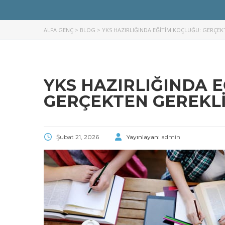
ALFA GENÇ
>
BLOG
>
YKS HAZIRLIĞINDA EĞITIM KOÇLUĞU: GERÇEKT
YKS HAZIRLIĞINDA E
GERÇEKTEN GEREKLI
Şubat 21, 2026
Yayınlayan:
admin