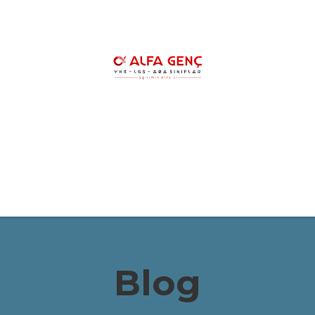
HAKKIMIZDA
YKS KURSLARIMIZ
YK
LGS ŞAMPİYONLARIMIZ
REHBERLİK
Blog