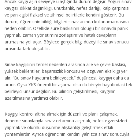
Ancak kaygı aşırı seviyeye ulaştığında durum değişir. Yoğun sınav
kaygısı; dikkat dağınıklığı, unutkanlık, nefes darlığı, kalp çarpıntısı
ve panik gibi fiziksel ve zihinsel belirtilerle kendini gösterir. Bu
durum, öğrencinin bildiği bilgileri sınav anında kullanamamasına
neden olabilir. Özellikle süre baskısının olduğu bir sınavda panik
yapmak, zaman yönetimini zorlaştırır ve hatalı cevapların
artmasına yol açar. Böylece gerçek bilgi düzeyi ile sınav sonucu
arasında fark oluşabilir.
Sınav kaygısının temel nedenleri arasında aile ve çevre baskısı,
yüksek beklentiler, başarısızlık korkusu ve özgüven eksikliği yer
alır. “Bu sınav hayatımı belirleyecek.” düşüncesi, kaygıyı daha da
artırır. Oysa YKS önemli bir aşama olsa da bireyin hayatındaki tek
belirleyici unsur değildir. Bu bilincin geliştirilmesi, kaygının
azaltılmasına yardımcı olabilir.
Kaygıyı kontrol altına almak için düzenli ve planlı çalışmak,
deneme sınavlarıyla sınav ortamına alışmak, nefes egzersizleri
yapmak ve olumlu düşünme alışkanlığı geliştirmek etkili
yöntemlerdir. Ayrıca öğrencinin kendini yalnızca sınav sonucuyla