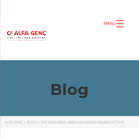
Menü
Blog
ALFA GENÇ
>
BLOG
>
YKS SÜRECINDE SINAV KAYGISININ BAŞARIYA ETKISI