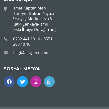
İsmet Kaptan Mah.
Hürriyet Bulvarı Niyazi
Ersoy İş Merkezi No:8
Kat:4 Çankaya/İzmir
(Eski İtfaiye Durağı Yanı)
0232 441 10 10 - 0551
280 10 10
bilgi@alfagenc.com
SOSYAL MEDYA