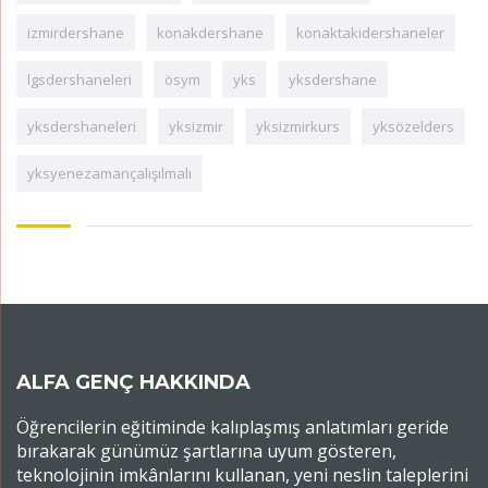
izmirdershane
konakdershane
konaktakidershaneler
lgsdershaneleri
ösym
yks
yksdershane
yksdershaneleri
yksizmir
yksizmirkurs
yksözelders
yksyenezamançalışılmalı
ALFA GENÇ HAKKINDA
Öğrencilerin eğitiminde kalıplaşmış anlatımları geride
bırakarak günümüz şartlarına uyum gösteren,
teknolojinin imkânlarını kullanan, yeni neslin taleplerini