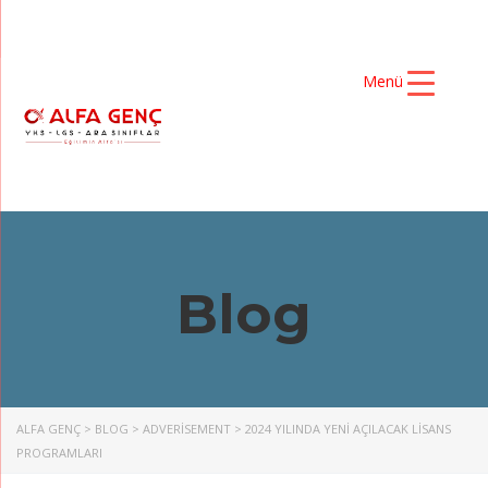
Menü
Blog
ALFA GENÇ
>
BLOG
>
ADVERISEMENT
>
2024 YILINDA YENİ AÇILACAK LİSANS
PROGRAMLARI