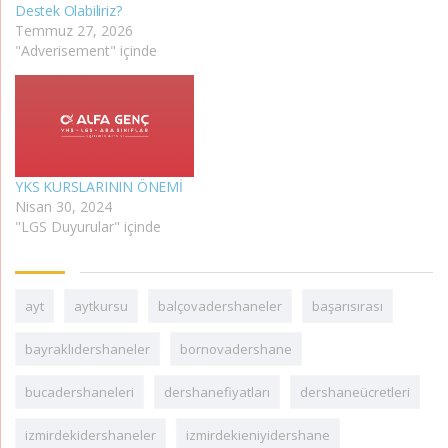
Destek Olabiliriz?
Temmuz 27, 2026
"Adverisement" içinde
YKS KURSLARININ ÖNEMİ
Nisan 30, 2024
"LGS Duyurular" içinde
ayt
aytkursu
balçovadershaneler
başarısırası
bayraklıdershaneler
bornovadershane
bucadershaneleri
dershanefiyatları
dershaneücretleri
izmirdekidershaneler
izmirdekieniyidershane