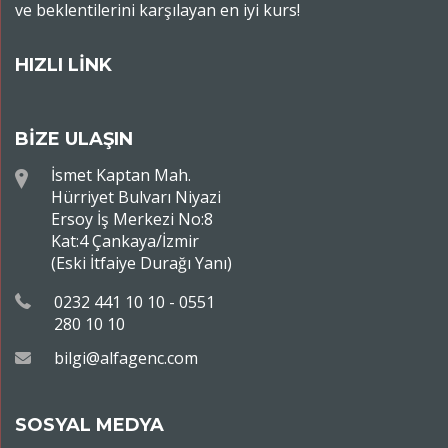
ve beklentilerini karşılayan en iyi kurs!
HIZLI LİNK
BİZE ULAŞIN
İsmet Kaptan Mah.
Hürriyet Bulvarı Niyazi
Ersoy İş Merkezi No:8
Kat:4 Çankaya/İzmir
(Eski İtfaiye Durağı Yanı)
0232 441 10 10 - 0551
280 10 10
bilgi@alfagenc.com
SOSYAL MEDYA