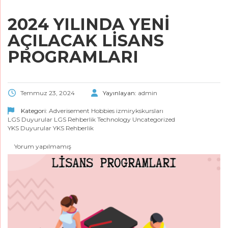
2024 YILINDA YENİ
AÇILACAK LİSANS
PROGRAMLARI
Temmuz 23, 2024
Yayınlayan:
admin
Kategori:
Adverisement
Hobbies
izmirykskursları
LGS Duyurular
LGS Rehberlik
Technology
Uncategorized
YKS Duyurular
YKS Rehberlik
Yorum yapılmamış