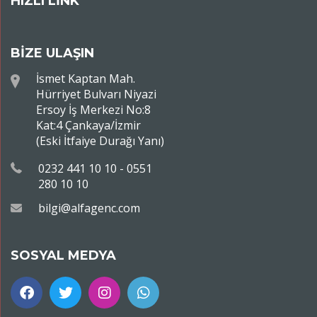
HIZLI LİNK
BİZE ULAŞIN
İsmet Kaptan Mah.
Hürriyet Bulvarı Niyazi
Ersoy İş Merkezi No:8
Kat:4 Çankaya/İzmir
(Eski İtfaiye Durağı Yanı)
0232 441 10 10 - 0551
280 10 10
bilgi@alfagenc.com
SOSYAL MEDYA