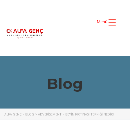
Menü
Blog
ALFA GENÇ
>
BLOG
>
ADVERISEMENT
>
BEYİN FIRTINASI TEKNİĞİ NEDİR?