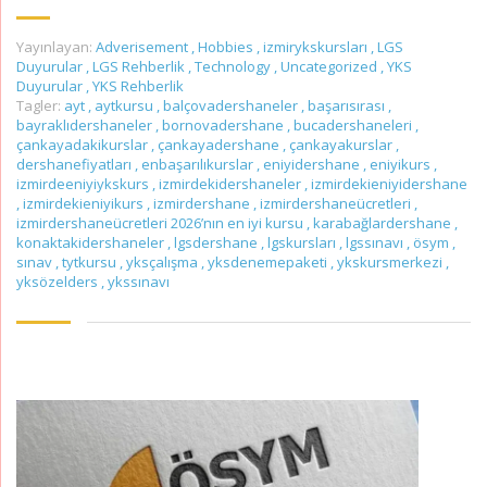
Yayınlayan:
Adverisement
,
Hobbies
,
izmirykskursları
,
LGS
Duyurular
,
LGS Rehberlik
,
Technology
,
Uncategorized
,
YKS
Duyurular
,
YKS Rehberlik
Tagler:
ayt
,
aytkursu
,
balçovadershaneler
,
başarısırası
,
bayraklıdershaneler
,
bornovadershane
,
bucadershaneleri
,
çankayadakikurslar
,
çankayadershane
,
çankayakurslar
,
dershanefiyatları
,
enbaşarılıkurslar
,
eniyidershane
,
eniyikurs
,
izmirdeeniyiykskurs
,
izmirdekidershaneler
,
izmirdekieniyidershane
,
izmirdekieniyikurs
,
izmirdershane
,
izmirdershaneücretleri
,
izmirdershaneücretleri 2026’nın en iyi kursu
,
karabağlardershane
,
konaktakidershaneler
,
lgsdershane
,
lgskursları
,
lgssınavı
,
ösym
,
sınav
,
tytkursu
,
yksçalışma
,
yksdenemepaketi
,
ykskursmerkezi
,
yksözelders
,
ykssınavı