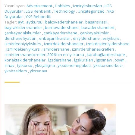
Yayınlayan:
Adverisement
,
Hobbies
,
izmirykskursları
,
LGS
Duyurular
,
LGS Rehberlik
,
Technology
,
Uncategorized
,
YKS
Duyurular
,
YKS Rehberlik
Tagler:
ayt
,
aytkursu
,
balçovadershaneler
,
başarısırası
,
bayraklıdershaneler
,
bornovadershane
,
bucadershaneleri
,
çankayadakikurslar
,
çankayadershane
,
çankayakurslar
,
dershanefiyatları
,
enbaşarılıkurslar
,
eniyidershane
,
eniyikurs
,
izmirdeeniyiykskurs
,
izmirdekidershaneler
,
izmirdekieniyidershane
,
izmirdekieniyikurs
,
izmirdershane
,
izmirdershaneücretleri
,
izmirdershaneücretleri 2026’nın en iyi kursu
,
karabağlardershane
,
konaktakidershaneler
,
lgsdershane
,
lgskursları
,
lgssınavı
,
ösym
,
sınav
,
tytkursu
,
yksçalışma
,
yksdenemepaketi
,
ykskursmerkezi
,
yksözelders
,
ykssınavı