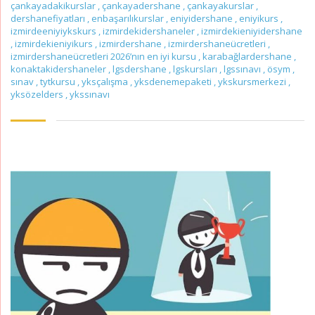
çankayadakikurslar
,
çankayadershane
,
çankayakurslar
,
dershanefiyatları
,
enbaşarılıkurslar
,
eniyidershane
,
eniyikurs
,
izmirdeeniyiykskurs
,
izmirdekidershaneler
,
izmirdekieniyidershane
,
izmirdekieniyikurs
,
izmirdershane
,
izmirdershaneücretleri
,
izmirdershaneücretleri 2026’nın en iyi kursu
,
karabağlardershane
,
konaktakidershaneler
,
lgsdershane
,
lgskursları
,
lgssınavı
,
ösym
,
sınav
,
tytkursu
,
yksçalışma
,
yksdenemepaketi
,
ykskursmerkezi
,
yksözelders
,
ykssınavı