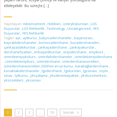
etkileyebilir. Bu süreçte […]
Yayınlayan:
Adverisement
,
Hobbies
,
izmirykskursları
,
LGS
Duyurular
,
LGS Rehberlik
,
Technology
,
Uncategorized
,
YKS
Duyurular
,
YKS Rehberlik
Tagler:
ayt
,
aytkursu
,
balçovadershaneler
,
başarısırası
,
bayraklıdershaneler
,
bornovadershane
,
bucadershaneleri
,
çankayadakikurslar
,
çankayadershane
,
çankayakurslar
,
dershanefiyatları
,
enbaşarılıkurslar
,
eniyidershane
,
eniyikurs
,
izmirdeeniyiykskurs
,
izmirdekidershaneler
,
izmirdekieniyidershane
,
izmirdekieniyikurs
,
izmirdershane
,
izmirdershaneücretleri
,
izmirdershaneücretleri 2026’nın en iyi kursu
,
karabağlardershane
,
konaktakidershaneler
,
lgsdershane
,
lgskursları
,
lgssınavı
,
ösym
,
sınav
,
tytkursu
,
yksçalışma
,
yksdenemepaketi
,
ykskursmerkezi
,
yksözelders
,
ykssınavı
1
2
3
…
59
Sonraki