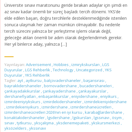
Üniversite sınavı maratonunu geride bırakan adaylar için şimdi en
az sınav kadar önemli bir süreç başladı: tercih dönemi. YKS’de
elde edilen başarı, doğru tercihlerle desteklenmediğinde istenilen
sonuca ulaşmak her zaman mümkün olmayabilir. Bu nedenle
tercih sürecini yalnızca bir yerleştirme işlemi olarak değil,
geleceğe atılan önemli bir adım olarak değerlendirmek gerekir.
Her yıl binlerce aday, yalnızca […]
Yayınlayan:
Adverisement
,
Hobbies
,
izmirykskursları
,
LGS
Duyurular
,
LGS Rehberlik
,
Technology
,
Uncategorized
,
YKS
Duyurular
,
YKS Rehberlik
Tagler:
ayt
,
aytkursu
,
balçovadershaneler
,
başarısırası
,
bayraklıdershaneler
,
bornovadershane
,
bucadershaneleri
,
çankayadakikurslar
,
çankayadershane
,
çankayakurslar
,
dershanefiyatları
,
enbaşarılıkurslar
,
eniyidershane
,
eniyikurs
,
izmirdeeniyiykskurs
,
izmirdekidershaneler
,
izmirdekieniyidershane
,
izmirdekieniyikurs
,
izmirdershane
,
izmirdershaneücretleri
,
izmirdershaneücretleri 2026’nın en iyi kursu
,
karabağlardershane
,
konaktakidershaneler
,
lgsdershane
,
lgskursları
,
lgssınavı
,
ösym
,
sınav
,
tytkursu
,
yksçalışma
,
yksdenemepaketi
,
ykskursmerkezi
,
yksözelders
,
ykssınavı