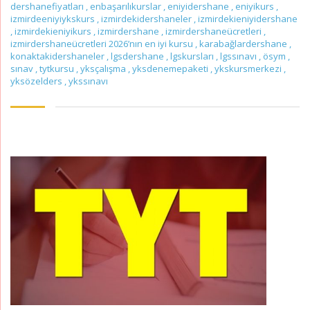
dershanefiyatları
,
enbaşarılıkurslar
,
eniyidershane
,
eniyikurs
,
izmirdeeniyiykskurs
,
izmirdekidershaneler
,
izmirdekieniyidershane
,
izmirdekieniyikurs
,
izmirdershane
,
izmirdershaneücretleri
,
izmirdershaneücretleri 2026’nın en iyi kursu
,
karabağlardershane
,
konaktakidershaneler
,
lgsdershane
,
lgskursları
,
lgssınavı
,
ösym
,
sınav
,
tytkursu
,
yksçalışma
,
yksdenemepaketi
,
ykskursmerkezi
,
yksözelders
,
ykssınavı