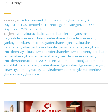
unutulmaya […]
Yayınlayan:
Adverisement
,
Hobbies
,
izmirykskursları
,
LGS
Duyurular
,
LGS Rehberlik
,
Technology
,
Uncategorized
,
YKS
Duyurular
,
YKS Rehberlik
Tagler:
ayt
,
aytkursu
,
balçovadershaneler
,
başarısırası
,
bayraklıdershaneler
,
bornovadershane
,
bucadershaneleri
,
çankayadakikurslar
,
çankayadershane
,
çankayakurslar
,
dershanefiyatları
,
enbaşarılıkurslar
,
eniyidershane
,
eniyikurs
,
izmirdeeniyiykskurs
,
izmirdekidershaneler
,
izmirdekieniyidershane
,
izmirdekieniyikurs
,
izmirdershane
,
izmirdershaneücretleri
,
izmirdershaneücretleri 2026’nın en iyi kursu
,
karabağlardershane
,
konaktakidershaneler
,
lgsdershane
,
lgskursları
,
lgssınavı
,
ösym
,
sınav
,
tytkursu
,
yksçalışma
,
yksdenemepaketi
,
ykskursmerkezi
,
yksözelders
,
ykssınavı