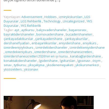
Yayınlayan:
Adverisement
,
Hobbies
,
izmirykskursları
,
LGS
Duyurular
,
LGS Rehberlik
,
Technology
,
Uncategorized
,
YKS
Duyurular
,
YKS Rehberlik
Tagler:
ayt
,
aytkursu
,
balçovadershaneler
,
başarısırası
,
bayraklıdershaneler
,
bornovadershane
,
bucadershaneleri
,
çankayadakikurslar
,
çankayadershane
,
çankayakurslar
,
dershanefiyatları
,
enbaşarılıkurslar
,
eniyidershane
,
eniyikurs
,
izmirdeeniyiykskurs
,
izmirdekidershaneler
,
izmirdekieniyidershane
,
izmirdekieniyikurs
,
izmirdershane
,
izmirdershaneücretleri
,
izmirdershaneücretleri 2026’nın en iyi kursu
,
karabağlardershane
,
konaktakidershaneler
,
lgsdershane
,
lgskursları
,
lgssınavı
,
ösym
,
sınav
,
tytkursu
,
yksçalışma
,
yksdenemepaketi
,
ykskursmerkezi
,
yksözelders
,
ykssınavı