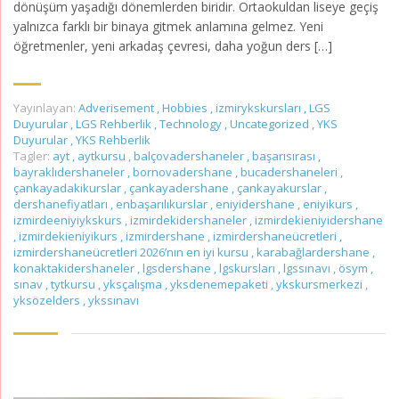
dönüşüm yaşadığı dönemlerden biridir. Ortaokuldan liseye geçiş
yalnızca farklı bir binaya gitmek anlamına gelmez. Yeni
öğretmenler, yeni arkadaş çevresi, daha yoğun ders […]
Yayınlayan:
Adverisement
,
Hobbies
,
izmirykskursları
,
LGS
Duyurular
,
LGS Rehberlik
,
Technology
,
Uncategorized
,
YKS
Duyurular
,
YKS Rehberlik
Tagler:
ayt
,
aytkursu
,
balçovadershaneler
,
başarısırası
,
bayraklıdershaneler
,
bornovadershane
,
bucadershaneleri
,
çankayadakikurslar
,
çankayadershane
,
çankayakurslar
,
dershanefiyatları
,
enbaşarılıkurslar
,
eniyidershane
,
eniyikurs
,
izmirdeeniyiykskurs
,
izmirdekidershaneler
,
izmirdekieniyidershane
,
izmirdekieniyikurs
,
izmirdershane
,
izmirdershaneücretleri
,
izmirdershaneücretleri 2026’nın en iyi kursu
,
karabağlardershane
,
konaktakidershaneler
,
lgsdershane
,
lgskursları
,
lgssınavı
,
ösym
,
sınav
,
tytkursu
,
yksçalışma
,
yksdenemepaketi
,
ykskursmerkezi
,
yksözelders
,
ykssınavı