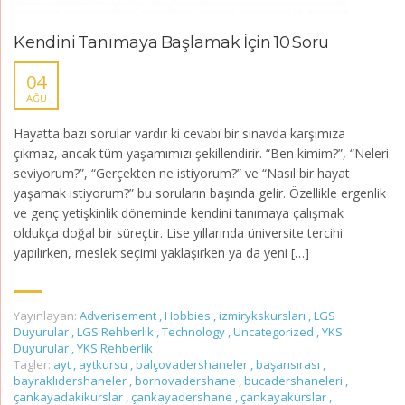
Kendini Tanımaya Başlamak İçin 10 Soru
04
AĞU
Hayatta bazı sorular vardır ki cevabı bir sınavda karşımıza
çıkmaz, ancak tüm yaşamımızı şekillendirir. “Ben kimim?”, “Neleri
seviyorum?”, “Gerçekten ne istiyorum?” ve “Nasıl bir hayat
yaşamak istiyorum?” bu soruların başında gelir. Özellikle ergenlik
ve genç yetişkinlik döneminde kendini tanımaya çalışmak
oldukça doğal bir süreçtir. Lise yıllarında üniversite tercihi
yapılırken, meslek seçimi yaklaşırken ya da yeni […]
Yayınlayan:
Adverisement
,
Hobbies
,
izmirykskursları
,
LGS
Duyurular
,
LGS Rehberlik
,
Technology
,
Uncategorized
,
YKS
Duyurular
,
YKS Rehberlik
Tagler:
ayt
,
aytkursu
,
balçovadershaneler
,
başarısırası
,
bayraklıdershaneler
,
bornovadershane
,
bucadershaneleri
,
çankayadakikurslar
,
çankayadershane
,
çankayakurslar
,