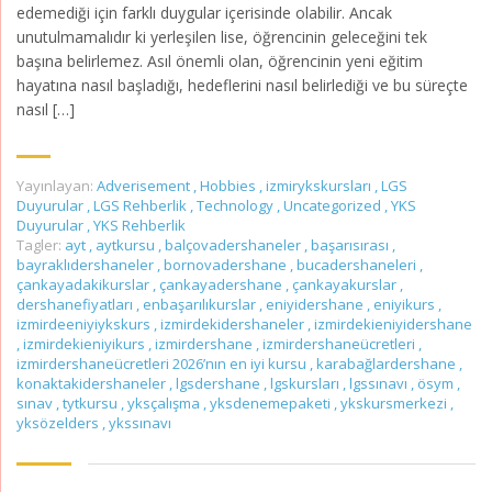
edemediği için farklı duygular içerisinde olabilir. Ancak
unutulmamalıdır ki yerleşilen lise, öğrencinin geleceğini tek
başına belirlemez. Asıl önemli olan, öğrencinin yeni eğitim
hayatına nasıl başladığı, hedeflerini nasıl belirlediği ve bu süreçte
nasıl […]
Yayınlayan:
Adverisement
,
Hobbies
,
izmirykskursları
,
LGS
Duyurular
,
LGS Rehberlik
,
Technology
,
Uncategorized
,
YKS
Duyurular
,
YKS Rehberlik
Tagler:
ayt
,
aytkursu
,
balçovadershaneler
,
başarısırası
,
bayraklıdershaneler
,
bornovadershane
,
bucadershaneleri
,
çankayadakikurslar
,
çankayadershane
,
çankayakurslar
,
dershanefiyatları
,
enbaşarılıkurslar
,
eniyidershane
,
eniyikurs
,
izmirdeeniyiykskurs
,
izmirdekidershaneler
,
izmirdekieniyidershane
,
izmirdekieniyikurs
,
izmirdershane
,
izmirdershaneücretleri
,
izmirdershaneücretleri 2026’nın en iyi kursu
,
karabağlardershane
,
konaktakidershaneler
,
lgsdershane
,
lgskursları
,
lgssınavı
,
ösym
,
sınav
,
tytkursu
,
yksçalışma
,
yksdenemepaketi
,
ykskursmerkezi
,
yksözelders
,
ykssınavı