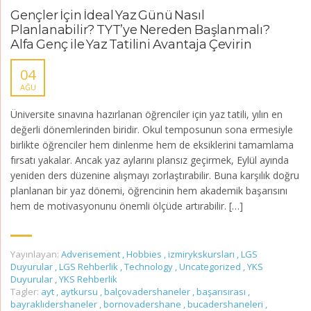
Gençler İçin İdeal Yaz Günü Nasıl
Planlanabilir? TYT’ye Nereden Başlanmalı?
Alfa Genç ile Yaz Tatilini Avantaja Çevirin
04
AĞU
Üniversite sınavına hazırlanan öğrenciler için yaz tatili, yılın en
değerli dönemlerinden biridir. Okul temposunun sona ermesiyle
birlikte öğrenciler hem dinlenme hem de eksiklerini tamamlama
fırsatı yakalar. Ancak yaz aylarını plansız geçirmek, Eylül ayında
yeniden ders düzenine alışmayı zorlaştırabilir. Buna karşılık doğru
planlanan bir yaz dönemi, öğrencinin hem akademik başarısını
hem de motivasyonunu önemli ölçüde artırabilir. […]
Yayınlayan:
Adverisement
,
Hobbies
,
izmirykskursları
,
LGS
Duyurular
,
LGS Rehberlik
,
Technology
,
Uncategorized
,
YKS
Duyurular
,
YKS Rehberlik
Tagler:
ayt
,
aytkursu
,
balçovadershaneler
,
başarısırası
,
bayraklıdershaneler
,
bornovadershane
,
bucadershaneleri
,