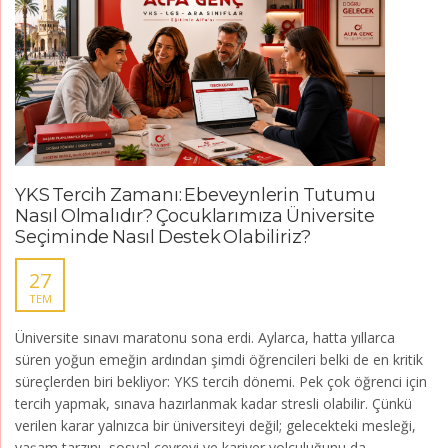
YKS Tercih Zamanı: Ebeveynlerin Tutumu
Nasıl Olmalıdır? Çocuklarımıza Üniversite
Seçiminde Nasıl Destek Olabiliriz?
27
TEM
Üniversite sınavı maratonu sona erdi. Aylarca, hatta yıllarca
süren yoğun emeğin ardından şimdi öğrencileri belki de en kritik
süreçlerden biri bekliyor: YKS tercih dönemi. Pek çok öğrenci için
tercih yapmak, sınava hazırlanmak kadar stresli olabilir. Çünkü
verilen karar yalnızca bir üniversiteyi değil; gelecekteki mesleği,
yaşam tarzını, sosyal çevreyi ve kariyer yolculuğunu da