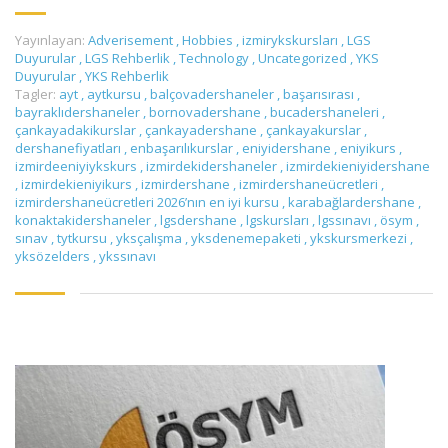
Yayınlayan:
Adverisement
,
Hobbies
,
izmirykskursları
,
LGS
Duyurular
,
LGS Rehberlik
,
Technology
,
Uncategorized
,
YKS
Duyurular
,
YKS Rehberlik
Tagler:
ayt
,
aytkursu
,
balçovadershaneler
,
başarısırası
,
bayraklıdershaneler
,
bornovadershane
,
bucadershaneleri
,
çankayadakikurslar
,
çankayadershane
,
çankayakurslar
,
dershanefiyatları
,
enbaşarılıkurslar
,
eniyidershane
,
eniyikurs
,
izmirdeeniyiykskurs
,
izmirdekidershaneler
,
izmirdekieniyidershane
,
izmirdekieniyikurs
,
izmirdershane
,
izmirdershaneücretleri
,
izmirdershaneücretleri 2026’nın en iyi kursu
,
karabağlardershane
,
konaktakidershaneler
,
lgsdershane
,
lgskursları
,
lgssınavı
,
ösym
,
sınav
,
tytkursu
,
yksçalışma
,
yksdenemepaketi
,
ykskursmerkezi
,
yksözelders
,
ykssınavı