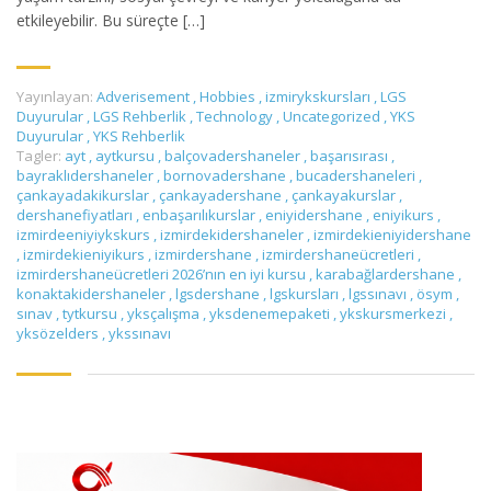
etkileyebilir. Bu süreçte […]
Yayınlayan:
Adverisement
,
Hobbies
,
izmirykskursları
,
LGS
Duyurular
,
LGS Rehberlik
,
Technology
,
Uncategorized
,
YKS
Duyurular
,
YKS Rehberlik
Tagler:
ayt
,
aytkursu
,
balçovadershaneler
,
başarısırası
,
bayraklıdershaneler
,
bornovadershane
,
bucadershaneleri
,
çankayadakikurslar
,
çankayadershane
,
çankayakurslar
,
dershanefiyatları
,
enbaşarılıkurslar
,
eniyidershane
,
eniyikurs
,
izmirdeeniyiykskurs
,
izmirdekidershaneler
,
izmirdekieniyidershane
,
izmirdekieniyikurs
,
izmirdershane
,
izmirdershaneücretleri
,
izmirdershaneücretleri 2026’nın en iyi kursu
,
karabağlardershane
,
konaktakidershaneler
,
lgsdershane
,
lgskursları
,
lgssınavı
,
ösym
,
sınav
,
tytkursu
,
yksçalışma
,
yksdenemepaketi
,
ykskursmerkezi
,
yksözelders
,
ykssınavı