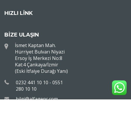
HIZLI LİNK
BİZE ULAŞIN
İsmet Kaptan Mah.
Hürriyet Bulvarı Niyazi
Ersoy İş Merkezi No:8
Kat:4 Çankaya/İzmir
(Eski İtfaiye Durağı Yanı)
0232 441 10 10 - 0551
280 10 10
bilgi@alfagenc.com
SOSYAL MEDYA