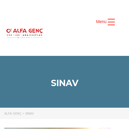
Menü
SINAV
ALFA GENÇ
>
SINAV