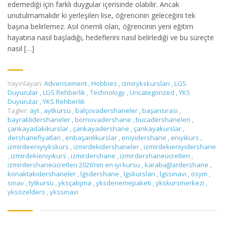
edemediği için farklı duygular içerisinde olabilir. Ancak
unutulmamalıdır ki yerleşilen lise, öğrencinin geleceğini tek
başına belirlemez. Asıl önemli olan, öğrencinin yeni eğitim
hayatına nasıl başladığı, hedeflerini nasıl belirlediği ve bu süreçte
nasıl […]
Yayınlayan:
Adverisement
,
Hobbies
,
izmirykskursları
,
LGS
Duyurular
,
LGS Rehberlik
,
Technology
,
Uncategorized
,
YKS
Duyurular
,
YKS Rehberlik
Tagler:
ayt
,
aytkursu
,
balçovadershaneler
,
başarısırası
,
bayraklıdershaneler
,
bornovadershane
,
bucadershaneleri
,
çankayadakikurslar
,
çankayadershane
,
çankayakurslar
,
dershanefiyatları
,
enbaşarılıkurslar
,
eniyidershane
,
eniyikurs
,
izmirdeeniyiykskurs
,
izmirdekidershaneler
,
izmirdekieniyidershane
,
izmirdekieniyikurs
,
izmirdershane
,
izmirdershaneücretleri
,
izmirdershaneücretleri 2026’nın en iyi kursu
,
karabağlardershane
,
konaktakidershaneler
,
lgsdershane
,
lgskursları
,
lgssınavı
,
ösym
,
sınav
,
tytkursu
,
yksçalışma
,
yksdenemepaketi
,
ykskursmerkezi
,
yksözelders
,
ykssınavı