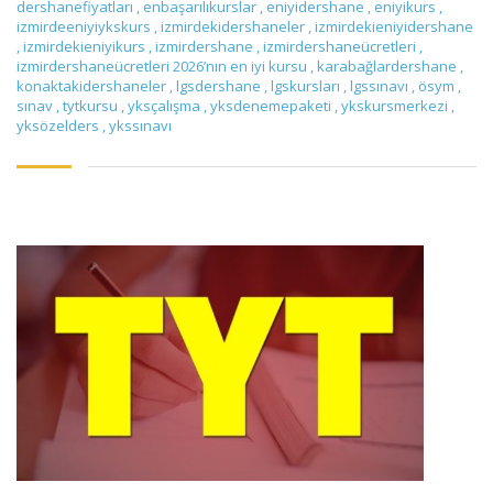
dershanefiyatları
,
enbaşarılıkurslar
,
eniyidershane
,
eniyikurs
,
izmirdeeniyiykskurs
,
izmirdekidershaneler
,
izmirdekieniyidershane
,
izmirdekieniyikurs
,
izmirdershane
,
izmirdershaneücretleri
,
izmirdershaneücretleri 2026’nın en iyi kursu
,
karabağlardershane
,
konaktakidershaneler
,
lgsdershane
,
lgskursları
,
lgssınavı
,
ösym
,
sınav
,
tytkursu
,
yksçalışma
,
yksdenemepaketi
,
ykskursmerkezi
,
yksözelders
,
ykssınavı