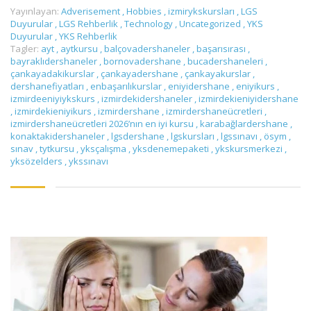
Yayınlayan:
Adverisement
,
Hobbies
,
izmirykskursları
,
LGS
Duyurular
,
LGS Rehberlik
,
Technology
,
Uncategorized
,
YKS
Duyurular
,
YKS Rehberlik
Tagler:
ayt
,
aytkursu
,
balçovadershaneler
,
başarısırası
,
bayraklıdershaneler
,
bornovadershane
,
bucadershaneleri
,
çankayadakikurslar
,
çankayadershane
,
çankayakurslar
,
dershanefiyatları
,
enbaşarılıkurslar
,
eniyidershane
,
eniyikurs
,
izmirdeeniyiykskurs
,
izmirdekidershaneler
,
izmirdekieniyidershane
,
izmirdekieniyikurs
,
izmirdershane
,
izmirdershaneücretleri
,
izmirdershaneücretleri 2026’nın en iyi kursu
,
karabağlardershane
,
konaktakidershaneler
,
lgsdershane
,
lgskursları
,
lgssınavı
,
ösym
,
sınav
,
tytkursu
,
yksçalışma
,
yksdenemepaketi
,
ykskursmerkezi
,
yksözelders
,
ykssınavı