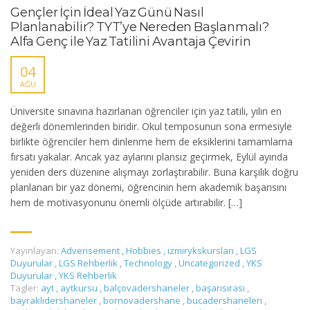
Gençler İçin İdeal Yaz Günü Nasıl
Planlanabilir? TYT’ye Nereden Başlanmalı?
Alfa Genç ile Yaz Tatilini Avantaja Çevirin
04
AĞU
Üniversite sınavına hazırlanan öğrenciler için yaz tatili, yılın en
değerli dönemlerinden biridir. Okul temposunun sona ermesiyle
birlikte öğrenciler hem dinlenme hem de eksiklerini tamamlama
fırsatı yakalar. Ancak yaz aylarını plansız geçirmek, Eylül ayında
yeniden ders düzenine alışmayı zorlaştırabilir. Buna karşılık doğru
planlanan bir yaz dönemi, öğrencinin hem akademik başarısını
hem de motivasyonunu önemli ölçüde artırabilir. […]
Yayınlayan:
Adverisement
,
Hobbies
,
izmirykskursları
,
LGS
Duyurular
,
LGS Rehberlik
,
Technology
,
Uncategorized
,
YKS
Duyurular
,
YKS Rehberlik
Tagler:
ayt
,
aytkursu
,
balçovadershaneler
,
başarısırası
,
bayraklıdershaneler
,
bornovadershane
,
bucadershaneleri
,