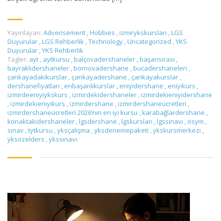
Yayınlayan:
Adverisement
,
Hobbies
,
izmirykskursları
,
LGS
Duyurular
,
LGS Rehberlik
,
Technology
,
Uncategorized
,
YKS
Duyurular
,
YKS Rehberlik
Tagler:
ayt
,
aytkursu
,
balçovadershaneler
,
başarısırası
,
bayraklıdershaneler
,
bornovadershane
,
bucadershaneleri
,
çankayadakikurslar
,
çankayadershane
,
çankayakurslar
,
dershanefiyatları
,
enbaşarılıkurslar
,
eniyidershane
,
eniyikurs
,
izmirdeeniyiykskurs
,
izmirdekidershaneler
,
izmirdekieniyidershane
,
izmirdekieniyikurs
,
izmirdershane
,
izmirdershaneücretleri
,
izmirdershaneücretleri 2026’nın en iyi kursu
,
karabağlardershane
,
konaktakidershaneler
,
lgsdershane
,
lgskursları
,
lgssınavı
,
ösym
,
sınav
,
tytkursu
,
yksçalışma
,
yksdenemepaketi
,
ykskursmerkezi
,
yksözelders
,
ykssınavı