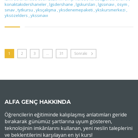
konaktakidershaneler
,
lgsdershane
,
lgskursları
,
lgssınavı
,
ösym
,
sınav
,
tytkursu
,
yksçalışma
,
yksdenemepaketi
,
ykskursmerkezi
,
yksözelders
,
ykssınavı
1
2
3
…
31
Sonraki
ALFA GENÇ HAKKINDA
Öğrencilerin eğitiminde kalıplaşmış anlatımları geride
bırakarak günümüz şartlarına uyum gösteren,
teknolojinin imkânlarını kullanan, yeni neslin taleplerini
ve beklentilerini karşılayan en iyi kurs!