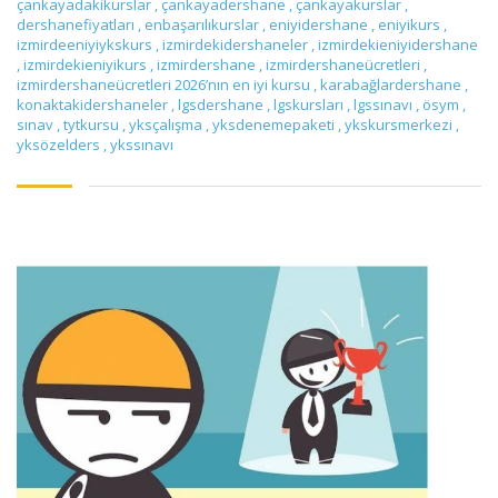
çankayadakikurslar
,
çankayadershane
,
çankayakurslar
,
dershanefiyatları
,
enbaşarılıkurslar
,
eniyidershane
,
eniyikurs
,
izmirdeeniyiykskurs
,
izmirdekidershaneler
,
izmirdekieniyidershane
,
izmirdekieniyikurs
,
izmirdershane
,
izmirdershaneücretleri
,
izmirdershaneücretleri 2026’nın en iyi kursu
,
karabağlardershane
,
konaktakidershaneler
,
lgsdershane
,
lgskursları
,
lgssınavı
,
ösym
,
sınav
,
tytkursu
,
yksçalışma
,
yksdenemepaketi
,
ykskursmerkezi
,
yksözelders
,
ykssınavı