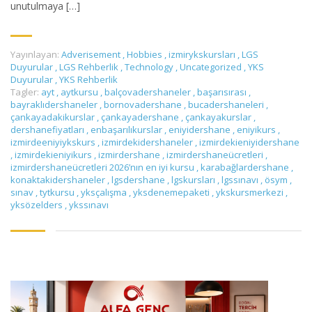
unutulmaya […]
Yayınlayan:
Adverisement
,
Hobbies
,
izmirykskursları
,
LGS
Duyurular
,
LGS Rehberlik
,
Technology
,
Uncategorized
,
YKS
Duyurular
,
YKS Rehberlik
Tagler:
ayt
,
aytkursu
,
balçovadershaneler
,
başarısırası
,
bayraklıdershaneler
,
bornovadershane
,
bucadershaneleri
,
çankayadakikurslar
,
çankayadershane
,
çankayakurslar
,
dershanefiyatları
,
enbaşarılıkurslar
,
eniyidershane
,
eniyikurs
,
izmirdeeniyiykskurs
,
izmirdekidershaneler
,
izmirdekieniyidershane
,
izmirdekieniyikurs
,
izmirdershane
,
izmirdershaneücretleri
,
izmirdershaneücretleri 2026’nın en iyi kursu
,
karabağlardershane
,
konaktakidershaneler
,
lgsdershane
,
lgskursları
,
lgssınavı
,
ösym
,
sınav
,
tytkursu
,
yksçalışma
,
yksdenemepaketi
,
ykskursmerkezi
,
yksözelders
,
ykssınavı