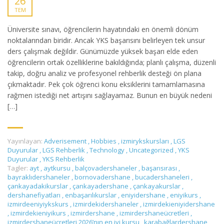
26
TEM
Üniversite sınavı, öğrencilerin hayatındaki en önemli dönüm
noktalarından biridir. Ancak YKS başarısını belirleyen tek unsur
ders çalışmak değildir. Günümüzde yüksek başarı elde eden
öğrencilerin ortak özelliklerine bakıldığında; planlı çalışma, düzenli
takip, doğru analiz ve profesyonel rehberlik desteği ön plana
çıkmaktadır. Pek çok öğrenci konu eksiklerini tamamlamasına
rağmen istediği net artışını sağlayamaz. Bunun en büyük nedeni
[…]
Yayınlayan:
Adverisement
,
Hobbies
,
izmirykskursları
,
LGS
Duyurular
,
LGS Rehberlik
,
Technology
,
Uncategorized
,
YKS
Duyurular
,
YKS Rehberlik
Tagler:
ayt
,
aytkursu
,
balçovadershaneler
,
başarısırası
,
bayraklıdershaneler
,
bornovadershane
,
bucadershaneleri
,
çankayadakikurslar
,
çankayadershane
,
çankayakurslar
,
dershanefiyatları
,
enbaşarılıkurslar
,
eniyidershane
,
eniyikurs
,
izmirdeeniyiykskurs
,
izmirdekidershaneler
,
izmirdekieniyidershane
,
izmirdekieniyikurs
,
izmirdershane
,
izmirdershaneücretleri
,
izmirdershaneücretleri 2026’nın en iyi kursu
,
karabağlardershane
,