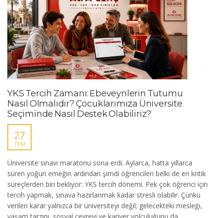
YKS Tercih Zamanı: Ebeveynlerin Tutumu
Nasıl Olmalıdır? Çocuklarımıza Üniversite
Seçiminde Nasıl Destek Olabiliriz?
27
TEM
Üniversite sınavı maratonu sona erdi. Aylarca, hatta yıllarca
süren yoğun emeğin ardından şimdi öğrencileri belki de en kritik
süreçlerden biri bekliyor: YKS tercih dönemi. Pek çok öğrenci için
tercih yapmak, sınava hazırlanmak kadar stresli olabilir. Çünkü
verilen karar yalnızca bir üniversiteyi değil; gelecekteki mesleği,
yaşam tarzını, sosyal çevreyi ve kariyer yolculuğunu da