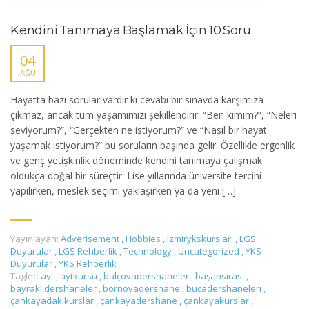
Kendini Tanımaya Başlamak İçin 10 Soru
04
AĞU
Hayatta bazı sorular vardır ki cevabı bir sınavda karşımıza
çıkmaz, ancak tüm yaşamımızı şekillendirir. “Ben kimim?”, “Neleri
seviyorum?”, “Gerçekten ne istiyorum?” ve “Nasıl bir hayat
yaşamak istiyorum?” bu soruların başında gelir. Özellikle ergenlik
ve genç yetişkinlik döneminde kendini tanımaya çalışmak
oldukça doğal bir süreçtir. Lise yıllarında üniversite tercihi
yapılırken, meslek seçimi yaklaşırken ya da yeni […]
Yayınlayan:
Adverisement
,
Hobbies
,
izmirykskursları
,
LGS
Duyurular
,
LGS Rehberlik
,
Technology
,
Uncategorized
,
YKS
Duyurular
,
YKS Rehberlik
Tagler:
ayt
,
aytkursu
,
balçovadershaneler
,
başarısırası
,
bayraklıdershaneler
,
bornovadershane
,
bucadershaneleri
,
çankayadakikurslar
,
çankayadershane
,
çankayakurslar
,