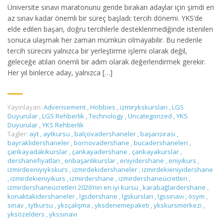
Üniversite sınavı maratonunu geride bırakan adaylar için şimdi en
az sınav kadar önemli bir süreç başladı: tercih dönemi. YKS’de
elde edilen başarı, doğru tercihlerle desteklenmediğinde istenilen
sonuca ulaşmak her zaman mümkün olmayabilir. Bu nedenle
tercih sürecini yalnızca bir yerleştirme işlemi olarak değil,
geleceğe atılan önemli bir adım olarak değerlendirmek gerekir.
Her yıl binlerce aday, yalnızca […]
Yayınlayan:
Adverisement
,
Hobbies
,
izmirykskursları
,
LGS
Duyurular
,
LGS Rehberlik
,
Technology
,
Uncategorized
,
YKS
Duyurular
,
YKS Rehberlik
Tagler:
ayt
,
aytkursu
,
balçovadershaneler
,
başarısırası
,
bayraklıdershaneler
,
bornovadershane
,
bucadershaneleri
,
çankayadakikurslar
,
çankayadershane
,
çankayakurslar
,
dershanefiyatları
,
enbaşarılıkurslar
,
eniyidershane
,
eniyikurs
,
izmirdeeniyiykskurs
,
izmirdekidershaneler
,
izmirdekieniyidershane
,
izmirdekieniyikurs
,
izmirdershane
,
izmirdershaneücretleri
,
izmirdershaneücretleri 2026’nın en iyi kursu
,
karabağlardershane
,
konaktakidershaneler
,
lgsdershane
,
lgskursları
,
lgssınavı
,
ösym
,
sınav
,
tytkursu
,
yksçalışma
,
yksdenemepaketi
,
ykskursmerkezi
,
yksözelders
,
ykssınavı