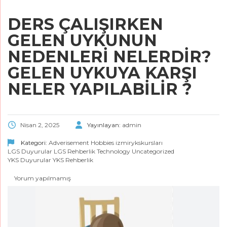
DERS ÇALIŞIRKEN
GELEN UYKUNUN
NEDENLERİ NELERDİR?
GELEN UYKUYA KARŞI
NELER YAPILABİLİR ?
Nisan 2, 2025
Yayınlayan:
admin
Kategori:
Adverisement
Hobbies
izmirykskursları
LGS Duyurular
LGS Rehberlik
Technology
Uncategorized
YKS Duyurular
YKS Rehberlik
Yorum yapılmamış