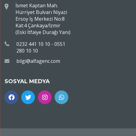
İsmet Kaptan Mah.
Hürriyet Bulvarı Niyazi
Ersoy İş Merkezi No:8
Kat:4 Çankaya/İzmir
(Eski İtfaiye Durağı Yanı)
0232 441 10 10 - 0551
280 10 10
bilgi@alfagenc.com
SOSYAL MEDYA