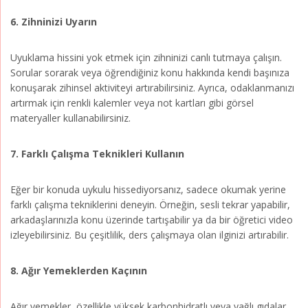
6. Zihninizi Uyarın
Uyuklama hissini yok etmek için zihninizi canlı tutmaya çalışın.
Sorular sorarak veya öğrendiğiniz konu hakkında kendi başınıza
konuşarak zihinsel aktiviteyi artırabilirsiniz. Ayrıca, odaklanmanızı
artırmak için renkli kalemler veya not kartları gibi görsel
materyaller kullanabilirsiniz.
7. Farklı Çalışma Teknikleri Kullanın
Eğer bir konuda uykulu hissediyorsanız, sadece okumak yerine
farklı çalışma tekniklerini deneyin. Örneğin, sesli tekrar yapabilir,
arkadaşlarınızla konu üzerinde tartışabilir ya da bir öğretici video
izleyebilirsiniz. Bu çeşitlilik, ders çalışmaya olan ilginizi artırabilir.
8. Ağır Yemeklerden Kaçının
Ağır yemekler, özellikle yüksek karbonhidratlı veya yağlı gıdalar,