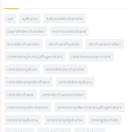
ayt
aytkursu
balçovadershaneler
bayraklıdershaneler
bornovadershane
bucadershaneleri
dershanefiyatları
dershaneücretleri
izimirineniyikursualfagenckurs
izmirdeeniyidershane
izmirdeeniyikurs
izmirdekidershaneler
izmirdekieniyidershane
izmirdekieniyikurs
izmirdershane
izmirdershaneücretleri
izmirineniyidershanesi
izmirineniyidershanesialfagenckurs
izmirineniyikursu
izmirineniyilgskursu
izmirlgskursları