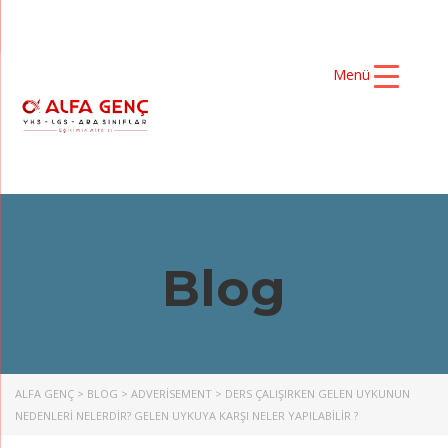
Menü
Blog
ALFA GENÇ
>
BLOG
>
ADVERISEMENT
>
DERS ÇALIŞIRKEN GELEN UYKUNUN
NEDENLERİ NELERDİR? GELEN UYKUYA KARŞI NELER YAPILABİLİR ?