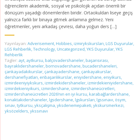
öğrencilerin akademik, sosyal ve psikolojik açıdan önemli bir
dönüşüm yaşadığı dönemlerden biridir. Ortaokuldan liseye geçiş
yalnızca farklı bir binaya gitmek anlamına gelmez. Yeni
öğretmenler, yeni arkadaş çevresi, daha yoğun ders […]
Yayınlayan:
Adverisement
,
Hobbies
,
izmirykskursları
,
LGS Duyurular
,
LGS Rehberlik
,
Technology
,
Uncategorized
,
YKS Duyurular
,
YKS
Rehberlik
Tagler:
ayt
,
aytkursu
,
balçovadershaneler
,
başarısırası
,
bayraklıdershaneler
,
bornovadershane
,
bucadershaneleri
,
çankayadakikurslar
,
çankayadershane
,
çankayakurslar
,
dershanefiyatları
,
enbaşarılıkurslar
,
eniyidershane
,
eniyikurs
,
izmirdeeniyiykskurs
,
izmirdekidershaneler
,
izmirdekieniyidershane
,
izmirdekieniyikurs
,
izmirdershane
,
izmirdershaneücretleri
,
izmirdershaneücretleri 2026’nın en iyi kursu
,
karabağlardershane
,
konaktakidershaneler
,
lgsdershane
,
lgskursları
,
lgssınavı
,
ösym
,
sınav
,
tytkursu
,
yksçalışma
,
yksdenemepaketi
,
ykskursmerkezi
,
yksözelders
,
ykssınavı