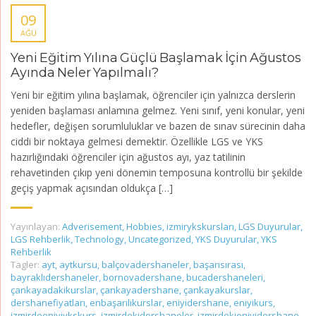
09
AĞU
Yeni Eğitim Yılına Güçlü Başlamak İçin Ağustos
Ayında Neler Yapılmalı?
Yeni bir eğitim yılına başlamak, öğrenciler için yalnızca derslerin
yeniden başlaması anlamına gelmez. Yeni sınıf, yeni konular, yeni
hedefler, değişen sorumluluklar ve bazen de sınav sürecinin daha
ciddi bir noktaya gelmesi demektir. Özellikle LGS ve YKS
hazırlığındaki öğrenciler için ağustos ayı, yaz tatilinin
rehavetinden çıkıp yeni dönemin temposuna kontrollü bir şekilde
geçiş yapmak açısından oldukça […]
Yayınlayan:
Adverisement
,
Hobbies
,
izmirykskursları
,
LGS Duyurular
,
LGS Rehberlik
,
Technology
,
Uncategorized
,
YKS Duyurular
,
YKS
Rehberlik
Tagler:
ayt
,
aytkursu
,
balçovadershaneler
,
başarısırası
,
bayraklıdershaneler
,
bornovadershane
,
bucadershaneleri
,
çankayadakikurslar
,
çankayadershane
,
çankayakurslar
,
dershanefiyatları
,
enbaşarılıkurslar
,
eniyidershane
,
eniyikurs
,
izmirdeeniyiykskurs
,
izmirdekidershaneler
,
izmirdekieniyidershane
,