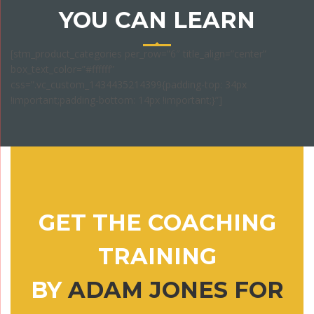
YOU CAN LEARN
[stm_product_categories per_row=”6″ title_align=”center”
box_text_color=”#ffffff”
css=”.vc_custom_1434435214399{padding-top: 34px
!important;padding-bottom: 14px !important;}”]
GET THE COACHING
TRAINING
BY
ADAM JONES FOR