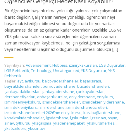
Öğrenciler Gerçekçi Hedef Nasıl Koyabilir?
Bir öğrencinin başarılı olma yolculuğu yalnızca çok çalışmaktan
ibaret değildir. Çalışmanın nereye yöneldiği, öğrencinin neyi
başarmak istediğini bilmesi ve bu doğrultuda bir yol haritası
oluşturması da en az çalışma kadar önemlidir. Özellikle LGS ve
YKS gibi uzun soluklu sınav süreçlerinde öğrencilerin zaman
zaman motivasyon kaybetmesi, ne için çalıştığını sorgulaması
veya hedeflerinin ulaşılmaz olduğunu düşünmesi oldukça […]
Yayınlayan:
Adverisement
,
Hobbies
,
izmirykskursları
,
LGS Duyurular
,
LGS Rehberlik
,
Technology
,
Uncategorized
,
YKS Duyurular
,
YKS
Rehberlik
Tagler:
ayt
,
aytkursu
,
balçovadershaneler
,
başarısırası
,
bayraklıdershaneler
,
bornovadershane
,
bucadershaneleri
,
çankayadakikurslar
,
çankayadershane
,
çankayakurslar
,
dershanefiyatları
,
enbaşarılıkurslar
,
eniyidershane
,
eniyikurs
,
izmirdeeniyiykskurs
,
izmirdekidershaneler
,
izmirdekieniyidershane
,
izmirdekieniyikurs
,
izmirdershane
,
izmirdershaneücretleri
,
izmirdershaneücretleri 2026’nın en iyi kursu
,
karabağlardershane
,
konaktakidershaneler
,
lgsdershane
,
lgskursları
,
lgssınavı
,
ösym
,
sınav
,
tytkursu
,
yksçalışma
,
yksdenemepaketi
,
ykskursmerkezi
,
yksözelders
,
ykssınavı