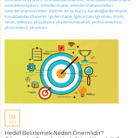
izmirdekieniyikurs
,
izmirdershane
,
izmirdershaneücretleri
,
izmirdershaneücretleri 2026’nın en iyi kursu
,
karabağlardershane
,
konaktakidershaneler
,
lgsdershane
,
lgskursları
,
lgssınavı
,
ösym
,
sınav
,
tytkursu
,
yksçalışma
,
yksdenemepaketi
,
ykskursmerkezi
,
yksözelders
,
ykssınavı
08
AĞU
Hedef Belirlemek Neden Önemlidir?