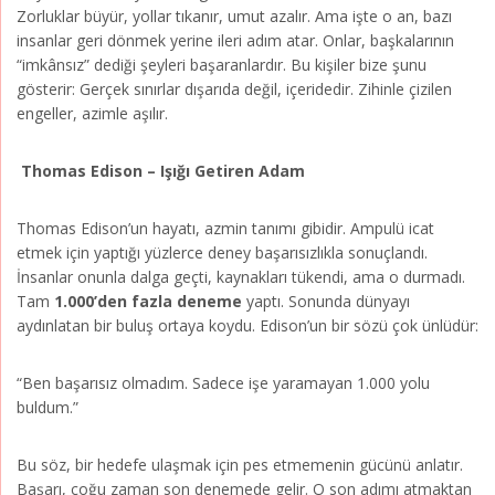
Zorluklar büyür, yollar tıkanır, umut azalır. Ama işte o an, bazı
insanlar geri dönmek yerine ileri adım atar. Onlar, başkalarının
“imkânsız” dediği şeyleri başaranlardır. Bu kişiler bize şunu
gösterir: Gerçek sınırlar dışarıda değil, içeridedir. Zihinle çizilen
engeller, azimle aşılır.
Thomas Edison – Işığı Getiren Adam
Thomas Edison’un hayatı, azmin tanımı gibidir. Ampulü icat
etmek için yaptığı yüzlerce deney başarısızlıkla sonuçlandı.
İnsanlar onunla dalga geçti, kaynakları tükendi, ama o durmadı.
Tam
1.000’den fazla deneme
yaptı. Sonunda dünyayı
aydınlatan bir buluş ortaya koydu. Edison’un bir sözü çok ünlüdür:
“Ben başarısız olmadım. Sadece işe yaramayan 1.000 yolu
buldum.”
Bu söz, bir hedefe ulaşmak için pes etmemenin gücünü anlatır.
Başarı, çoğu zaman son denemede gelir. O son adımı atmaktan