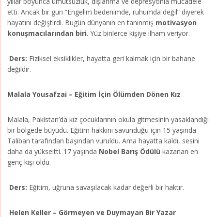
yıllar boyunca umutsuzluk, dışlanma ve depresyonla mücadele
etti. Ancak bir gün “Engelim bedenimde, ruhumda değil” diyerek
hayatını değiştirdi. Bugün dünyanın en tanınmış
motivasyon
konuşmacılarından biri
. Yüz binlerce kişiye ilham veriyor.
Ders:
Fiziksel eksiklikler, hayatta geri kalmak için bir bahane
değildir.
Malala Yousafzai – Eğitim İçin Ölümden Dönen Kız
Malala, Pakistan’da kız çocuklarının okula gitmesinin yasaklandığı
bir bölgede büyüdü. Eğitim hakkını savunduğu için 15 yaşında
Taliban tarafından başından vuruldu. Ama hayatta kaldı, sesini
daha da yükseltti. 17 yaşında
Nobel Barış Ödülü
kazanan en
genç kişi oldu.
Ders:
Eğitim, uğruna savaşılacak kadar değerli bir haktır.
Helen Keller – Görmeyen ve Duymayan Bir Yazar