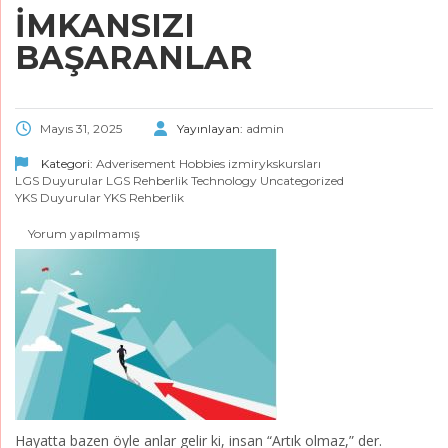
İMKANSIZI
BAŞARANLAR
Mayıs 31, 2025
Yayınlayan:
admin
Kategori:
Adverisement
Hobbies
izmirykskursları
LGS Duyurular
LGS Rehberlik
Technology
Uncategorized
YKS Duyurular
YKS Rehberlik
Yorum yapılmamış
Hayatta bazen öyle anlar gelir ki, insan “Artık olmaz,” der.