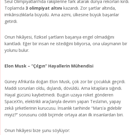
Seul Olimpiyatları’nda rakiplerine fark atarak dünya rekorları kırdı.
Toplamda
3 olimpiyat altını
kazandı. Zor şartlar altında,
imkânsızlıklarla büyüdü. Ama azmi, ülkesine büyük başarılar
getirdi.
Onun hikâyesi, fiziksel şartların başarıya engel olmadığını
kanıtladı. Eğer bir insan ne istediğini biliyorsa, ona ulaşmanın bir
yolunu bulur.
Elon Musk – “Çılgın” Hayallerin Mühendisi
Güney Afrika’da doğan Elon Musk, çok zor bir çocukluk geçirdi.
Maddi sorunları oldu, dışlandı, dövüldü. Ama kitaplara sığındı.
Hayal gücünü kaybetmedi. Bugün uzaya roket gönderen
SpaceX’in, elektrikli araçlarıyla devrim yapan Tesla’nın, yapay
zekâ şirketlerinin kurucusu. İnsanlık tarihinde “Mars’a gidebilir
miyiz?” sorusunu ciddi biçimde ortaya atan ilk insanlardan biri.
Onun hikâyesi bize şunu söylüyor: