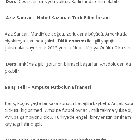
Ders:
Cesaretin cinsiyeti yoktur. Kadınlar da öncü olabilir.
Aziz Sancar – Nobel Kazanan Türk Bilim İnsanı
Aziz Sancar, Mardin’de doğdu, zorluklarla büyüdü. Amerika’da
biyokimya alanında çalıştı.
DNA onarımı
ile ilgili yaptığı
çalışmalar sayesinde 2015 yılında Nobel Kimya Ödülü’nü kazandı.
Ders:
İmkânsız gibi görünen bilimsel başarılar, Anadolu’dan da
çıkabilir.
Barış Telli – Ampute Futbolun Efsanesi
Barış, küçük yaşta bir kaza sonucu bacağını kaybetti. Ancak spor
tutkusu hiç bitmedi. Ampute futbol oynadı, milli takıma yükseldi,
Avrupa şampiyonu oldu. Türkiye’de engelli bireyler için bir ilham
kaynağı hâline geldi.