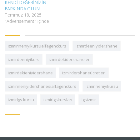
KENDİ DEĞERİNİZİN
FARKINDA OLUN!
Temmuz 18, 2025
"Adverisement" içinde
izimirineniyikursualfagenckurs
izmirdeeniyidershane
izmirdeeniyikurs
izmirdekidershaneler
izmirdekieniyidershane
izmirdershaneücretleri
izmirineniyidershanesialfagenckurs
izmirineniyikursu
izmirlgs kursu
izmirlgskursları
lgsizmir