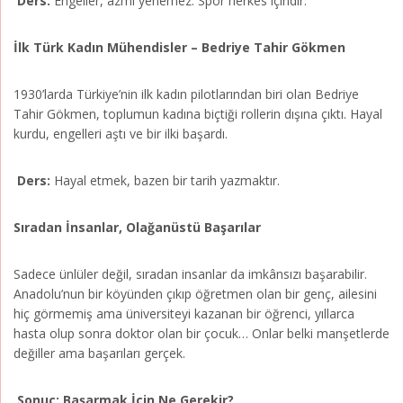
Ders:
Engeller, azmi yenemez. Spor herkes içindir.
İlk Türk Kadın Mühendisler – Bedriye Tahir Gökmen
1930’larda Türkiye’nin ilk kadın pilotlarından biri olan Bedriye
Tahir Gökmen, toplumun kadına biçtiği rollerin dışına çıktı. Hayal
kurdu, engelleri aştı ve bir ilki başardı.
Ders:
Hayal etmek, bazen bir tarih yazmaktır.
Sıradan İnsanlar, Olağanüstü Başarılar
Sadece ünlüler değil, sıradan insanlar da imkânsızı başarabilir.
Anadolu’nun bir köyünden çıkıp öğretmen olan bir genç, ailesini
hiç görmemiş ama üniversiteyi kazanan bir öğrenci, yıllarca
hasta olup sonra doktor olan bir çocuk… Onlar belki manşetlerde
değiller ama başarıları gerçek.
Sonuç: Başarmak İçin Ne Gerekir?