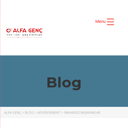
Menü
Blog
ALFA GENÇ
>
BLOG
>
ADVERISEMENT
>
İMKANSIZI BAŞARANLAR