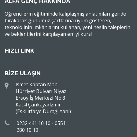
ALFA GENÇ HAKKINDA
Öğrencilerin eğitiminde kalıplaşmış anlatımları geride
bırakarak günümüz şartlarına uyum gösteren,
teknolojinin imkânlarını kullanan, yeni neslin taleplerini
ve beklentilerini karşılayan en iyi kurs!
HIZLI LİNK
BİZE ULAŞIN
İsmet Kaptan Mah.
Hürriyet Bulvarı Niyazi
Ersoy İş Merkezi No:8
Kat:4 Çankaya/İzmir
(Eski İtfaiye Durağı Yanı)
0232 441 10 10 - 0551
280 10 10