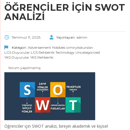
ÖĞRENCİLER İÇİN SWOT
ANALİZİ
Temmuz 11, 2025
Yayınlayan:
admin
Kategori:
Adverisement
Hobbies
izmirykskursları
LGS Duyurular
LGS Rehberlik
Technology
Uncategorized
YKS Duyurular
YKS Rehberlik
Yorum yapılmamış
Öğrenciler için SWOT analizi, bireyin akademik ve kişisel