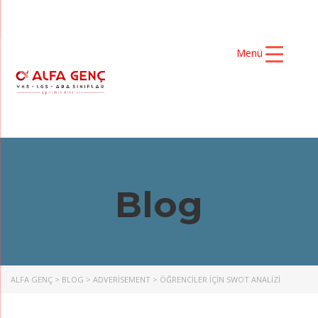
Menü
Blog
ALFA GENÇ
>
BLOG
>
ADVERISEMENT
>
ÖĞRENCİLER İÇİN SWOT ANALİZİ