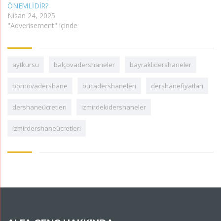
ÖNEMLİDİR?
Nisan 24, 2025
"Adverisement" içinde
aytkursu
balçovadershaneler
bayraklıdershaneler
bornovadershane
bucadershaneleri
dershanefiyatları
dershaneücretleri
izmirdekidershaneler
izmirdershaneücretleri