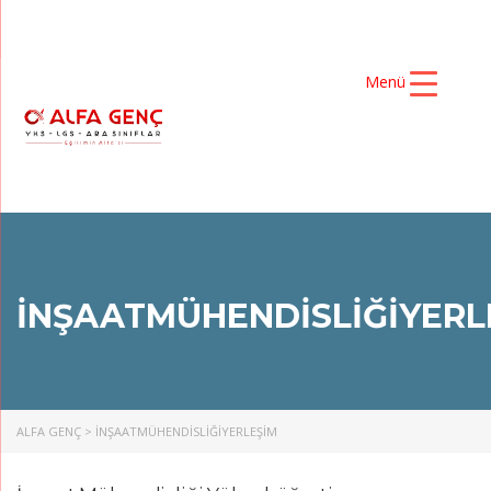
Menü
INŞAATMÜHENDISLIĞIYERL
ALFA GENÇ
>
INŞAATMÜHENDISLIĞIYERLEŞIM