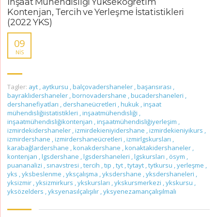
İnşaat Mühendisliği Yükseköğretim
Kontenjan, Tercih ve Yerleşme İstatistikleri
(2022 YKS)
09
NIS
Tagler:
ayt
,
aytkursu
,
balçovadershaneler
,
başarısırası
,
bayraklıdershaneler
,
bornovadershane
,
bucadershaneleri
,
dershanefiyatları
,
dershaneücretleri
,
hukuk
,
inşaat
mühendisliğiistatistikleri
,
inşaatmühendisliği
,
inşaatmühendisliğikontenjan
,
inşaatmühendisliğiyerleşim
,
izmirdekidershaneler
,
izmirdekieniyidershane
,
izmirdekieniyikurs
,
izmirdershane
,
izmirdershaneücretleri
,
izmirlgskursları
,
karabağlardershane
,
konakdershane
,
konaktakidershaneler
,
kontenjan
,
lgsdershane
,
lgsdershaneleri
,
lgskursları
,
ösym
,
puananalizi
,
sınavstresi
,
tercih
,
tıp
,
tyt
,
tytayt
,
tytkursu
,
yerleşme
,
yks
,
yksbeslenme
,
yksçalışma
,
yksdershane
,
yksdershaneleri
,
yksizmir
,
yksizmirkurs
,
ykskursları
,
ykskursmerkezi
,
ykskursu
,
yksözelders
,
yksyenasılçalışılır
,
yksyenezamançalışılmalı