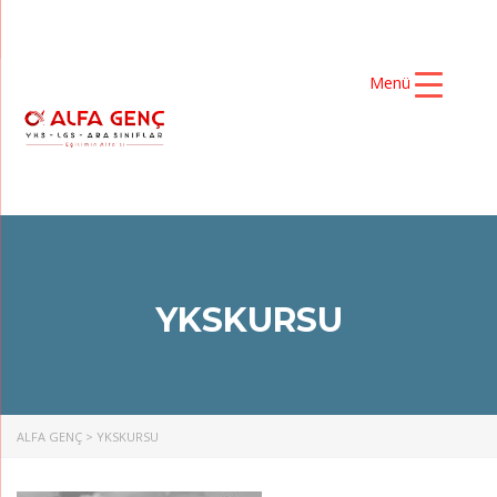
Menü
YKSKURSU
ALFA GENÇ
>
YKSKURSU