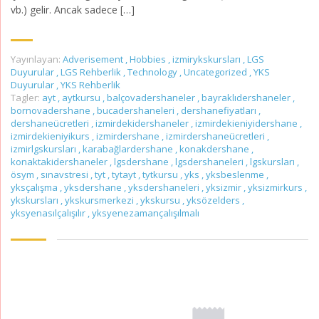
vb.) gelir. Ancak sadece […]
Yayınlayan:
Adverisement
,
Hobbies
,
izmirykskursları
,
LGS
Duyurular
,
LGS Rehberlik
,
Technology
,
Uncategorized
,
YKS
Duyurular
,
YKS Rehberlik
Tagler:
ayt
,
aytkursu
,
balçovadershaneler
,
bayraklıdershaneler
,
bornovadershane
,
bucadershaneleri
,
dershanefiyatları
,
dershaneücretleri
,
izmirdekidershaneler
,
izmirdekieniyidershane
,
izmirdekieniyikurs
,
izmirdershane
,
izmirdershaneücretleri
,
izmirlgskursları
,
karabağlardershane
,
konakdershane
,
konaktakidershaneler
,
lgsdershane
,
lgsdershaneleri
,
lgskursları
,
ösym
,
sınavstresi
,
tyt
,
tytayt
,
tytkursu
,
yks
,
yksbeslenme
,
yksçalışma
,
yksdershane
,
yksdershaneleri
,
yksizmir
,
yksizmirkurs
,
ykskursları
,
ykskursmerkezi
,
ykskursu
,
yksözelders
,
yksyenasılçalışılır
,
yksyenezamançalışılmalı