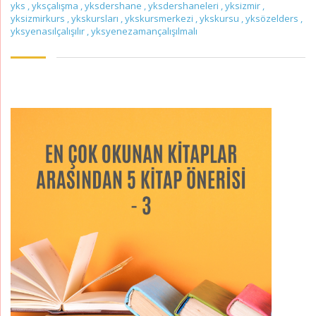
yks
,
yksçalışma
,
yksdershane
,
yksdershaneleri
,
yksizmir
,
yksizmirkurs
,
ykskursları
,
ykskursmerkezi
,
ykskursu
,
yksözelders
,
yksyenasılçalışılır
,
yksyenezamançalışılmalı