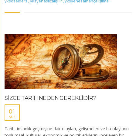
yksözelders
,
yksyenasılçalışılır
,
yksyenezamançalışılmalı
SİZCE TARİH NEDEN GEREKLİDİR?
01
ŞUB
Tarih, insanlık geçmişine dair olayları, gelişmeleri ve bu olayların
toplumsal, kültürel, ekonomik ve politik etkilerini inceleyen bir