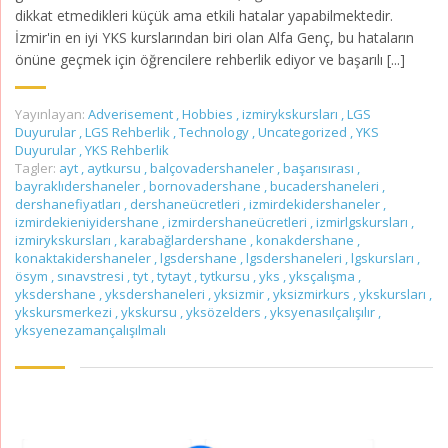
dikkat etmedikleri küçük ama etkili hatalar yapabilmektedir.
İzmir'in en iyi YKS kurslarından biri olan Alfa Genç, bu hataların
önüne geçmek için öğrencilere rehberlik ediyor ve başarılı [...]
Yayınlayan:
Adverisement
,
Hobbies
,
izmirykskursları
,
LGS
Duyurular
,
LGS Rehberlik
,
Technology
,
Uncategorized
,
YKS
Duyurular
,
YKS Rehberlik
Tagler:
ayt
,
aytkursu
,
balçovadershaneler
,
başarısırası
,
bayraklıdershaneler
,
bornovadershane
,
bucadershaneleri
,
dershanefiyatları
,
dershaneücretleri
,
izmirdekidershaneler
,
izmirdekieniyidershane
,
izmirdershaneücretleri
,
izmirlgskursları
,
izmirykskursları
,
karabağlardershane
,
konakdershane
,
konaktakidershaneler
,
lgsdershane
,
lgsdershaneleri
,
lgskursları
,
ösym
,
sınavstresi
,
tyt
,
tytayt
,
tytkursu
,
yks
,
yksçalışma
,
yksdershane
,
yksdershaneleri
,
yksizmir
,
yksizmirkurs
,
ykskursları
,
ykskursmerkezi
,
ykskursu
,
yksözelders
,
yksyenasılçalışılır
,
yksyenezamançalışılmalı