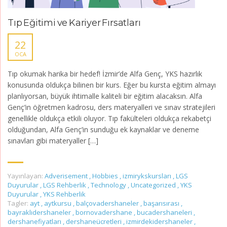
Tıp Eğitimi ve Kariyer Fırsatları
22
OCA
Tıp okumak harika bir hedef! İzmir’de Alfa Genç, YKS hazırlık
konusunda oldukça bilinen bir kurs. Eğer bu kursta eğitim almayı
planlıyorsan, büyük ihtimalle kaliteli bir eğitim alacaksın. Alfa
Genç’in öğretmen kadrosu, ders materyalleri ve sınav stratejileri
genellikle oldukça etkili oluyor. Tıp fakülteleri oldukça rekabetçi
olduğundan, Alfa Genç’in sunduğu ek kaynaklar ve deneme
sınavları gibi materyaller […]
Yayınlayan:
Adverisement
,
Hobbies
,
izmirykskursları
,
LGS
Duyurular
,
LGS Rehberlik
,
Technology
,
Uncategorized
,
YKS
Duyurular
,
YKS Rehberlik
Tagler:
ayt
,
aytkursu
,
balçovadershaneler
,
başarısırası
,
bayraklıdershaneler
,
bornovadershane
,
bucadershaneleri
,
dershanefiyatları
,
dershaneücretleri
,
izmirdekidershaneler
,