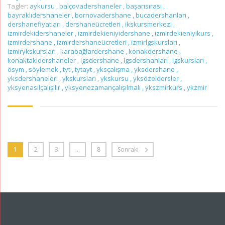
Tagler:
aykursu
,
balçovadershaneler
,
başarısırası
,
bayraklıdershaneler
,
bornovadershane
,
bucadershanları
,
dershanefiyatları
,
dershaneücretleri
,
ikskursmerkezi
,
izmirdekidershaneler
,
izmirdekieniyidershane
,
izmirdekieniyikurs
,
izmirdershane
,
izmirdershaneücretleri
,
izmirlgskursları
,
izmirykskursları
,
karabağlardershane
,
konakdershane
,
konaktakidershaneler
,
lgsdershane
,
lgsdershanları
,
lgskursları
,
ösym
,
söylemek
,
tyt
,
tytayt
,
yksçalışma
,
yksdershane
,
yksdershaneleri
,
ykskursları
,
ykskursu
,
yksözeldersler
,
yksyenasılçalışılır
,
yksyenezamançalışılmalı
,
ykszmirkurs
,
ykzmir
1
2
3
…
8
Sonraki