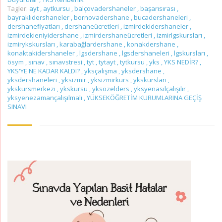
Tagler:
ayt
,
aytkursu
,
balçovadershaneler
,
başarısırası
,
bayraklıdershaneler
,
bornovadershane
,
bucadershaneleri
,
dershanefiyatları
,
dershaneücretleri
,
izmirdekidershaneler
,
izmirdekieniyidershane
,
izmirdershaneücretleri
,
izmirlgskursları
,
izmirykskursları
,
karabağlardershane
,
konakdershane
,
konaktakidershaneler
,
lgsdershane
,
lgsdershaneleri
,
lgskursları
,
ösym
,
sınav
,
sınavstresi
,
tyt
,
tytayt
,
tytkursu
,
yks
,
YKS NEDİR?
,
YKS'YE NE KADAR KALDI?
,
yksçalışma
,
yksdershane
,
yksdershaneleri
,
yksizmir
,
yksizmirkurs
,
ykskursları
,
ykskursmerkezi
,
ykskursu
,
yksözelders
,
yksyenasılçalışılır
,
yksyenezamançalışılmalı
,
YÜKSEKÖĞRETİM KURUMLARINA GEÇİŞ
SINAVI