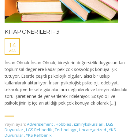
KİTAP ÖNERİLERİ – 3
14
ARA
İnsan Olmak İnsan Olmak, bireylerin değersizlik duygusundan
toplumsal değerlere kadar pek çok sosyolojik konuya ışık
tutuyor. Eserde çeşitli psikolojik olgular, akıcı bir üslup
kullanılarak aktarılıyor. İnsan psikolojisi; psikoloji, edebiyat,
teknoloji ve felsefe gibi alanlara değinilerek ve bireyin aklındaki
soru işaretlerine de yer verilerek irdeleniyor. Sosyoloji ve
psikolojinin iç içe anlatıldığı pek çok konuya ek olarak […]
Yayınlayan:
Adverisement
,
Hobbies
,
izmirykskursları
,
LGS
Duyurular
,
LGS Rehberlik
,
Technology
,
Uncategorized
,
YKS
Duyurular
,
YKS Rehberlik