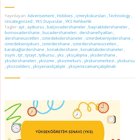
Yayınlayan:
Adverisement
,
Hobbies
,
izmirykskursları
,
Technology
,
Uncategorized
,
YKS Duyurular
,
YKS Rehberlik
Tagler:
ayt
,
aytkursu
,
balçovadershaneler
,
bayraklıdershaneler
,
bornovadershane
,
bucadershaneleri
,
dershanefiyatları
,
dershaneücretleri
,
izmirdekidershaneler
,
izmirdekieniyidershane
,
izmirdekieniyikurs
,
izmirdershane
,
izmirdershaneücretleri
,
karabağlardershane
,
konakdershane
,
konaktakidershaneler
,
ösym
,
tyt
,
tytayt
,
tytkursu
,
yks
,
yksçalışma
,
yksdershane
,
yksdershaneleri
,
yksizmir
,
yksizmirkurs
,
ykskursmerkezi
,
ykskursu
,
yksözelders
,
yksyenasılçalışılır
,
yksyenezamançalışılmalı