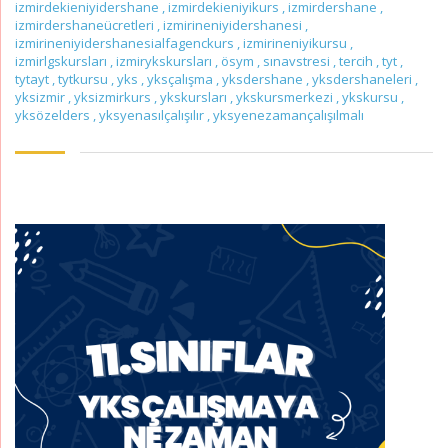
izmirdekieniyidershane
,
izmirdekieniyikurs
,
izmirdershane
,
izmirdershaneücretleri
,
izmirineniyidershanesi
,
izmirineniyidershanesialfagenckurs
,
izmirineniyikursu
,
izmirlgskursları
,
izmirykskursları
,
ösym
,
sınavstresi
,
tercih
,
tyt
,
tytayt
,
tytkursu
,
yks
,
yksçalışma
,
yksdershane
,
yksdershaneleri
,
yksizmir
,
yksizmirkurs
,
ykskursları
,
ykskursmerkezi
,
ykskursu
,
yksözelders
,
yksyenasılçalışılır
,
yksyenezamançalışılmalı