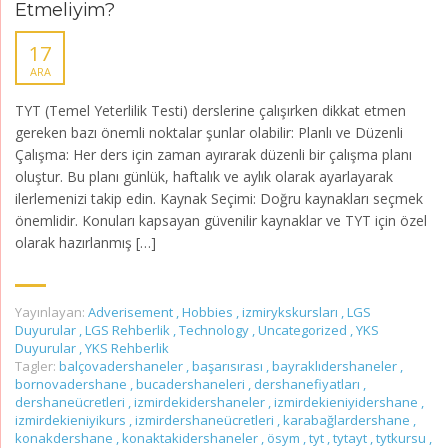
Etmeliyim?
17
ARA
TYT (Temel Yeterlilik Testi) derslerine çalışırken dikkat etmen
gereken bazı önemli noktalar şunlar olabilir: Planlı ve Düzenli
Çalışma: Her ders için zaman ayırarak düzenli bir çalışma planı
oluştur. Bu planı günlük, haftalık ve aylık olarak ayarlayarak
ilerlemenizi takip edin. Kaynak Seçimi: Doğru kaynakları seçmek
önemlidir. Konuları kapsayan güvenilir kaynaklar ve TYT için özel
olarak hazırlanmış […]
Yayınlayan:
Adverisement
,
Hobbies
,
izmirykskursları
,
LGS
Duyurular
,
LGS Rehberlik
,
Technology
,
Uncategorized
,
YKS
Duyurular
,
YKS Rehberlik
Tagler:
balçovadershaneler
,
başarısırası
,
bayraklıdershaneler
,
bornovadershane
,
bucadershaneleri
,
dershanefiyatları
,
dershaneücretleri
,
izmirdekidershaneler
,
izmirdekieniyidershane
,
izmirdekieniyikurs
,
izmirdershaneücretleri
,
karabağlardershane
,
konakdershane
,
konaktakidershaneler
,
ösym
,
tyt
,
tytayt
,
tytkursu
,