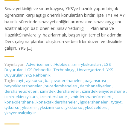
Sınav yetkinliği ve sınav kaygısı, YKS’ye hazırlık yapan birçok
öğrencinin karşılaştığı önemli konulardan biridir. İşte TYT ve AYT
hazırlık sürecinde sınav yetkinliğini artırmak ve sınav kaygısını
azaltmak için bazı öneriler: Sınav Yetkinliği: Planlama ve
Hazırlık:Sınavlara iyi hazırlanmak, başarı için temel bir adımdır.
Ders çalışma planları oluşturun ve belirli bir düzen ve disiplinle
çalışın. YKS [...]
Yayınlayan:
Adverisement
,
Hobbies
,
izmirykskursları
,
LGS
Duyurular
,
LGS Rehberlik
,
Technology
,
Uncategorized
,
YKS
Duyurular
,
YKS Rehberlik
Tagler:
ayt
,
aytkursu
,
balçovadershaneler
,
başarısırası
,
bayraklıdershaneler
,
bucadershaneleri
,
dershanefiyatları
,
dershaneücretleri
,
izmirdekidershaneler
,
izmirdekieniyidershane
,
izmirdekieniyikurs
,
izmirdershane
,
izmirdershaneücretleri
,
konakdershane
,
konaktakidershaneler
,
lgsdershaneleri
,
tytayt
,
tytkursu
,
yksizmir
,
yksizmirkurs
,
ykskursu
,
yksözelders
,
yksyenasılçalışılır