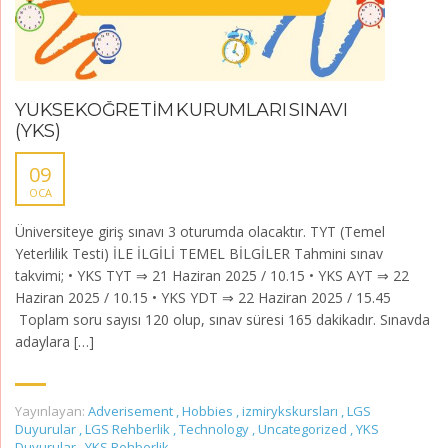
YÜKSEKÖĞRETİM KURUMLARI SINAVI
(YKS)
09
OCA
Üniversiteye giriş sınavı 3 oturumda olacaktır. TYT (Temel
Yeterlilik Testi) İLE İLGİLİ TEMEL BİLGİLER Tahmini sınav
takvimi; • YKS TYT ⇒ 21 Haziran 2025 / 10.15 • YKS AYT ⇒ 22
Haziran 2025 / 10.15 • YKS YDT ⇒ 22 Haziran 2025 / 15.45
Toplam soru sayısı 120 olup, sınav süresi 165 dakikadır. Sınavda
adaylara […]
Yayınlayan:
Adverisement
,
Hobbies
,
izmirykskursları
,
LGS
Duyurular
,
LGS Rehberlik
,
Technology
,
Uncategorized
,
YKS
Duyurular
,
YKS Rehberlik