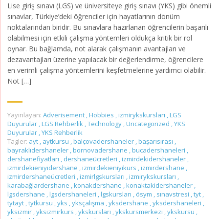
Lise giriş sınavı (LGS) ve üniversiteye giriş sınavı (YKS) gibi önemli
sınavlar, Türkiye’deki öğrenciler için hayatlarının dönüm
noktalarından biridir. Bu sınavlara hazırlanan öğrencilerin başarılı
olabilmesi için etkili çalışma yöntemleri oldukça kritik bir rol
oynar. Bu bağlamda, not alarak çalışmanın avantajları ve
dezavantajları üzerine yapılacak bir değerlendirme, öğrencilere
en verimli çalışma yöntemlerini keşfetmelerine yardımcı olabilir.
Not […]
Yayınlayan:
Adverisement
,
Hobbies
,
izmirykskursları
,
LGS
Duyurular
,
LGS Rehberlik
,
Technology
,
Uncategorized
,
YKS
Duyurular
,
YKS Rehberlik
Tagler:
ayt
,
aytkursu
,
balçovadershaneler
,
başarısırası
,
bayraklıdershaneler
,
bornovadershane
,
bucadershaneleri
,
dershanefiyatları
,
dershaneücretleri
,
izmirdekidershaneler
,
izmirdekieniyidershane
,
izmirdekieniyikurs
,
izmirdershane
,
izmirdershaneücretleri
,
izmirlgskursları
,
izmirykskursları
,
karabağlardershane
,
konakdershane
,
konaktakidershaneler
,
lgsdershane
,
lgsdershaneleri
,
lgskursları
,
ösym
,
sınavstresi
,
tyt
,
tytayt
,
tytkursu
,
yks
,
yksçalışma
,
yksdershane
,
yksdershaneleri
,
yksizmir
,
yksizmirkurs
,
ykskursları
,
ykskursmerkezi
,
ykskursu
,