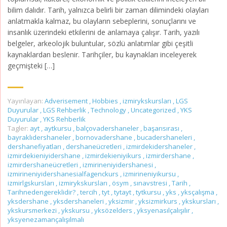
bilim dalıdır. Tarih, yalnızca belirli bir zaman dilimindeki olayları
anlatmakla kalmaz, bu olayların sebeplerini, sonuçlarını ve
insanlık üzerindeki etkilerini de anlamaya çalışır. Tarih, yazılı
belgeler, arkeolojik buluntular, sözlü anlatımlar gibi çeşitli
kaynaklardan beslenir. Tarihçiler, bu kaynakları inceleyerek
geçmişteki […]
Yayınlayan:
Adverisement
,
Hobbies
,
izmirykskursları
,
LGS
Duyurular
,
LGS Rehberlik
,
Technology
,
Uncategorized
,
YKS
Duyurular
,
YKS Rehberlik
Tagler:
ayt
,
aytkursu
,
balçovadershaneler
,
başarısırası
,
bayraklıdershaneler
,
bornovadershane
,
bucadershaneleri
,
dershanefiyatları
,
dershaneücretleri
,
izmirdekidershaneler
,
izmirdekieniyidershane
,
izmirdekieniyikurs
,
izmirdershane
,
izmirdershaneücretleri
,
izmirineniyidershanesi
,
izmirineniyidershanesialfagenckurs
,
izmirineniyikursu
,
izmirlgskursları
,
izmirykskursları
,
ösym
,
sınavstresi
,
Tarih
,
Tarihnedengereklidir?
,
tercih
,
tyt
,
tytayt
,
tytkursu
,
yks
,
yksçalışma
,
yksdershane
,
yksdershaneleri
,
yksizmir
,
yksizmirkurs
,
ykskursları
,
ykskursmerkezi
,
ykskursu
,
yksözelders
,
yksyenasılçalışılır
,
yksyenezamançalışılmalı