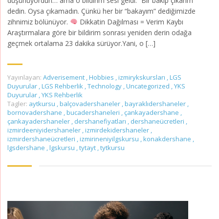
düşünüyordun… ama o bildirim sesi geldi. “Bir bakıp çıkarım”
dedin. Oysa çıkamadın. Çünkü her bir “bakayım” dediğimizde
zihnimiz bölünüyor.
Dikkatin Dağılması = Verim Kaybı
Araştırmalara göre bir bildirim sonrası yeniden derin odağa
geçmek ortalama 23 dakika sürüyor.Yani, o […]
Yayınlayan:
Adverisement
,
Hobbies
,
izmirykskursları
,
LGS
Duyurular
,
LGS Rehberlik
,
Technology
,
Uncategorized
,
YKS
Duyurular
,
YKS Rehberlik
Tagler:
aytkursu
,
balçovadershaneler
,
bayraklıdershaneler
,
bornovadershane
,
bucadershaneleri
,
çankayadershane
,
çankayadershaneler
,
dershanefiyatları
,
dershaneücretleri
,
izmirdeeniyidershaneler
,
izmirdekidershaneler
,
izmirdershaneücretleri
,
izmirineniyilgskursu
,
konakdershane
,
lgsdershane
,
lgskursu
,
tytayt
,
tytkursu