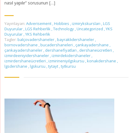
nasıl yapılır” sorusunun […]
Yayınlayan:
Adverisement
,
Hobbies
,
izmirykskursları
,
LGS
Duyurular
,
LGS Rehberlik
,
Technology
,
Uncategorized
,
YKS
Duyurular
,
YKS Rehberlik
Tagler:
balçovadershaneler
,
bayraklıdershaneler
,
bornovadershane
,
bucadershaneleri
,
çankayadershane
,
çankayadershaneler
,
dershanefiyatları
,
dershaneücretleri
,
izmirdeeniyidershaneler
,
izmirdekidershaneler
,
izmirdershaneücretleri
,
izmirineniyilgskursu
,
konakdershane
,
lgsdershane
,
lgskursu
,
tytayt
,
tytkursu