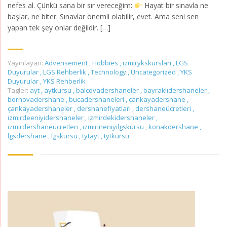
nefes al. Çünkü sana bir sır vereceğim:
Hayat bir sınavla ne
başlar, ne biter. Sınavlar önemli olabilir, evet. Ama seni sen
yapan tek şey onlar değildir. […]
Yayınlayan:
Adverisement
,
Hobbies
,
izmirykskursları
,
LGS
Duyurular
,
LGS Rehberlik
,
Technology
,
Uncategorized
,
YKS
Duyurular
,
YKS Rehberlik
Tagler:
ayt
,
aytkursu
,
balçovadershaneler
,
bayraklıdershaneler
,
bornovadershane
,
bucadershaneleri
,
çankayadershane
,
çankayadershaneler
,
dershanefiyatları
,
dershaneücretleri
,
izmirdeeniyidershaneler
,
izmirdekidershaneler
,
izmirdershaneücretleri
,
izmirineniyilgskursu
,
konakdershane
,
lgsdershane
,
lgskursu
,
tytayt
,
tytkursu