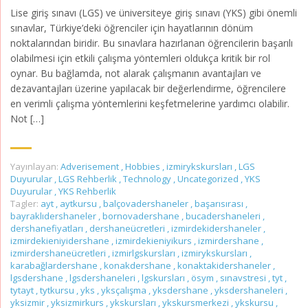
Lise giriş sınavı (LGS) ve üniversiteye giriş sınavı (YKS) gibi önemli
sınavlar, Türkiye’deki öğrenciler için hayatlarının dönüm
noktalarından biridir. Bu sınavlara hazırlanan öğrencilerin başarılı
olabilmesi için etkili çalışma yöntemleri oldukça kritik bir rol
oynar. Bu bağlamda, not alarak çalışmanın avantajları ve
dezavantajları üzerine yapılacak bir değerlendirme, öğrencilere
en verimli çalışma yöntemlerini keşfetmelerine yardımcı olabilir.
Not […]
Yayınlayan:
Adverisement
,
Hobbies
,
izmirykskursları
,
LGS
Duyurular
,
LGS Rehberlik
,
Technology
,
Uncategorized
,
YKS
Duyurular
,
YKS Rehberlik
Tagler:
ayt
,
aytkursu
,
balçovadershaneler
,
başarısırası
,
bayraklıdershaneler
,
bornovadershane
,
bucadershaneleri
,
dershanefiyatları
,
dershaneücretleri
,
izmirdekidershaneler
,
izmirdekieniyidershane
,
izmirdekieniyikurs
,
izmirdershane
,
izmirdershaneücretleri
,
izmirlgskursları
,
izmirykskursları
,
karabağlardershane
,
konakdershane
,
konaktakidershaneler
,
lgsdershane
,
lgsdershaneleri
,
lgskursları
,
ösym
,
sınavstresi
,
tyt
,
tytayt
,
tytkursu
,
yks
,
yksçalışma
,
yksdershane
,
yksdershaneleri
,
yksizmir
,
yksizmirkurs
,
ykskursları
,
ykskursmerkezi
,
ykskursu
,