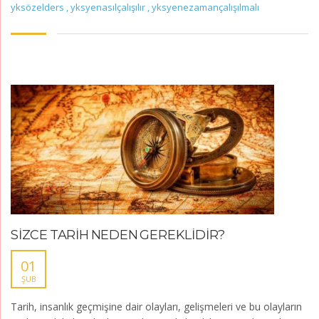
yksözelders
,
yksyenasılçalışılır
,
yksyenezamançalışılmalı
SİZCE TARİH NEDEN GEREKLİDİR?
01
ŞUB
Tarih, insanlık geçmişine dair olayları, gelişmeleri ve bu olayların