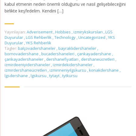
kabul etmenin neden önemli olduğunu ve nasıl gelişebileceğini
birlikte keşfedelim. Kendini […]
Yayınlayan:
Adverisement
,
Hobbies
,
izmirykskursları
,
LGS
Duyurular
,
LGS Rehberlik
,
Technology
,
Uncategorized
,
YKS
Duyurular
,
YKS Rehberlik
Tagler:
balçovadershaneler
,
bayraklıdershaneler
,
bornovadershane
,
bucadershaneleri
,
çankayadershane
,
çankayadershaneler
,
dershanefiyatları
,
dershaneücretleri
,
izmirdeeniyidershaneler
,
izmirdekidershaneler
,
izmirdershaneücretleri
,
izmirineniyilgskursu
,
konakdershane
,
lgsdershane
,
lgskursu
,
tytayt
,
tytkursu