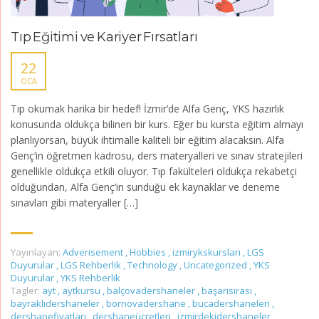
Tıp Eğitimi ve Kariyer Fırsatları
22
OCA
Tıp okumak harika bir hedef! İzmir’de Alfa Genç, YKS hazırlık
konusunda oldukça bilinen bir kurs. Eğer bu kursta eğitim almayı
planlıyorsan, büyük ihtimalle kaliteli bir eğitim alacaksın. Alfa
Genç’in öğretmen kadrosu, ders materyalleri ve sınav stratejileri
genellikle oldukça etkili oluyor. Tıp fakülteleri oldukça rekabetçi
olduğundan, Alfa Genç’in sunduğu ek kaynaklar ve deneme
sınavları gibi materyaller […]
Yayınlayan:
Adverisement
,
Hobbies
,
izmirykskursları
,
LGS
Duyurular
,
LGS Rehberlik
,
Technology
,
Uncategorized
,
YKS
Duyurular
,
YKS Rehberlik
Tagler:
ayt
,
aytkursu
,
balçovadershaneler
,
başarısırası
,
bayraklıdershaneler
,
bornovadershane
,
bucadershaneleri
,
dershanefiyatları
,
dershaneücretleri
,
izmirdekidershaneler
,