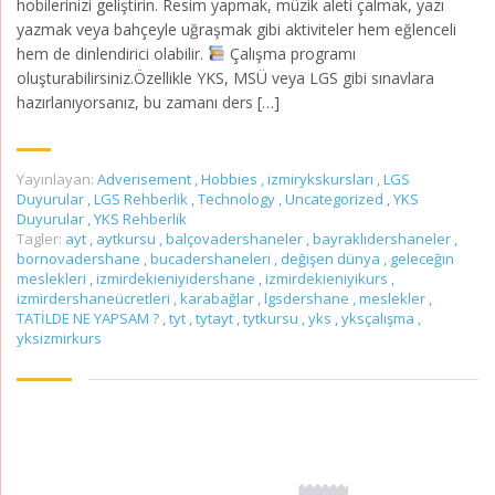
hobilerinizi geliştirin. Resim yapmak, müzik aleti çalmak, yazı
yazmak veya bahçeyle uğraşmak gibi aktiviteler hem eğlenceli
hem de dinlendirici olabilir.
Çalışma programı
oluşturabilirsiniz.Özellikle YKS, MSÜ veya LGS gibi sınavlara
hazırlanıyorsanız, bu zamanı ders […]
Yayınlayan:
Adverisement
,
Hobbies
,
izmirykskursları
,
LGS
Duyurular
,
LGS Rehberlik
,
Technology
,
Uncategorized
,
YKS
Duyurular
,
YKS Rehberlik
Tagler:
ayt
,
aytkursu
,
balçovadershaneler
,
bayraklıdershaneler
,
bornovadershane
,
bucadershaneleri
,
değişen dünya
,
geleceğin
meslekleri
,
izmirdekieniyidershane
,
izmirdekieniyikurs
,
izmirdershaneücretleri
,
karabağlar
,
lgsdershane
,
meslekler
,
TATİLDE NE YAPSAM ?
,
tyt
,
tytayt
,
tytkursu
,
yks
,
yksçalışma
,
yksizmirkurs