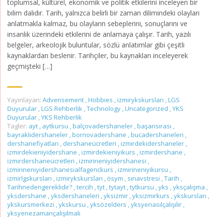
toplumsal, kültürel, ekonomik ve politik etkilerini inceleyen bir
bilim dalıdır. Tarih, yalnızca belirli bir zaman dilimindeki olayları
anlatmakla kalmaz, bu olayların sebeplerini, sonuçlarını ve
insanlık üzerindeki etkilerini de anlamaya çalışır. Tarih, yazılı
belgeler, arkeolojik buluntular, sözlü anlatımlar gibi çeşitli
kaynaklardan beslenir. Tarihçiler, bu kaynakları inceleyerek
geçmişteki […]
Yayınlayan:
Adverisement
,
Hobbies
,
izmirykskursları
,
LGS
Duyurular
,
LGS Rehberlik
,
Technology
,
Uncategorized
,
YKS
Duyurular
,
YKS Rehberlik
Tagler:
ayt
,
aytkursu
,
balçovadershaneler
,
başarısırası
,
bayraklıdershaneler
,
bornovadershane
,
bucadershaneleri
,
dershanefiyatları
,
dershaneücretleri
,
izmirdekidershaneler
,
izmirdekieniyidershane
,
izmirdekieniyikurs
,
izmirdershane
,
izmirdershaneücretleri
,
izmirineniyidershanesi
,
izmirineniyidershanesialfagenckurs
,
izmirineniyikursu
,
izmirlgskursları
,
izmirykskursları
,
ösym
,
sınavstresi
,
Tarih
,
Tarihnedengereklidir?
,
tercih
,
tyt
,
tytayt
,
tytkursu
,
yks
,
yksçalışma
,
yksdershane
,
yksdershaneleri
,
yksizmir
,
yksizmirkurs
,
ykskursları
,
ykskursmerkezi
,
ykskursu
,
yksözelders
,
yksyenasılçalışılır
,
yksyenezamançalışılmalı