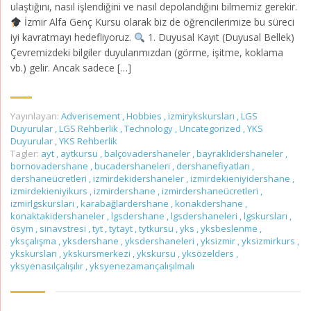
ulaştığını, nasıl işlendiğini ve nasıl depolandığını bilmemiz gerekir.
İzmir Alfa Genç Kursu olarak biz de öğrencilerimize bu süreci
iyi kavratmayı hedefliyoruz.
1. Duyusal Kayıt (Duyusal Bellek)
Çevremizdeki bilgiler duyularımızdan (görme, işitme, koklama
vb.) gelir. Ancak sadece […]
Yayınlayan:
Adverisement
,
Hobbies
,
izmirykskursları
,
LGS
Duyurular
,
LGS Rehberlik
,
Technology
,
Uncategorized
,
YKS
Duyurular
,
YKS Rehberlik
Tagler:
ayt
,
aytkursu
,
balçovadershaneler
,
bayraklıdershaneler
,
bornovadershane
,
bucadershaneleri
,
dershanefiyatları
,
dershaneücretleri
,
izmirdekidershaneler
,
izmirdekieniyidershane
,
izmirdekieniyikurs
,
izmirdershane
,
izmirdershaneücretleri
,
izmirlgskursları
,
karabağlardershane
,
konakdershane
,
konaktakidershaneler
,
lgsdershane
,
lgsdershaneleri
,
lgskursları
,
ösym
,
sınavstresi
,
tyt
,
tytayt
,
tytkursu
,
yks
,
yksbeslenme
,
yksçalışma
,
yksdershane
,
yksdershaneleri
,
yksizmir
,
yksizmirkurs
,
ykskursları
,
ykskursmerkezi
,
ykskursu
,
yksözelders
,
yksyenasılçalışılır
,
yksyenezamançalışılmalı