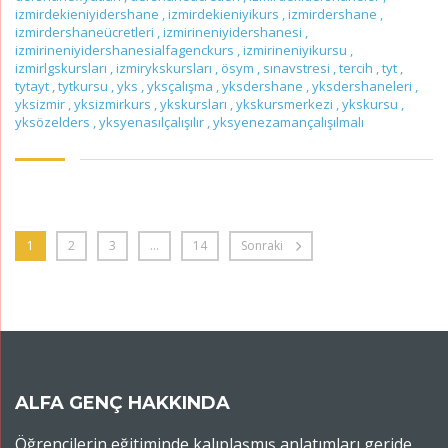
izmirdekieniyidershane
,
izmirdekieniyikurs
,
izmirdershane
,
izmirdershaneücretleri
,
izmirineniyidershanesi
,
izmirineniyidershanesialfagenckurs
,
izmirineniyikursu
,
izmirlgskursları
,
izmirykskursları
,
ösym
,
sınavstresi
,
tercih
,
tyt
,
tytayt
,
tytkursu
,
yks
,
yksçalışma
,
yksdershane
,
yksdershaneleri
,
yksizmir
,
yksizmirkurs
,
ykskursları
,
ykskursmerkezi
,
ykskursu
,
yksözelders
,
yksyenasılçalışılır
,
yksyenezamançalışılmalı
1
2
3
…
14
Sonraki
ALFA GENÇ HAKKINDA
Öğrencilerin eğitiminde kalıplaşmış anlatımları geride