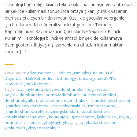
Teknoloji bağımlılığı, kişinin teknolojik cihazları aşırı ve kontrolsüz
bir şekilde kullanması sonucunda ortaya çıkan, günlük yaşamını
olumsuz etkileyen bir durumdur. Özellikle çocuklar ve ergenler
için bu durum daha önemli ve dikkat gerektirir.Teknoloji
Bağımlılığından Kaçınmak için Çocuklar Ne Yapmalı? Bilinçli
Kullanım: Teknolojiyi bilinçli ve amaçlı bir şekilde kullanmaya
özen gösterin. İhtiyaç dışı zamanlarda cihazları kullanmaktan
kaçının. […]
Yayınlayan:
Adverisement
,
Hobbies
,
izmirykskursları
,
LGS
Duyurular
,
LGS Rehberlik
,
Technology
,
Uncategorized
,
YKS
Duyurular
,
YKS Rehberlik
Tagler:
ayt
,
aytkursu
,
balçovadershaneler
,
başarısırası
,
bayraklıdershaneler
,
bornovadershane
,
bucadershaneleri
,
dershanefiyatları
,
dershaneücretleri
,
hukuk
,
izmirdekidershaneler
,
izmirdekieniyidershane
,
izmirdekieniyikurs
,
izmirdershane
,
izmirdershaneücretleri
,
izmirlgskursları
,
konakdershane
,
konaktakidershaneler
,
kontenjan
,
lgsdershane
,
lgskursları
,
ösym
,
puananalizi
,
tercih
,
tyt
,
tytayt
,
yksçalışma
,
yksdershaneleri
,
ykskursları
,
yksyenasılçalışılır