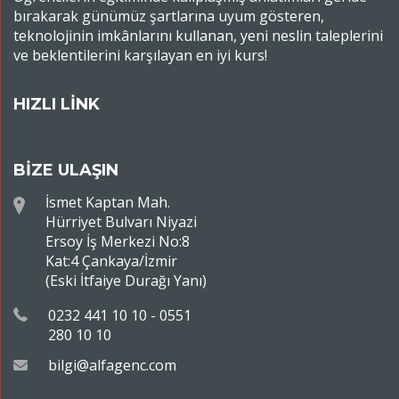
bırakarak günümüz şartlarına uyum gösteren,
teknolojinin imkânlarını kullanan, yeni neslin taleplerini
ve beklentilerini karşılayan en iyi kurs!
HIZLI LİNK
BİZE ULAŞIN
İsmet Kaptan Mah.
Hürriyet Bulvarı Niyazi
Ersoy İş Merkezi No:8
Kat:4 Çankaya/İzmir
(Eski İtfaiye Durağı Yanı)
0232 441 10 10 - 0551
280 10 10
bilgi@alfagenc.com