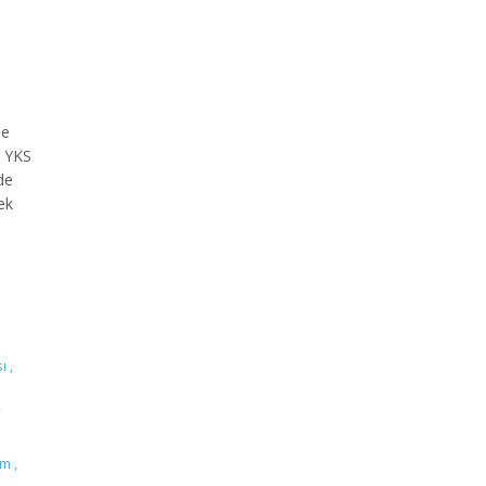
de
. YKS
de
ek
sı
,
,
ym
,
,