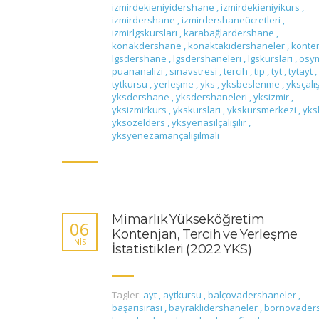
izmirdekieniyidershane
,
izmirdekieniyikurs
,
izmirdershane
,
izmirdershaneücretleri
,
izmirlgskursları
,
karabağlardershane
,
konakdershane
,
konaktakidershaneler
,
konte
lgsdershane
,
lgsdershaneleri
,
lgskursları
,
ösy
puananalizi
,
sınavstresi
,
tercih
,
tıp
,
tyt
,
tytayt
,
tytkursu
,
yerleşme
,
yks
,
yksbeslenme
,
yksçal
yksdershane
,
yksdershaneleri
,
yksizmir
,
yksizmirkurs
,
ykskursları
,
ykskursmerkezi
,
yks
yksözelders
,
yksyenasılçalışılır
,
yksyenezamançalışılmalı
Mimarlık Yükseköğretim
06
Kontenjan, Tercih ve Yerleşme
NIS
İstatistikleri (2022 YKS)
Tagler:
ayt
,
aytkursu
,
balçovadershaneler
,
başarısırası
,
bayraklıdershaneler
,
bornovader