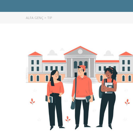
ALFA GENÇ
>
TIP