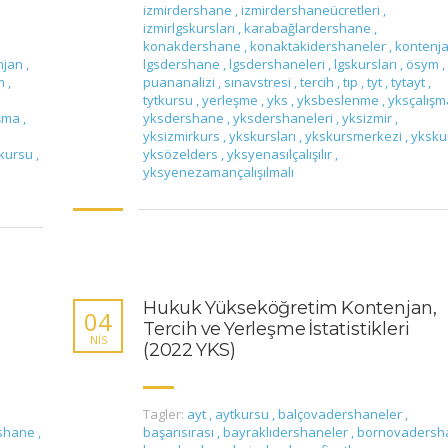
izmirdershane
,
izmirdershaneücretleri
,
izmirlgskursları
,
karabağlardershane
,
konakdershane
,
konaktakidershaneler
,
kontenj
njan
,
lgsdershane
,
lgsdershaneleri
,
lgskursları
,
ösym
,
m
,
puananalizi
,
sınavstresi
,
tercih
,
tıp
,
tyt
,
tytayt
,
tytkursu
,
yerleşme
,
yks
,
yksbeslenme
,
yksçalış
ışma
,
yksdershane
,
yksdershaneleri
,
yksizmir
,
yksizmirkurs
,
ykskursları
,
ykskursmerkezi
,
yksku
kursu
,
yksözelders
,
yksyenasılçalışılır
,
yksyenezamançalışılmalı
Hukuk Yükseköğretim Kontenjan,
04
Tercih ve Yerleşme İstatistikleri
NIS
(2022 YKS)
Tagler:
ayt
,
aytkursu
,
balçovadershaneler
,
shane
,
başarısırası
,
bayraklıdershaneler
,
bornovaders