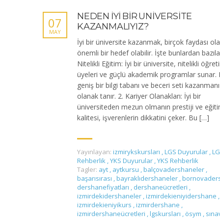
NEDEN İYİ BİR ÜNİVERSİTE
07
KAZANMALIYIZ?
MAY
İyi bir üniversite kazanmak, birçok faydası ol
önemli bir hedef olabilir. İşte bunlardan bazılar
Nitelikli Eğitim: İyi bir üniversite, nitelikli öğre
üyeleri ve güçlü akademik programlar sunar. 
geniş bir bilgi tabanı ve beceri seti kazanman
olanak tanır. 2. Kariyer Olanakları: İyi bir
üniversiteden mezun olmanın prestiji ve eğit
kalitesi, işverenlerin dikkatini çeker. Bu […]
Yayınlayan:
izmirykskursları
,
LGS Duyurular
,
LG
Rehberlik
,
YKS Duyurular
,
YKS Rehberlik
Tagler:
ayt
,
aytkursu
,
balçovadershaneler
,
başarısırası
,
bayraklıdershaneler
,
bornovader
dershanefiyatları
,
dershaneücretleri
,
izmirdekidershaneler
,
izmirdekieniyidershane
,
izmirdekieniyikurs
,
izmirdershane
,
izmirdershaneücretleri
,
lgskursları
,
ösym
,
sına