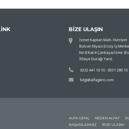
LİNK
BİZE ULAŞIN
İsmet Kaptan Mah. Hürriyet
Bulvarı Niyazi Ersoy İş Merke
No:8 Kat:4 Çankaya/İzmir (Es
İtfaiye Durağı Yanı)
0232 441 10 10 - 0551 280 10
bilgi@alfagenc.com
ALFA GENÇ
NEDEN ALFA?
K
BAŞARILARIMIZ
BIZE ULAŞIN