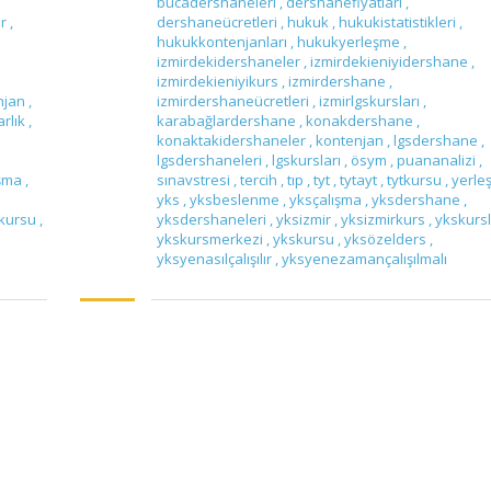
bucadershaneleri
,
dershanefiyatları
,
er
,
dershaneücretleri
,
hukuk
,
hukukistatistikleri
,
hukukkontenjanları
,
hukukyerleşme
,
izmirdekidershaneler
,
izmirdekieniyidershane
,
izmirdekieniyikurs
,
izmirdershane
,
njan
,
izmirdershaneücretleri
,
izmirlgskursları
,
rlık
,
karabağlardershane
,
konakdershane
,
konaktakidershaneler
,
kontenjan
,
lgsdershane
,
lgsdershaneleri
,
lgskursları
,
ösym
,
puananalizi
,
ışma
,
sınavstresi
,
tercih
,
tıp
,
tyt
,
tytayt
,
tytkursu
,
yerl
yks
,
yksbeslenme
,
yksçalışma
,
yksdershane
,
kursu
,
yksdershaneleri
,
yksizmir
,
yksizmirkurs
,
ykskursl
ykskursmerkezi
,
ykskursu
,
yksözelders
,
yksyenasılçalışılır
,
yksyenezamançalışılmalı