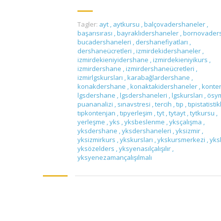
Tagler:
ayt
,
aytkursu
,
balçovadershaneler
,
başarısırası
,
bayraklıdershaneler
,
bornovader
bucadershaneleri
,
dershanefiyatları
,
dershaneücretleri
,
izmirdekidershaneler
,
izmirdekieniyidershane
,
izmirdekieniyikurs
,
izmirdershane
,
izmirdershaneücretleri
,
izmirlgskursları
,
karabağlardershane
,
konakdershane
,
konaktakidershaneler
,
konte
lgsdershane
,
lgsdershaneleri
,
lgskursları
,
ösy
puananalizi
,
sınavstresi
,
tercih
,
tıp
,
tıpistatistik
tıpkontenjan
,
tıpyerleşim
,
tyt
,
tytayt
,
tytkursu
,
yerleşme
,
yks
,
yksbeslenme
,
yksçalışma
,
yksdershane
,
yksdershaneleri
,
yksizmir
,
yksizmirkurs
,
ykskursları
,
ykskursmerkezi
,
yks
yksözelders
,
yksyenasılçalışılır
,
yksyenezamançalışılmalı