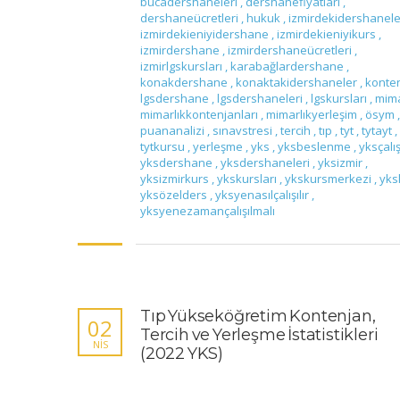
bucadershaneleri
,
dershanefiyatları
,
dershaneücretleri
,
hukuk
,
izmirdekidershanel
izmirdekieniyidershane
,
izmirdekieniyikurs
,
izmirdershane
,
izmirdershaneücretleri
,
izmirlgskursları
,
karabağlardershane
,
konakdershane
,
konaktakidershaneler
,
konte
lgsdershane
,
lgsdershaneleri
,
lgskursları
,
mima
mimarlıkkontenjanları
,
mimarlıkyerleşim
,
ösym
,
puananalizi
,
sınavstresi
,
tercih
,
tıp
,
tyt
,
tytayt
,
tytkursu
,
yerleşme
,
yks
,
yksbeslenme
,
yksçal
yksdershane
,
yksdershaneleri
,
yksizmir
,
yksizmirkurs
,
ykskursları
,
ykskursmerkezi
,
yks
yksözelders
,
yksyenasılçalışılır
,
yksyenezamançalışılmalı
Tıp Yükseköğretim Kontenjan,
02
Tercih ve Yerleşme İstatistikleri
NIS
(2022 YKS)