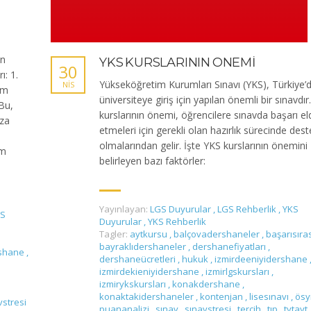
an
YKS KURSLARININ ÖNEMİ
30
ı: 1.
Yükseköğretim Kurumları Sınavı (YKS), Türkiye’
NIS
tim
üniversiteye giriş için yapılan önemli bir sınavdır
Bu,
kurslarının önemi, öğrencilere sınavda başarı el
ıza
etmeleri için gerekli olan hazırlık sürecinde dest
olmalarından gelir. İşte YKS kurslarının önemini
im
belirleyen bazı faktörler:
Yayınlayan:
LGS Duyurular
,
LGS Rehberlik
,
YKS
S
Duyurular
,
YKS Rehberlik
Tagler:
aytkursu
,
balçovadershaneler
,
başarısıra
bayraklıdershaneler
,
dershanefiyatları
,
shane
,
dershaneücretleri
,
hukuk
,
izmirdeeniyidershane
izmirdekieniyidershane
,
izmirlgskursları
,
izmirykskursları
,
konakdershane
,
konaktakidershaneler
,
kontenjan
,
lisesınavı
,
ös
vstresi
puananalizi
,
sınav
,
sınavstresi
,
tercih
,
tıp
,
tytayt