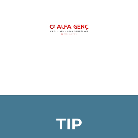
HAKKIMIZDA
YKS KURSLARIMIZ
YK
LGS ŞAMPİYONLARIMIZ
REHBERLİK
TIP