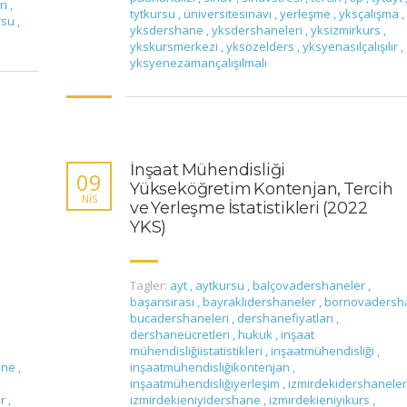
ri
,
tytkursu
,
üniversitesınavı
,
yerleşme
,
yksçalışma
,
rsu
,
yksdershane
,
yksdershaneleri
,
yksizmirkurs
,
ykskursmerkezi
,
yksözelders
,
yksyenasılçalışılır
,
yksyenezamançalışılmalı
İnşaat Mühendisliği
09
Yükseköğretim Kontenjan, Tercih
NIS
ve Yerleşme İstatistikleri (2022
YKS)
Tagler:
ayt
,
aytkursu
,
balçovadershaneler
,
başarısırası
,
bayraklıdershaneler
,
bornovaders
bucadershaneleri
,
dershanefiyatları
,
dershaneücretleri
,
hukuk
,
inşaat
mühendisliğiistatistikleri
,
inşaatmühendisliği
,
ane
,
inşaatmühendisliğikontenjan
,
inşaatmühendisliğiyerleşim
,
izmirdekidershanele
er
,
izmirdekieniyidershane
,
izmirdekieniyikurs
,