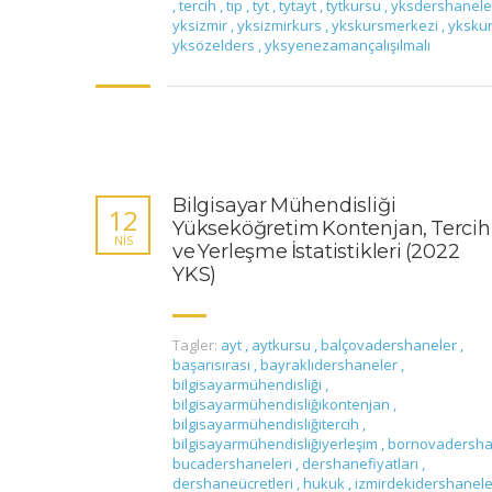
,
tercih
,
tıp
,
tyt
,
tytayt
,
tytkursu
,
yksdershanele
yksizmir
,
yksizmirkurs
,
ykskursmerkezi
,
yksku
yksözelders
,
yksyenezamançalışılmalı
Bilgisayar Mühendisliği
12
Yükseköğretim Kontenjan, Tercih
NIS
ve Yerleşme İstatistikleri (2022
YKS)
Tagler:
ayt
,
aytkursu
,
balçovadershaneler
,
başarısırası
,
bayraklıdershaneler
,
bilgisayarmühendisliği
,
bilgisayarmühendisliğikontenjan
,
bilgisayarmühendisliğitercih
,
bilgisayarmühendisliğiyerleşim
,
bornovadersh
bucadershaneleri
,
dershanefiyatları
,
dershaneücretleri
,
hukuk
,
izmirdekidershanel