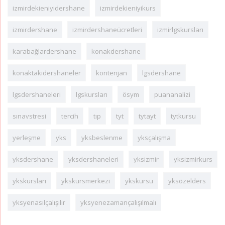
izmirdekieniyidershane
izmirdekieniyikurs
izmirdershane
izmirdershaneücretleri
izmirlgskursları
karabağlardershane
konakdershane
konaktakidershaneler
kontenjan
lgsdershane
lgsdershaneleri
lgskursları
ösym
puananalizi
sınavstresi
tercih
tıp
tyt
tytayt
tytkursu
yerleşme
yks
yksbeslenme
yksçalışma
yksdershane
yksdershaneleri
yksizmir
yksizmirkurs
ykskursları
ykskursmerkezi
ykskursu
yksözelders
yksyenasılçalışılır
yksyenezamançalışılmalı