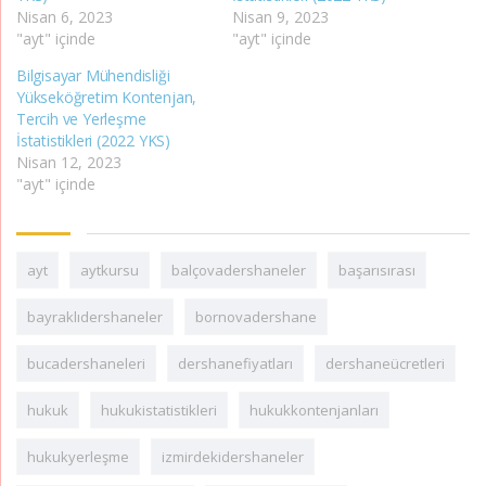
Nisan 6, 2023
Nisan 9, 2023
"ayt" içinde
"ayt" içinde
Bilgisayar Mühendisliği
Yükseköğretim Kontenjan,
Tercih ve Yerleşme
İstatistikleri (2022 YKS)
Nisan 12, 2023
"ayt" içinde
ayt
aytkursu
balçovadershaneler
başarısırası
bayraklıdershaneler
bornovadershane
bucadershaneleri
dershanefiyatları
dershaneücretleri
hukuk
hukukistatistikleri
hukukkontenjanları
hukukyerleşme
izmirdekidershaneler