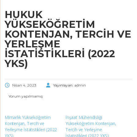
HUKUK
YÜKSEKÖĞRETIM
KONTENJAN, TERCIH VE
YERLEŞME
İSTATISTIKLERI (2022
YKS)
Nisan 4, 2023
Yayınlayan:
admin
Yorum yapılmamış
Mimarlık Yükseköğretim
İnşaat Mühendisliği
Kontenjan, Tercih ve
Yükseköğretim Kontenjan,
Yerleşme İstatistikleri (2022
Tercih ve Yerleşme
YKS)
İstatistikleri (2022 YKS)