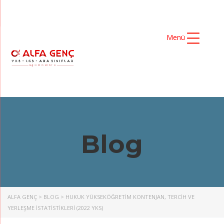
Menü
Blog
ALFA GENÇ
>
BLOG
>
HUKUK YÜKSEKÖĞRETIM KONTENJAN, TERCIH VE
YERLEŞME İSTATISTIKLERI (2022 YKS)