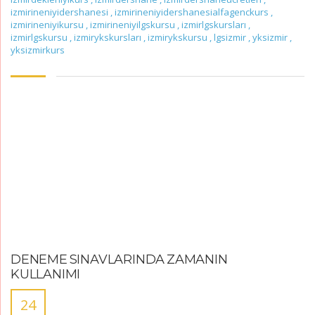
izmirineniyidershanesi
,
izmirineniyidershanesialfagenckurs
,
izmirineniyikursu
,
izmirineniyilgskursu
,
izmirlgskursları
,
izmirlgskursu
,
izmirykskursları
,
izmirykskursu
,
lgsizmir
,
yksizmir
,
yksizmirkurs
DENEME SINAVLARINDA ZAMANIN
KULLANIMI
24