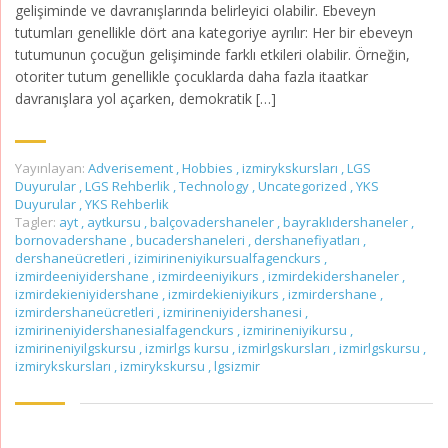
gelişiminde ve davranışlarında belirleyici olabilir. Ebeveyn
tutumları genellikle dört ana kategoriye ayrılır: Her bir ebeveyn
tutumunun çocuğun gelişiminde farklı etkileri olabilir. Örneğin,
otoriter tutum genellikle çocuklarda daha fazla itaatkar
davranışlara yol açarken, demokratik […]
Yayınlayan:
Adverisement
,
Hobbies
,
izmirykskursları
,
LGS
Duyurular
,
LGS Rehberlik
,
Technology
,
Uncategorized
,
YKS
Duyurular
,
YKS Rehberlik
Tagler:
ayt
,
aytkursu
,
balçovadershaneler
,
bayraklıdershaneler
,
bornovadershane
,
bucadershaneleri
,
dershanefiyatları
,
dershaneücretleri
,
izimirineniyikursualfagenckurs
,
izmirdeeniyidershane
,
izmirdeeniyikurs
,
izmirdekidershaneler
,
izmirdekieniyidershane
,
izmirdekieniyikurs
,
izmirdershane
,
izmirdershaneücretleri
,
izmirineniyidershanesi
,
izmirineniyidershanesialfagenckurs
,
izmirineniyikursu
,
izmirineniyilgskursu
,
izmirlgs kursu
,
izmirlgskursları
,
izmirlgskursu
,
izmirykskursları
,
izmirykskursu
,
lgsizmir