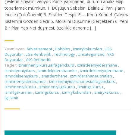
şeylerin sinyalini veriyor. Panik yapmadan, durumu analiz edip
toparlamak mümkün. 1. Düşüşün Sebebini Belirle 2. Yanlışlarını
İncele (Çok Önemli) 3. Eksikleri Tespit Et – Konu Konu 4. Çalışma
Sistemini Gözden Geçir 5. Moralini Düşürme (Gerçekten) 6. Yeni
Bir Plan Yap Net düşmesi, özellikle deneme […]
Yayınlayan:
Adverisement
,
Hobbies
,
izmirykskursları
,
LGS
Duyurular
,
LGS Rehberlik
,
Technology
,
Uncategorized
,
YKS
Duyurular
,
YKS Rehberlik
Tagler:
izimirineniyikursualfagenckurs
,
izmirdeeniyidershane
,
izmirdeeniyikurs
,
izmirdekidershaneler
,
izmirdekieniyidershane
,
izmirdekieniyikurs
,
izmirdershane
,
izmirdershaneücretleri
,
izmirineniyidershanesi
,
izmirineniyidershanesialfagenckurs
,
izmirineniyikursu
,
izmirineniyilgskursu
,
izmirlgs kursu
,
izmirlgskursları
,
izmirlgskursu
,
izmirykskursları
,
izmirykskursu
,
lgsizmir