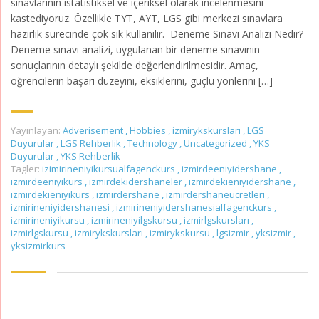
sınavlarının istatistiksel ve içeriksel olarak incelenmesini
kastediyoruz. Özellikle TYT, AYT, LGS gibi merkezi sınavlara
hazırlık sürecinde çok sık kullanılır. Deneme Sınavı Analizi Nedir?
Deneme sınavı analizi, uygulanan bir deneme sınavının
sonuçlarının detaylı şekilde değerlendirilmesidir. Amaç,
öğrencilerin başarı düzeyini, eksiklerini, güçlü yönlerini […]
Yayınlayan:
Adverisement
,
Hobbies
,
izmirykskursları
,
LGS
Duyurular
,
LGS Rehberlik
,
Technology
,
Uncategorized
,
YKS
Duyurular
,
YKS Rehberlik
Tagler:
izimirineniyikursualfagenckurs
,
izmirdeeniyidershane
,
izmirdeeniyikurs
,
izmirdekidershaneler
,
izmirdekieniyidershane
,
izmirdekieniyikurs
,
izmirdershane
,
izmirdershaneücretleri
,
izmirineniyidershanesi
,
izmirineniyidershanesialfagenckurs
,
izmirineniyikursu
,
izmirineniyilgskursu
,
izmirlgskursları
,
izmirlgskursu
,
izmirykskursları
,
izmirykskursu
,
lgsizmir
,
yksizmir
,
yksizmirkurs