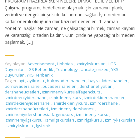
PROGRAMI HAZIRLARKEN NELERE DİKKAT EDİLMELİDİR?
Çalışma programı, hedeflerine ulaşmak için zamanını planlı,
verimli ve dengeli bir şekilde kullanmanı sağlar. İşte neden bu
kadar önemli olduğuna dair bazı net nedenler: 1. Zaman
Yönetimi Sağlar Ne zaman, ne çalışacağını bilmek; zaman kaybını
ve kararsızlığı ortadan kaldırır. Gün içinde ne yapacağını bilmeden
başlamak, […]
Yayınlayan:
Adverisement
,
Hobbies
,
izmirykskursları
,
LGS
Duyurular
,
LGS Rehberlik
,
Technology
,
Uncategorized
,
YKS
Duyurular
,
YKS Rehberlik
Tagler:
ayt
,
aytkursu
,
balçovadershaneler
,
bayraklıdershaneler
,
bornovadershane
,
bucadershaneleri
,
dershanefiyatları
,
dershaneücretleri
,
izimirineniyikursualfagenckurs
,
izmirdeeniyidershane
,
izmirdeeniyikurs
,
izmirdekidershaneler
,
izmirdekieniyidershane
,
izmirdekieniyikurs
,
izmirdershane
,
izmirdershaneücretleri
,
izmirineniyidershanesi
,
izmirineniyidershanesialfagenckurs
,
izmirineniyikursu
,
izmirineniyilgskursu
,
izmirlgskursları
,
izmirlgskursu
,
izmirykskursları
,
izmirykskursu
,
lgsizmir