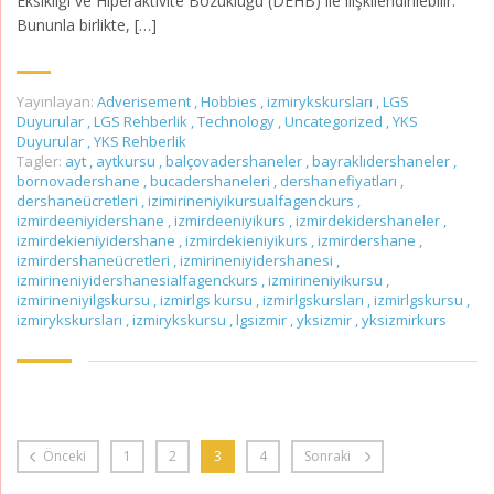
Eksikliği ve Hiperaktivite Bozukluğu (DEHB) ile ilişkilendirilebilir.
Bununla birlikte, […]
Yayınlayan:
Adverisement
,
Hobbies
,
izmirykskursları
,
LGS
Duyurular
,
LGS Rehberlik
,
Technology
,
Uncategorized
,
YKS
Duyurular
,
YKS Rehberlik
Tagler:
ayt
,
aytkursu
,
balçovadershaneler
,
bayraklıdershaneler
,
bornovadershane
,
bucadershaneleri
,
dershanefiyatları
,
dershaneücretleri
,
izimirineniyikursualfagenckurs
,
izmirdeeniyidershane
,
izmirdeeniyikurs
,
izmirdekidershaneler
,
izmirdekieniyidershane
,
izmirdekieniyikurs
,
izmirdershane
,
izmirdershaneücretleri
,
izmirineniyidershanesi
,
izmirineniyidershanesialfagenckurs
,
izmirineniyikursu
,
izmirineniyilgskursu
,
izmirlgs kursu
,
izmirlgskursları
,
izmirlgskursu
,
izmirykskursları
,
izmirykskursu
,
lgsizmir
,
yksizmir
,
yksizmirkurs
Önceki
1
2
3
4
Sonraki