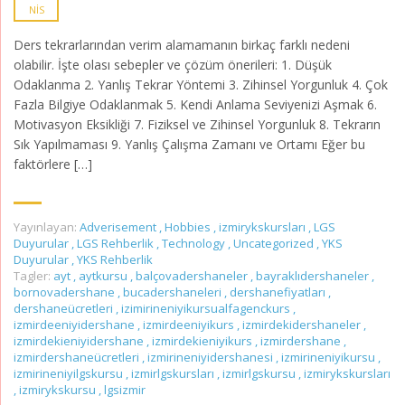
NIS
Ders tekrarlarından verim alamamanın birkaç farklı nedeni
olabilir. İşte olası sebepler ve çözüm önerileri: 1. Düşük
Odaklanma 2. Yanlış Tekrar Yöntemi 3. Zihinsel Yorgunluk 4. Çok
Fazla Bilgiye Odaklanmak 5. Kendi Anlama Seviyenizi Aşmak 6.
Motivasyon Eksikliği 7. Fiziksel ve Zihinsel Yorgunluk 8. Tekrarın
Sık Yapılmaması 9. Yanlış Çalışma Zamanı ve Ortamı Eğer bu
faktörlere […]
Yayınlayan:
Adverisement
,
Hobbies
,
izmirykskursları
,
LGS
Duyurular
,
LGS Rehberlik
,
Technology
,
Uncategorized
,
YKS
Duyurular
,
YKS Rehberlik
Tagler:
ayt
,
aytkursu
,
balçovadershaneler
,
bayraklıdershaneler
,
bornovadershane
,
bucadershaneleri
,
dershanefiyatları
,
dershaneücretleri
,
izimirineniyikursualfagenckurs
,
izmirdeeniyidershane
,
izmirdeeniyikurs
,
izmirdekidershaneler
,
izmirdekieniyidershane
,
izmirdekieniyikurs
,
izmirdershane
,
izmirdershaneücretleri
,
izmirineniyidershanesi
,
izmirineniyikursu
,
izmirineniyilgskursu
,
izmirlgskursları
,
izmirlgskursu
,
izmirykskursları
,
izmirykskursu
,
lgsizmir