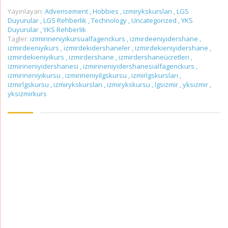
Yayınlayan:
Adverisement
,
Hobbies
,
izmirykskursları
,
LGS
Duyurular
,
LGS Rehberlik
,
Technology
,
Uncategorized
,
YKS
Duyurular
,
YKS Rehberlik
Tagler:
izimirineniyikursualfagenckurs
,
izmirdeeniyidershane
,
izmirdeeniyikurs
,
izmirdekidershaneler
,
izmirdekieniyidershane
,
izmirdekieniyikurs
,
izmirdershane
,
izmirdershaneücretleri
,
izmirineniyidershanesi
,
izmirineniyidershanesialfagenckurs
,
izmirineniyikursu
,
izmirineniyilgskursu
,
izmirlgskursları
,
izmirlgskursu
,
izmirykskursları
,
izmirykskursu
,
lgsizmir
,
yksizmir
,
yksizmirkurs