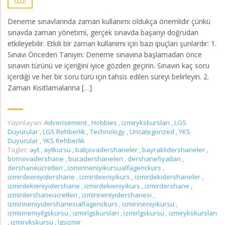
MAR
Deneme sınavlarında zaman kullanımı oldukça önemlidir çünkü
sınavda zaman yönetimi, gerçek sınavda başarıyı doğrudan
etkileyebilir. Etkili bir zaman kullanımı için bazı ipuçları şunlardır: 1.
Sınavı Önceden Tanıyın: Deneme sınavına başlamadan önce
sınavın türünü ve içeriğini iyice gözden geçirin. Sınavın kaç soru
içerdiği ve her bir soru türü için tahsis edilen süreyi belirleyin. 2.
Zaman Kısıtlamalarına […]
Yayınlayan:
Adverisement
,
Hobbies
,
izmirykskursları
,
LGS
Duyurular
,
LGS Rehberlik
,
Technology
,
Uncategorized
,
YKS
Duyurular
,
YKS Rehberlik
Tagler:
ayt
,
aytkursu
,
balçovadershaneler
,
bayraklıdershaneler
,
bornovadershane
,
bucadershaneleri
,
dershanefiyatları
,
dershaneücretleri
,
izimirineniyikursualfagenckurs
,
izmirdeeniyidershane
,
izmirdeeniyikurs
,
izmirdekidershaneler
,
izmirdekieniyidershane
,
izmirdekieniyikurs
,
izmirdershane
,
izmirdershaneücretleri
,
izmirineniyidershanesi
,
izmirineniyidershanesialfagenckurs
,
izmirineniyikursu
,
izmirineniyilgskursu
,
izmirlgskursları
,
izmirlgskursu
,
izmirykskursları
,
izmirykskursu
,
lgsizmir