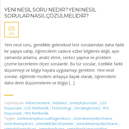
YENİ NESİL SORU NEDİR? YENİ NESİL
SORULAR NASIL ÇÖZÜLMELİDİR?
05
NIS
Yeni nesil soru, genellikle geleneksel test sorularından daha farklı
bir yapıya sahip, öğrencilerin sadece ezber bilgilerini değil, aynı
zamanda anlama, analiz etme, sentez yapma ve problem
çözme becerilerini ölçen sorulardır. Bu tür sorular, özellikle farklı
düşünmeyi ve bilgiyi hayata uygulamayı gerektirir. Yeni nesil
sorular, eğitimde modern anlayışa dayalı olarak, öğrencilerin
daha derin düşünmelerini ve bilgiyi […]
Yayınlayan:
Adverisement
,
Hobbies
,
izmirykskursları
,
LGS
Duyurular
,
LGS Rehberlik
,
Technology
,
Uncategorized
,
YKS
Duyurular
,
YKS Rehberlik
Tagler:
izimirineniyikursualfagenckurs
,
izmirdeeniyidershane
,
izmirdeeniyikurs
,
izmirdekidershaneler
,
izmirdekieniyidershane
,
izmirdekieniyikurs
,
izmirdershane
,
izmirdershaneücretleri
,