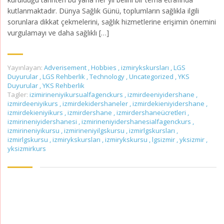
kutlanmaktadır. Dünya Sağlık Günü, toplumların sağlıkla ilgili
sorunlara dikkat çekmelerini, sağlık hizmetlerine erişimin önemini
vurgulamayı ve daha sağlıklı […]
Yayınlayan:
Adverisement
,
Hobbies
,
izmirykskursları
,
LGS
Duyurular
,
LGS Rehberlik
,
Technology
,
Uncategorized
,
YKS
Duyurular
,
YKS Rehberlik
Tagler:
izimirineniyikursualfagenckurs
,
izmirdeeniyidershane
,
izmirdeeniyikurs
,
izmirdekidershaneler
,
izmirdekieniyidershane
,
izmirdekieniyikurs
,
izmirdershane
,
izmirdershaneücretleri
,
izmirineniyidershanesi
,
izmirineniyidershanesialfagenckurs
,
izmirineniyikursu
,
izmirineniyilgskursu
,
izmirlgskursları
,
izmirlgskursu
,
izmirykskursları
,
izmirykskursu
,
lgsizmir
,
yksizmir
,
yksizmirkurs