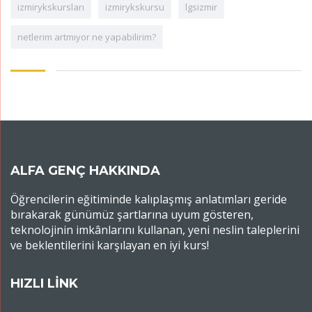
izmirykskursları
izmirykskursu
lgsizmir
netlerim artmıyor ne yapabilirim?
ALFA GENÇ HAKKINDA
Öğrencilerin eğitiminde kalıplaşmış anlatımları geride
bırakarak günümüz şartlarına uyum gösteren,
teknolojinin imkânlarını kullanan, yeni neslin taleplerini
ve beklentilerini karşılayan en iyi kurs!
HIZLI LİNK