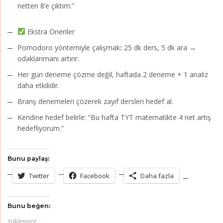
netten 8’e çıktım.”
Ekstra Öneriler
Pomodoro yöntemiyle çalışmak
:
25 dk ders, 5 dk ara →
odaklanmanı artırır.
Her gün deneme çözme değil, haftada 2 deneme + 1 analiz
daha etkilidir.
Branş denemeleri çözerek zayıf dersleri hedef al.
Kendine hedef belirle: “Bu hafta TYT matematikte 4 net artış
hedefliyorum.”
Bunu paylaş:
Twitter
Facebook
Daha fazla
Bunu beğen:
Yükleniyor...