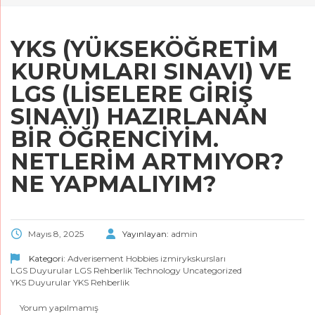
YKS (YÜKSEKÖĞRETİM
KURUMLARI SINAVI) VE
LGS (LİSELERE GİRİŞ
SINAVI) HAZIRLANAN
BİR ÖĞRENCİYİM.
NETLERİM ARTMIYOR?
NE YAPMALIYIM?
Mayıs 8, 2025
Yayınlayan:
admin
Kategori:
Adverisement
Hobbies
izmirykskursları
LGS Duyurular
LGS Rehberlik
Technology
Uncategorized
YKS Duyurular
YKS Rehberlik
Yorum yapılmamış