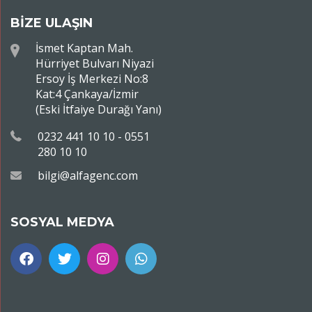
BİZE ULAŞIN
İsmet Kaptan Mah.
Hürriyet Bulvarı Niyazi
Ersoy İş Merkezi No:8
Kat:4 Çankaya/İzmir
(Eski İtfaiye Durağı Yanı)
0232 441 10 10 - 0551
280 10 10
bilgi@alfagenc.com
SOSYAL MEDYA