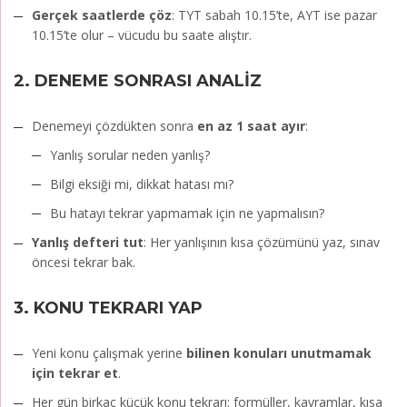
Gerçek saatlerde çöz
: TYT sabah 10.15’te, AYT ise pazar
10.15’te olur – vücudu bu saate alıştır.
2.
DENEME SONRASI ANALİZ
Denemeyi çözdükten sonra
en az 1 saat ayır
:
Yanlış sorular neden yanlış?
Bilgi eksiği mi, dikkat hatası mı?
Bu hatayı tekrar yapmamak için ne yapmalısın?
Yanlış defteri tut
: Her yanlışının kısa çözümünü yaz, sınav
öncesi tekrar bak.
3.
KONU TEKRARI YAP
Yeni konu çalışmak yerine
bilinen konuları unutmamak
için tekrar et
.
Her gün birkaç küçük konu tekrarı: formüller, kavramlar, kısa