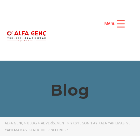
Menü
Blog
ALFA GENÇ
>
BLOG
>
ADVERISEMENT
>
YKS’YE SON 1 AY KALA YAPILMASI VE
YAPILMAMASI GEREKENLER NELERDİR?