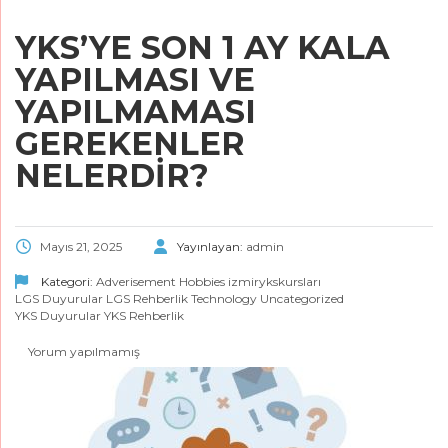
YKS’YE SON 1 AY KALA
YAPILMASI VE
YAPILMAMASI
GEREKENLER
NELERDİR?
Mayıs 21, 2025
Yayınlayan:
admin
Kategori:
Adverisement
Hobbies
izmirykskursları
LGS Duyurular
LGS Rehberlik
Technology
Uncategorized
YKS Duyurular
YKS Rehberlik
Yorum yapılmamış