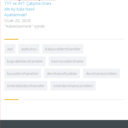
TYT ve AYT Çalışma Oranı
Altı Ay Kala Nasıl
Ayarlanmalı?
Ocak 20, 2026
"Adverisement" içinde
ayt
aytkursu
balçovadershaneler
bayraklıdershaneler
bornovadershane
bucadershaneleri
dershanefiyatları
dershaneücretleri
izmirdekidershaneler
izmirdershaneücretleri