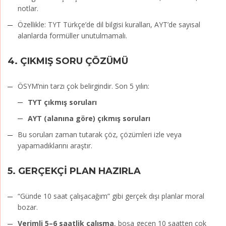
notlar.
Özellikle: TYT Türkçe’de dil bilgisi kuralları, AYT’de sayısal
alanlarda formüller unutulmamalı.
4.
ÇIKMIŞ SORU ÇÖZÜMÜ
ÖSYM’nin tarzı çok belirgindir. Son 5 yılın:
TYT çıkmış soruları
AYT (alanına göre) çıkmış soruları
Bu soruları zaman tutarak çöz, çözümleri izle veya
yapamadıklarını araştır.
5.
GERÇEKÇİ PLAN HAZIRLA
“Günde 10 saat çalışacağım” gibi gerçek dışı planlar moral
bozar.
Verimli 5–6 saatlik çalışma
, boşa geçen 10 saatten çok