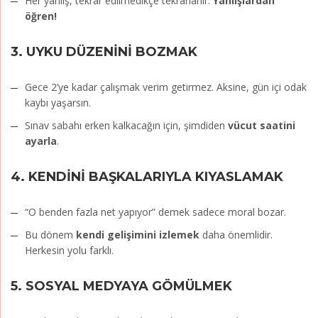
Her yanlış, tekrar edilmedikçe tekrarlanır.
Yanlışlardan
öğren!
3.
UYKU DÜZENİNİ BOZMAK
Gece 2’ye kadar çalışmak verim getirmez. Aksine, gün içi odak
kaybı yaşarsın.
Sınav sabahı erken kalkacağın için, şimdiden
vücut saatini
ayarla
.
4.
KENDİNİ BAŞKALARIYLA KIYASLAMAK
“O benden fazla net yapıyor” demek sadece moral bozar.
Bu dönem
kendi gelişimini izlemek
daha önemlidir.
Herkesin yolu farklı.
5.
SOSYAL MEDYAYA GÖMÜLMEK