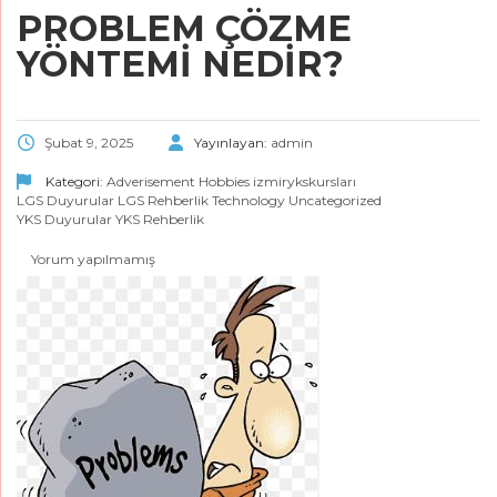
PROBLEM ÇÖZME
YÖNTEMİ NEDİR?
Şubat 9, 2025
Yayınlayan:
admin
Kategori:
Adverisement
Hobbies
izmirykskursları
LGS Duyurular
LGS Rehberlik
Technology
Uncategorized
YKS Duyurular
YKS Rehberlik
Yorum yapılmamış