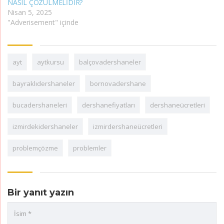
NASIL ÇÖZÜLMELİDİR?
Nisan 5, 2025
"Adverisement" içinde
ayt
aytkursu
balçovadershaneler
bayraklıdershaneler
bornovadershane
bucadershaneleri
dershanefiyatları
dershaneücretleri
izmirdekidershaneler
izmirdershaneücretleri
problemçözme
problemler
Bir yanıt yazın