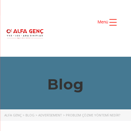
Menü
Blog
ALFA GENÇ
>
BLOG
>
ADVERISEMENT
>
PROBLEM ÇÖZME YÖNTEMİ NEDİR?