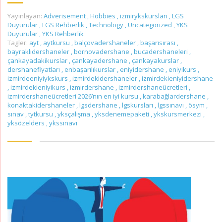
Yayınlayan:
Adverisement
,
Hobbies
,
izmirykskursları
,
LGS
Duyurular
,
LGS Rehberlik
,
Technology
,
Uncategorized
,
YKS
Duyurular
,
YKS Rehberlik
Tagler:
ayt
,
aytkursu
,
balçovadershaneler
,
başarısırası
,
bayraklıdershaneler
,
bornovadershane
,
bucadershaneleri
,
çankayadakikurslar
,
çankayadershane
,
çankayakurslar
,
dershanefiyatları
,
enbaşarılıkurslar
,
eniyidershane
,
eniyikurs
,
izmirdeeniyiykskurs
,
izmirdekidershaneler
,
izmirdekieniyidershane
,
izmirdekieniyikurs
,
izmirdershane
,
izmirdershaneücretleri
,
izmirdershaneücretleri 2026’nın en iyi kursu
,
karabağlardershane
,
konaktakidershaneler
,
lgsdershane
,
lgskursları
,
lgssınavı
,
ösym
,
sınav
,
tytkursu
,
yksçalışma
,
yksdenemepaketi
,
ykskursmerkezi
,
yksözelders
,
ykssınavı