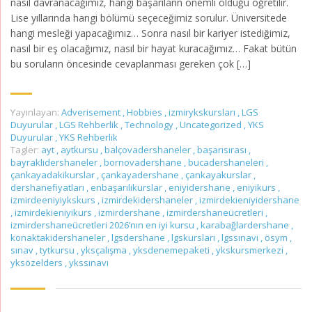
nasıl davranacağımız, hangi başarıların önemli olduğu öğretilir.
Lise yıllarında hangi bölümü seçeceğimiz sorulur. Üniversitede
hangi mesleği yapacağımız… Sonra nasıl bir kariyer istediğimiz,
nasıl bir eş olacağımız, nasıl bir hayat kuracağımız… Fakat bütün
bu soruların öncesinde cevaplanması gereken çok […]
Yayınlayan:
Adverisement
,
Hobbies
,
izmirykskursları
,
LGS
Duyurular
,
LGS Rehberlik
,
Technology
,
Uncategorized
,
YKS
Duyurular
,
YKS Rehberlik
Tagler:
ayt
,
aytkursu
,
balçovadershaneler
,
başarısırası
,
bayraklıdershaneler
,
bornovadershane
,
bucadershaneleri
,
çankayadakikurslar
,
çankayadershane
,
çankayakurslar
,
dershanefiyatları
,
enbaşarılıkurslar
,
eniyidershane
,
eniyikurs
,
izmirdeeniyiykskurs
,
izmirdekidershaneler
,
izmirdekieniyidershane
,
izmirdekieniyikurs
,
izmirdershane
,
izmirdershaneücretleri
,
izmirdershaneücretleri 2026’nın en iyi kursu
,
karabağlardershane
,
konaktakidershaneler
,
lgsdershane
,
lgskursları
,
lgssınavı
,
ösym
,
sınav
,
tytkursu
,
yksçalışma
,
yksdenemepaketi
,
ykskursmerkezi
,
yksözelders
,
ykssınavı