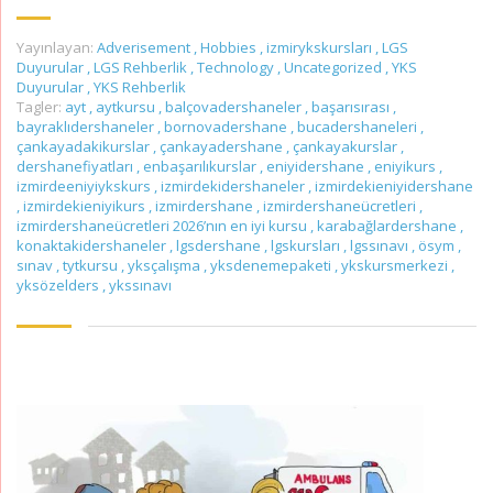
Yayınlayan:
Adverisement
,
Hobbies
,
izmirykskursları
,
LGS
Duyurular
,
LGS Rehberlik
,
Technology
,
Uncategorized
,
YKS
Duyurular
,
YKS Rehberlik
Tagler:
ayt
,
aytkursu
,
balçovadershaneler
,
başarısırası
,
bayraklıdershaneler
,
bornovadershane
,
bucadershaneleri
,
çankayadakikurslar
,
çankayadershane
,
çankayakurslar
,
dershanefiyatları
,
enbaşarılıkurslar
,
eniyidershane
,
eniyikurs
,
izmirdeeniyiykskurs
,
izmirdekidershaneler
,
izmirdekieniyidershane
,
izmirdekieniyikurs
,
izmirdershane
,
izmirdershaneücretleri
,
izmirdershaneücretleri 2026’nın en iyi kursu
,
karabağlardershane
,
konaktakidershaneler
,
lgsdershane
,
lgskursları
,
lgssınavı
,
ösym
,
sınav
,
tytkursu
,
yksçalışma
,
yksdenemepaketi
,
ykskursmerkezi
,
yksözelders
,
ykssınavı