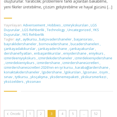
oluştururlar. Yaratıcılık; problemlere farklı açılardan bakabilme,
yeni fikirler üretebilme, çözüm geliştirebilme ve hayal gücünü […]
Yayınlayan:
Adverisement
,
Hobbies
,
izmirykskursları
,
LGS
Duyurular
,
LGS Rehberlik
,
Technology
,
Uncategorized
,
YKS
Duyurular
,
YKS Rehberlik
Tagler:
ayt
,
aytkursu
,
balçovadershaneler
,
başarısırası
,
bayraklıdershaneler
,
bornovadershane
,
bucadershaneleri
,
çankayadakikurslar
,
çankayadershane
,
çankayakurslar
,
dershanefiyatları
,
enbaşarılıkurslar
,
eniyidershane
,
eniyikurs
,
izmirdeeniyiykskurs
,
izmirdekidershaneler
,
izmirdekieniyidershane
,
izmirdekieniyikurs
,
izmirdershane
,
izmirdershaneücretleri
,
izmirdershaneücretleri 2026’nın en iyi kursu
,
karabağlardershane
,
konaktakidershaneler
,
lgsdershane
,
lgskursları
,
lgssınavı
,
ösym
,
sınav
,
tytkursu
,
yksçalışma
,
yksdenemepaketi
,
ykskursmerkezi
,
yksözelders
,
ykssınavı
Önceki
1
2
3
4
5
…
52