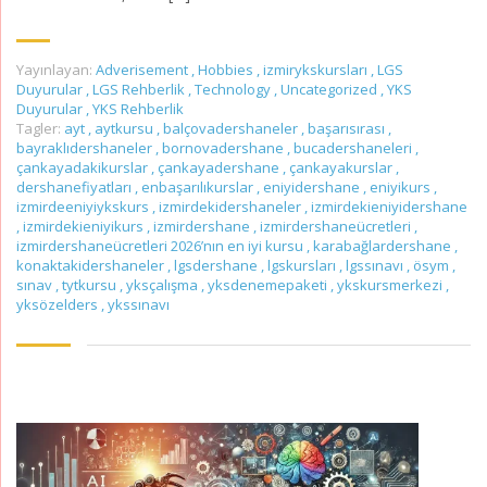
Yayınlayan:
Adverisement
,
Hobbies
,
izmirykskursları
,
LGS
Duyurular
,
LGS Rehberlik
,
Technology
,
Uncategorized
,
YKS
Duyurular
,
YKS Rehberlik
Tagler:
ayt
,
aytkursu
,
balçovadershaneler
,
başarısırası
,
bayraklıdershaneler
,
bornovadershane
,
bucadershaneleri
,
çankayadakikurslar
,
çankayadershane
,
çankayakurslar
,
dershanefiyatları
,
enbaşarılıkurslar
,
eniyidershane
,
eniyikurs
,
izmirdeeniyiykskurs
,
izmirdekidershaneler
,
izmirdekieniyidershane
,
izmirdekieniyikurs
,
izmirdershane
,
izmirdershaneücretleri
,
izmirdershaneücretleri 2026’nın en iyi kursu
,
karabağlardershane
,
konaktakidershaneler
,
lgsdershane
,
lgskursları
,
lgssınavı
,
ösym
,
sınav
,
tytkursu
,
yksçalışma
,
yksdenemepaketi
,
ykskursmerkezi
,
yksözelders
,
ykssınavı