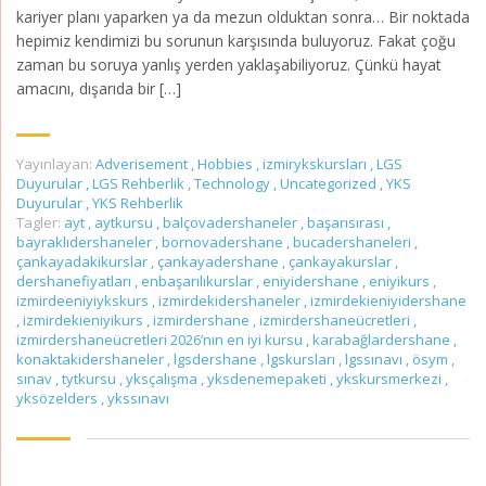
kariyer planı yaparken ya da mezun olduktan sonra… Bir noktada
hepimiz kendimizi bu sorunun karşısında buluyoruz. Fakat çoğu
zaman bu soruya yanlış yerden yaklaşabiliyoruz. Çünkü hayat
amacını, dışarıda bir […]
Yayınlayan:
Adverisement
,
Hobbies
,
izmirykskursları
,
LGS
Duyurular
,
LGS Rehberlik
,
Technology
,
Uncategorized
,
YKS
Duyurular
,
YKS Rehberlik
Tagler:
ayt
,
aytkursu
,
balçovadershaneler
,
başarısırası
,
bayraklıdershaneler
,
bornovadershane
,
bucadershaneleri
,
çankayadakikurslar
,
çankayadershane
,
çankayakurslar
,
dershanefiyatları
,
enbaşarılıkurslar
,
eniyidershane
,
eniyikurs
,
izmirdeeniyiykskurs
,
izmirdekidershaneler
,
izmirdekieniyidershane
,
izmirdekieniyikurs
,
izmirdershane
,
izmirdershaneücretleri
,
izmirdershaneücretleri 2026’nın en iyi kursu
,
karabağlardershane
,
konaktakidershaneler
,
lgsdershane
,
lgskursları
,
lgssınavı
,
ösym
,
sınav
,
tytkursu
,
yksçalışma
,
yksdenemepaketi
,
ykskursmerkezi
,
yksözelders
,
ykssınavı