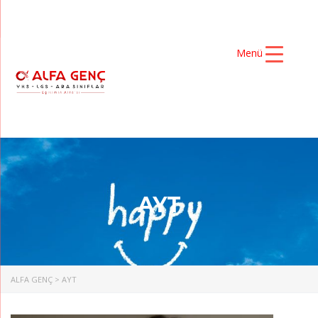
Menü
AYT
ALFA GENÇ
>
AYT