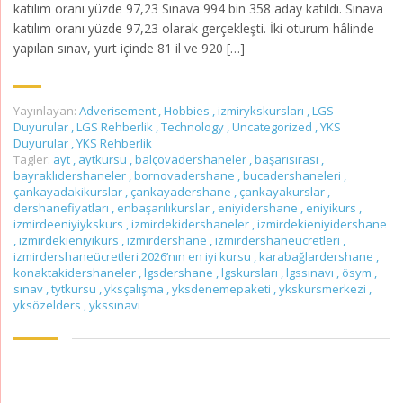
katılım oranı yüzde 97,23 Sınava 994 bin 358 aday katıldı. Sınava
katılım oranı yüzde 97,23 olarak gerçekleşti. İki oturum hâlinde
yapılan sınav, yurt içinde 81 il ve 920 […]
Yayınlayan:
Adverisement
,
Hobbies
,
izmirykskursları
,
LGS
Duyurular
,
LGS Rehberlik
,
Technology
,
Uncategorized
,
YKS
Duyurular
,
YKS Rehberlik
Tagler:
ayt
,
aytkursu
,
balçovadershaneler
,
başarısırası
,
bayraklıdershaneler
,
bornovadershane
,
bucadershaneleri
,
çankayadakikurslar
,
çankayadershane
,
çankayakurslar
,
dershanefiyatları
,
enbaşarılıkurslar
,
eniyidershane
,
eniyikurs
,
izmirdeeniyiykskurs
,
izmirdekidershaneler
,
izmirdekieniyidershane
,
izmirdekieniyikurs
,
izmirdershane
,
izmirdershaneücretleri
,
izmirdershaneücretleri 2026’nın en iyi kursu
,
karabağlardershane
,
konaktakidershaneler
,
lgsdershane
,
lgskursları
,
lgssınavı
,
ösym
,
sınav
,
tytkursu
,
yksçalışma
,
yksdenemepaketi
,
ykskursmerkezi
,
yksözelders
,
ykssınavı