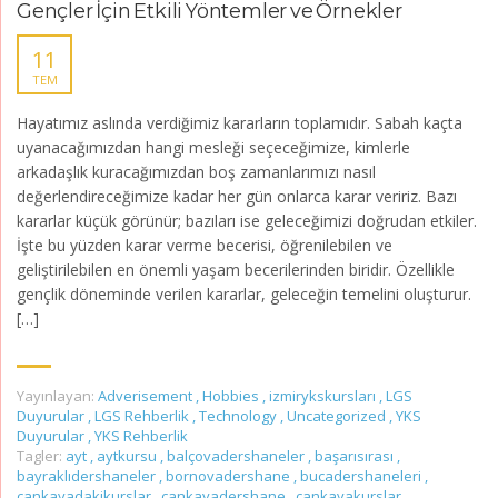
Gençler İçin Etkili Yöntemler ve Örnekler
11
TEM
Hayatımız aslında verdiğimiz kararların toplamıdır. Sabah kaçta
uyanacağımızdan hangi mesleği seçeceğimize, kimlerle
arkadaşlık kuracağımızdan boş zamanlarımızı nasıl
değerlendireceğimize kadar her gün onlarca karar veririz. Bazı
kararlar küçük görünür; bazıları ise geleceğimizi doğrudan etkiler.
İşte bu yüzden karar verme becerisi, öğrenilebilen ve
geliştirilebilen en önemli yaşam becerilerinden biridir. Özellikle
gençlik döneminde verilen kararlar, geleceğin temelini oluşturur.
[…]
Yayınlayan:
Adverisement
,
Hobbies
,
izmirykskursları
,
LGS
Duyurular
,
LGS Rehberlik
,
Technology
,
Uncategorized
,
YKS
Duyurular
,
YKS Rehberlik
Tagler:
ayt
,
aytkursu
,
balçovadershaneler
,
başarısırası
,
bayraklıdershaneler
,
bornovadershane
,
bucadershaneleri
,
çankayadakikurslar
,
çankayadershane
,
çankayakurslar
,