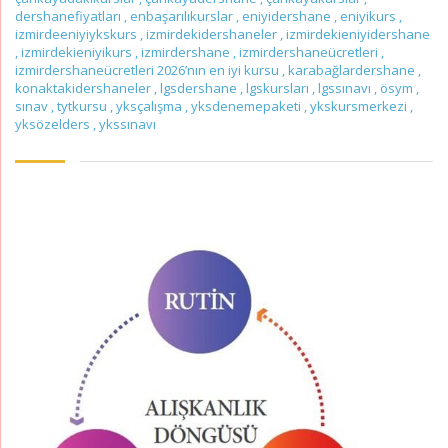
dershanefiyatları
,
enbaşarılıkurslar
,
eniyidershane
,
eniyikurs
,
izmirdeeniyiykskurs
,
izmirdekidershaneler
,
izmirdekieniyidershane
,
izmirdekieniyikurs
,
izmirdershane
,
izmirdershaneücretleri
,
izmirdershaneücretleri 2026’nın en iyi kursu
,
karabağlardershane
,
konaktakidershaneler
,
lgsdershane
,
lgskursları
,
lgssınavı
,
ösym
,
sınav
,
tytkursu
,
yksçalışma
,
yksdenemepaketi
,
ykskursmerkezi
,
yksözelders
,
ykssınavı