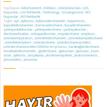
Yayınlayan:
Adverisement
,
Hobbies
,
izmirykskursları
,
LGS
Duyurular
,
LGS Rehberlik
,
Technology
,
Uncategorized
,
YKS
Duyurular
,
YKS Rehberlik
Tagler:
ayt
,
aytkursu
,
balçovadershaneler
,
başarısırası
,
bayraklıdershaneler
,
bornovadershane
,
bucadershaneleri
,
çankayadakikurslar
,
çankayadershane
,
çankayakurslar
,
dershanefiyatları
,
enbaşarılıkurslar
,
eniyidershane
,
eniyikurs
,
izmirdeeniyiykskurs
,
izmirdekidershaneler
,
izmirdekieniyidershane
,
izmirdekieniyikurs
,
izmirdershane
,
izmirdershaneücretleri
,
izmirdershaneücretleri 2026’nın en iyi kursu
,
karabağlardershane
,
konaktakidershaneler
,
lgsdershane
,
lgskursları
,
lgssınavı
,
ösym
,
sınav
,
tytkursu
,
yksçalışma
,
yksdenemepaketi
,
ykskursmerkezi
,
yksözelders
,
ykssınavı