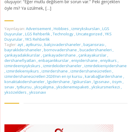
oluşuyor: “Eğer mutlu değilsem bir sorun var.” Peki gerçekten
öyle mi? Ya üzülmek, […]
Yayınlayan:
Adverisement
,
Hobbies
,
izmirykskursları
,
LGS
Duyurular
,
LGS Rehberlik
,
Technology
,
Uncategorized
,
YKS
Duyurular
,
YKS Rehberlik
Tagler:
ayt
,
aytkursu
,
balçovadershaneler
,
başarısırası
,
bayraklıdershaneler
,
bornovadershane
,
bucadershaneleri
,
çankayadakikurslar
,
çankayadershane
,
çankayakurslar
,
dershanefiyatları
,
enbaşarılıkurslar
,
eniyidershane
,
eniyikurs
,
izmirdeeniyiykskurs
,
izmirdekidershaneler
,
izmirdekieniyidershane
,
izmirdekieniyikurs
,
izmirdershane
,
izmirdershaneücretleri
,
izmirdershaneücretleri 2026’nın en iyi kursu
,
karabağlardershane
,
konaktakidershaneler
,
lgsdershane
,
lgskursları
,
lgssınavı
,
ösym
,
sınav
,
tytkursu
,
yksçalışma
,
yksdenemepaketi
,
ykskursmerkezi
,
yksözelders
,
ykssınavı