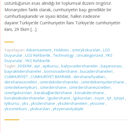
üstünlüğünün esas alındığı bir toplumsal düzeni öngörür.
Monarşiden farklı olarak, cumhuriyetin başı genellikle bir
cumhurbaşkanıdır ve siyasi iktidar, halkın iradesine
dayanır.Türkiye’de Cumhuriyetin İlanı Türkiye’de cumhuriyetin
ilanı, 29 Ekim […]
Yayınlayan:
Adverisement
,
Hobbies
,
izmirykskursları
,
LGS
Duyurular
,
LGS Rehberlik
,
Technology
,
Uncategorized
,
YKS
Duyurular
,
YKS Rehberlik
Tagler:
29 EKİM
,
ayt
,
aytkursu
,
balçovadershaneler
,
başarısırası
,
bayraklıdershaneler
,
bornovadershane
,
bucadershaneleri
,
CUMHURİYET
,
CUMHURİYET BAYRAMI
,
dershanefiyatları
,
dershaneücretleri
,
izmirdekidershaneler
,
izmirdekieniyidershane
,
izmirdekieniyikurs
,
izmirdershane
,
izmirdershaneücretleri
,
izmirlgskursları
,
karabağlardershane
,
konakdershane
,
konaktakidershaneler
,
lgsdershane
,
lgskursları
,
ösym
,
tyt
,
tytayt
,
tytkursu
,
yks
,
yksdershane
,
yksdershaneleri
,
yksizmir
,
yksizmirkurs
,
ykskursları
,
yksyenasılçalışılır