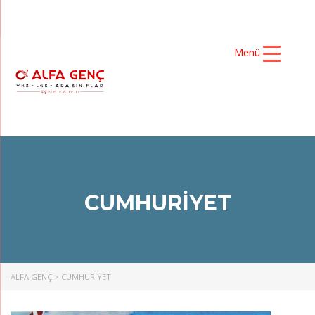
Menü
CUMHURİYET
ALFA GENÇ
>
CUMHURİYET