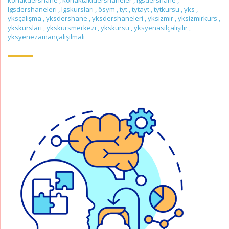
konakdershane
,
konaktakidershaneler
,
lgsdershane
,
lgsdershaneleri
,
lgskursları
,
ösym
,
tyt
,
tytayt
,
tytkursu
,
yks
,
yksçalışma
,
yksdershane
,
yksdershaneleri
,
yksizmir
,
yksizmirkurs
,
ykskursları
,
ykskursmerkezi
,
ykskursu
,
yksyenasılçalışılır
,
yksyenezamançalışılmalı