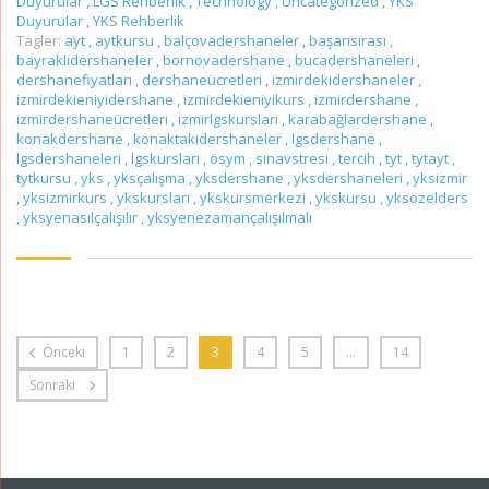
Duyurular
,
LGS Rehberlik
,
Technology
,
Uncategorized
,
YKS
Duyurular
,
YKS Rehberlik
Tagler:
ayt
,
aytkursu
,
balçovadershaneler
,
başarısırası
,
bayraklıdershaneler
,
bornovadershane
,
bucadershaneleri
,
dershanefiyatları
,
dershaneücretleri
,
izmirdekidershaneler
,
izmirdekieniyidershane
,
izmirdekieniyikurs
,
izmirdershane
,
izmirdershaneücretleri
,
izmirlgskursları
,
karabağlardershane
,
konakdershane
,
konaktakidershaneler
,
lgsdershane
,
lgsdershaneleri
,
lgskursları
,
ösym
,
sınavstresi
,
tercih
,
tyt
,
tytayt
,
tytkursu
,
yks
,
yksçalışma
,
yksdershane
,
yksdershaneleri
,
yksizmir
,
yksizmirkurs
,
ykskursları
,
ykskursmerkezi
,
ykskursu
,
yksözelders
,
yksyenasılçalışılır
,
yksyenezamançalışılmalı
Önceki
1
2
3
4
5
…
14
Sonraki