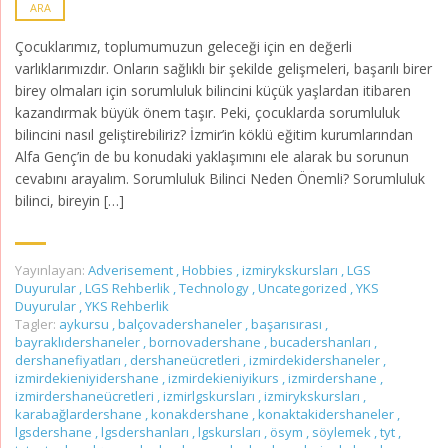
ARA
Çocuklarımız, toplumumuzun geleceği için en değerli
varlıklarımızdır. Onların sağlıklı bir şekilde gelişmeleri, başarılı birer
birey olmaları için sorumluluk bilincini küçük yaşlardan itibaren
kazandırmak büyük önem taşır. Peki, çocuklarda sorumluluk
bilincini nasıl geliştirebiliriz? İzmir’in köklü eğitim kurumlarından
Alfa Genç’in de bu konudaki yaklaşımını ele alarak bu sorunun
cevabını arayalım. Sorumluluk Bilinci Neden Önemli? Sorumluluk
bilinci, bireyin […]
Yayınlayan:
Adverisement
,
Hobbies
,
izmirykskursları
,
LGS
Duyurular
,
LGS Rehberlik
,
Technology
,
Uncategorized
,
YKS
Duyurular
,
YKS Rehberlik
Tagler:
aykursu
,
balçovadershaneler
,
başarısırası
,
bayraklıdershaneler
,
bornovadershane
,
bucadershanları
,
dershanefiyatları
,
dershaneücretleri
,
izmirdekidershaneler
,
izmirdekieniyidershane
,
izmirdekieniyikurs
,
izmirdershane
,
izmirdershaneücretleri
,
izmirlgskursları
,
izmirykskursları
,
karabağlardershane
,
konakdershane
,
konaktakidershaneler
,
lgsdershane
,
lgsdershanları
,
lgskursları
,
ösym
,
söylemek
,
tyt
,