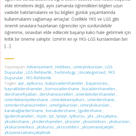
elde etmelerini değil, aynı zamanda öğrendikleri bilgileri uzun
vadede hatırlamalarını ve bu bilgileri günlük yaşamlarında
kullanmalarını sağlamayı amaçlar. Özellikle YKS ve LGS gibi
önemli sınavlara hazırlanan öğrenciler için sürdürülebilir
öğrenme, sınavdan elde edilecek başarıyı kalıcı hale getirmek için
kritik bir öneme sahiptir. İzmir’in en iyi YKS-LGS kurslarından biri
[…]
Yayınlayan:
Adverisement
,
Hobbies
,
izmirykskursları
,
LGS
Duyurular
,
LGS Rehberlik
,
Technology
,
Uncategorized
,
YKS
Duyurular
,
YKS Rehberlik
Tagler:
ayt
,
aytkursu
,
balçovadershaneler
,
başarısırası
,
bayraklıdershaneler
,
bornovadershane
,
bucadershaneleri
,
dershanefiyatları
,
dershaneücretleri
,
izmirdekidershaneler
,
izmirdekieniyidershane
,
izmirdekieniyikurs
,
izmirdershane
,
izmirdershaneücretleri
,
izmirlgskursları
,
izmirykskursları
,
karabağlardershane
,
konakdershane
,
lgsdershane
,
lgsdershaneleri
,
ösym
,
tyt
,
tytayt
,
tytkursu
,
yks
,
yksçalışma
,
yksdershane
,
yksdershaneleri
,
yksizmir
,
yksizmirkurs
,
ykskursları
,
ykskursmerkezi
,
ykskursu
,
yksözelders
,
yksyenasılçalışılır
,
yksyenezamançalışılmalı