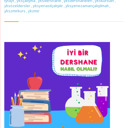
tytayt
,
yksçalışma
,
yksdershane
,
yksdershaneleri
,
ykskursları
,
yksözeldersler
,
yksyenasılçalışılır
,
yksyenezamançalışılmalı
,
ykszmirkurs
,
ykzmir