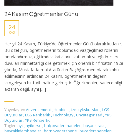
24 Kasım Öğretmenler Günü
24
KAS
Her yıl 24 Kasım, Türkiye’de Öğretmenler Günü olarak kutlanır.
Bu özel gün, öğretmenlerin toplumdaki vazgeçilmez rollerini
onurlandırmak, eğitimdeki katkılarını kutlamak ve eğitimcilere
duyulan minnettarlığı dile getirmek için önemli bir fırsattır. 1928
yılında, Mustafa Kemal Atatürk’ün Başöğretmen olarak kabul
edilmesinin ardından 24 Kasım, öğretmenlerin değerini
simgeleyen bir tarih haline gelmiştir. Öğretmenler, sadece bilgi
aktaran değil, aynı […]
Yayınlayan:
Adverisement
,
Hobbies
,
izmirykskursları
,
LGS
Duyurular
,
LGS Rehberlik
,
Technology
,
Uncategorized
,
YKS
Duyurular
,
YKS Rehberlik
Tagler:
ayt
,
aytkursu
,
balçovadershaneler
,
başarısırası
,
bayraklıdershaneler
,
bornovadershane
,
bucadershaneleri
,