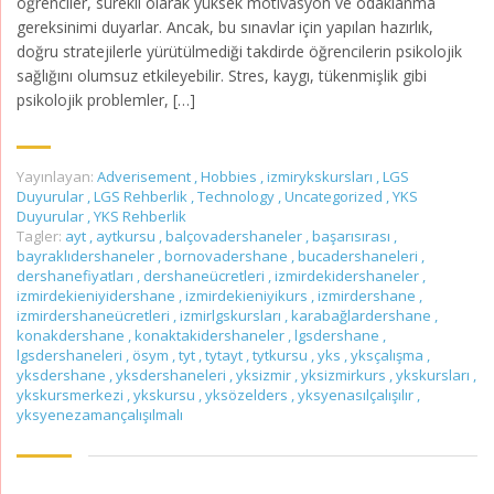
öğrenciler, sürekli olarak yüksek motivasyon ve odaklanma
gereksinimi duyarlar. Ancak, bu sınavlar için yapılan hazırlık,
doğru stratejilerle yürütülmediği takdirde öğrencilerin psikolojik
sağlığını olumsuz etkileyebilir. Stres, kaygı, tükenmişlik gibi
psikolojik problemler, […]
Yayınlayan:
Adverisement
,
Hobbies
,
izmirykskursları
,
LGS
Duyurular
,
LGS Rehberlik
,
Technology
,
Uncategorized
,
YKS
Duyurular
,
YKS Rehberlik
Tagler:
ayt
,
aytkursu
,
balçovadershaneler
,
başarısırası
,
bayraklıdershaneler
,
bornovadershane
,
bucadershaneleri
,
dershanefiyatları
,
dershaneücretleri
,
izmirdekidershaneler
,
izmirdekieniyidershane
,
izmirdekieniyikurs
,
izmirdershane
,
izmirdershaneücretleri
,
izmirlgskursları
,
karabağlardershane
,
konakdershane
,
konaktakidershaneler
,
lgsdershane
,
lgsdershaneleri
,
ösym
,
tyt
,
tytayt
,
tytkursu
,
yks
,
yksçalışma
,
yksdershane
,
yksdershaneleri
,
yksizmir
,
yksizmirkurs
,
ykskursları
,
ykskursmerkezi
,
ykskursu
,
yksözelders
,
yksyenasılçalışılır
,
yksyenezamançalışılmalı