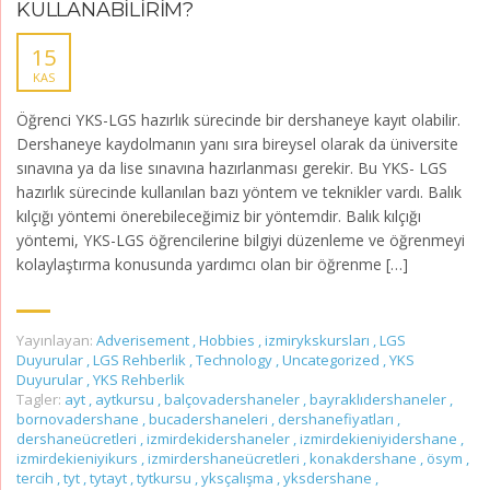
KULLANABİLİRİM?
15
KAS
Öğrenci YKS-LGS hazırlık sürecinde bir dershaneye kayıt olabilir.
Dershaneye kaydolmanın yanı sıra bireysel olarak da üniversite
sınavına ya da lise sınavına hazırlanması gerekir. Bu YKS- LGS
hazırlık sürecinde kullanılan bazı yöntem ve teknikler vardı. Balık
kılçığı yöntemi önerebileceğimiz bir yöntemdir. Balık kılçığı
yöntemi, YKS-LGS öğrencilerine bilgiyi düzenleme ve öğrenmeyi
kolaylaştırma konusunda yardımcı olan bir öğrenme […]
Yayınlayan:
Adverisement
,
Hobbies
,
izmirykskursları
,
LGS
Duyurular
,
LGS Rehberlik
,
Technology
,
Uncategorized
,
YKS
Duyurular
,
YKS Rehberlik
Tagler:
ayt
,
aytkursu
,
balçovadershaneler
,
bayraklıdershaneler
,
bornovadershane
,
bucadershaneleri
,
dershanefiyatları
,
dershaneücretleri
,
izmirdekidershaneler
,
izmirdekieniyidershane
,
izmirdekieniyikurs
,
izmirdershaneücretleri
,
konakdershane
,
ösym
,
tercih
,
tyt
,
tytayt
,
tytkursu
,
yksçalışma
,
yksdershane
,