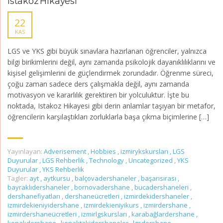
Istakoz Hikayesi
22
KAS
LGS ve YKS gibi büyük sınavlara hazırlanan öğrenciler, yalnızca
bilgi birikimlerini değil, aynı zamanda psikolojik dayanıklılıklarını ve
kişisel gelişimlerini de güçlendirmek zorundadır. Öğrenme süreci,
çoğu zaman sadece ders çalışmakla değil, aynı zamanda
motivasyon ve kararlılık gerektiren bir yolculuktur. İşte bu
noktada, Istakoz Hikayesi gibi derin anlamlar taşıyan bir metafor,
öğrencilerin karşılaştıkları zorluklarla başa çıkma biçimlerine […]
Yayınlayan:
Adverisement
,
Hobbies
,
izmirykskursları
,
LGS
Duyurular
,
LGS Rehberlik
,
Technology
,
Uncategorized
,
YKS
Duyurular
,
YKS Rehberlik
Tagler:
ayt
,
aytkursu
,
balçovadershaneler
,
başarısırası
,
bayraklıdershaneler
,
bornovadershane
,
bucadershaneleri
,
dershanefiyatları
,
dershaneücretleri
,
izmirdekidershaneler
,
izmirdekieniyidershane
,
izmirdekieniyikurs
,
izmirdershane
,
izmirdershaneücretleri
,
izmirlgskursları
,
karabağlardershane
,