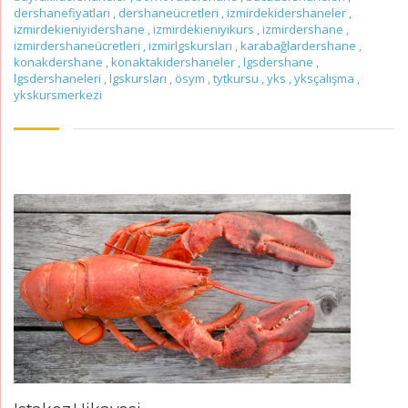
dershanefiyatları
,
dershaneücretleri
,
izmirdekidershaneler
,
izmirdekieniyidershane
,
izmirdekieniyikurs
,
izmirdershane
,
izmirdershaneücretleri
,
izmirlgskursları
,
karabağlardershane
,
konakdershane
,
konaktakidershaneler
,
lgsdershane
,
lgsdershaneleri
,
lgskursları
,
ösym
,
tytkursu
,
yks
,
yksçalışma
,
ykskursmerkezi