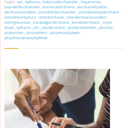
Tagler:
ayt
,
aytkursu
,
balçovadershaneler
,
başarısırası
,
bayraklıdershaneler
,
bornovadershane
,
dershanefiyatları
,
dershaneücretleri
,
izmirdekidershaneler
,
izmirdekieniyidershane
,
izmirdekieniyikurs
,
izmirdershane
,
izmirdershaneücretleri
,
izmirlgskursları
,
karabağlardershane
,
konakdershane
,
ösym
,
tytayt
,
tytkursu
,
yks
,
yksdershane
,
yksdershaneleri
,
yksizmir
,
ykskursları
,
yksözelders
,
yksyenasılçalışılır
,
yksyenezamançalışılmalı