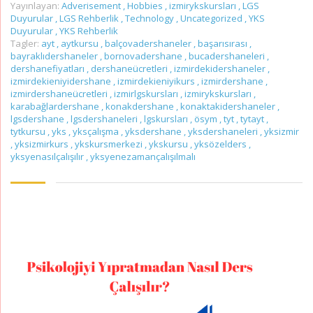
Yayınlayan:
Adverisement
,
Hobbies
,
izmirykskursları
,
LGS
Duyurular
,
LGS Rehberlik
,
Technology
,
Uncategorized
,
YKS
Duyurular
,
YKS Rehberlik
Tagler:
ayt
,
aytkursu
,
balçovadershaneler
,
başarısırası
,
bayraklıdershaneler
,
bornovadershane
,
bucadershaneleri
,
dershanefiyatları
,
dershaneücretleri
,
izmirdekidershaneler
,
izmirdekieniyidershane
,
izmirdekieniyikurs
,
izmirdershane
,
izmirdershaneücretleri
,
izmirlgskursları
,
izmirykskursları
,
karabağlardershane
,
konakdershane
,
konaktakidershaneler
,
lgsdershane
,
lgsdershaneleri
,
lgskursları
,
ösym
,
tyt
,
tytayt
,
tytkursu
,
yks
,
yksçalışma
,
yksdershane
,
yksdershaneleri
,
yksizmir
,
yksizmirkurs
,
ykskursmerkezi
,
ykskursu
,
yksözelders
,
yksyenasılçalışılır
,
yksyenezamançalışılmalı