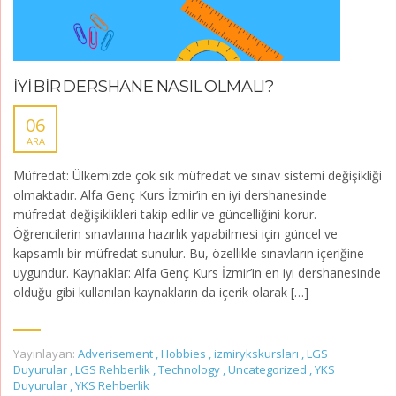
İYİ BİR DERSHANE NASIL OLMALI?
06
ARA
Müfredat: Ülkemizde çok sık müfredat ve sınav sistemi değişikliği
olmaktadır. Alfa Genç Kurs İzmir’in en iyi dershanesinde
müfredat değişiklikleri takip edilir ve güncelliğini korur.
Öğrencilerin sınavlarına hazırlık yapabilmesi için güncel ve
kapsamlı bir müfredat sunulur. Bu, özellikle sınavların içeriğine
uygundur. Kaynaklar: Alfa Genç Kurs İzmir’in en iyi dershanesinde
olduğu gibi kullanılan kaynakların da içerik olarak […]
Yayınlayan:
Adverisement
,
Hobbies
,
izmirykskursları
,
LGS
Duyurular
,
LGS Rehberlik
,
Technology
,
Uncategorized
,
YKS
Duyurular
,
YKS Rehberlik