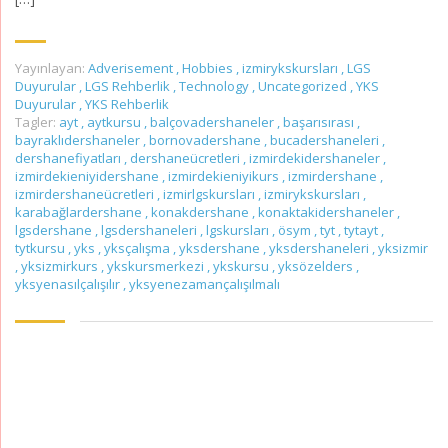
Yayınlayan:
Adverisement
,
Hobbies
,
izmirykskursları
,
LGS
Duyurular
,
LGS Rehberlik
,
Technology
,
Uncategorized
,
YKS
Duyurular
,
YKS Rehberlik
Tagler:
ayt
,
aytkursu
,
balçovadershaneler
,
başarısırası
,
bayraklıdershaneler
,
bornovadershane
,
bucadershaneleri
,
dershanefiyatları
,
dershaneücretleri
,
izmirdekidershaneler
,
izmirdekieniyidershane
,
izmirdekieniyikurs
,
izmirdershane
,
izmirdershaneücretleri
,
izmirlgskursları
,
izmirykskursları
,
karabağlardershane
,
konakdershane
,
konaktakidershaneler
,
lgsdershane
,
lgsdershaneleri
,
lgskursları
,
ösym
,
tyt
,
tytayt
,
tytkursu
,
yks
,
yksçalışma
,
yksdershane
,
yksdershaneleri
,
yksizmir
,
yksizmirkurs
,
ykskursmerkezi
,
ykskursu
,
yksözelders
,
yksyenasılçalışılır
,
yksyenezamançalışılmalı