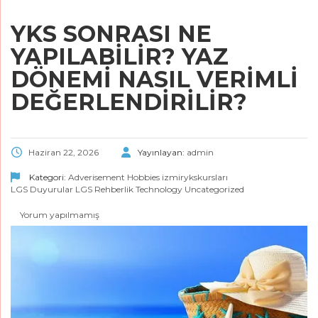
YKS SONRASI NE
YAPILABILIR? YAZ
DÖNEMI NASIL VERIMLI
DEĞERLENDIRILIR?
Haziran 22, 2026
Yayınlayan:
admin
Kategori:
Adverisement
Hobbies
izmirykskursları
LGS Duyurular
LGS Rehberlik
Technology
Uncategorized
Yorum yapılmamış