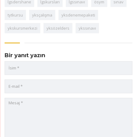
lgsdershane
lgskursları
lgssınavı
ösym
sınav
tytkursu
yksçalışma
yksdenemepaketi
ykskursmerkezi
yksözelders
ykssınavı
Bir yanıt yazın