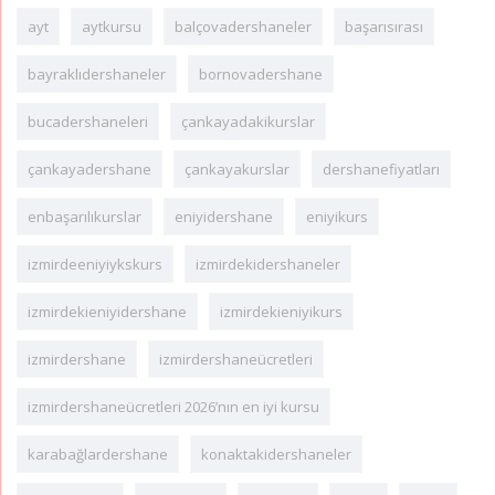
ayt
aytkursu
balçovadershaneler
başarısırası
bayraklıdershaneler
bornovadershane
bucadershaneleri
çankayadakikurslar
çankayadershane
çankayakurslar
dershanefiyatları
enbaşarılıkurslar
eniyidershane
eniyikurs
izmirdeeniyiykskurs
izmirdekidershaneler
izmirdekieniyidershane
izmirdekieniyikurs
izmirdershane
izmirdershaneücretleri
izmirdershaneücretleri 2026’nın en iyi kursu
karabağlardershane
konaktakidershaneler