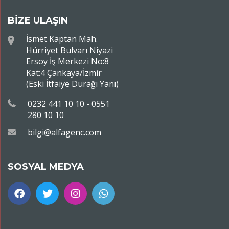
BİZE ULAŞIN
İsmet Kaptan Mah.
Hürriyet Bulvarı Niyazi
Ersoy İş Merkezi No:8
Kat:4 Çankaya/İzmir
(Eski İtfaiye Durağı Yanı)
0232 441 10 10 - 0551
280 10 10
bilgi@alfagenc.com
SOSYAL MEDYA