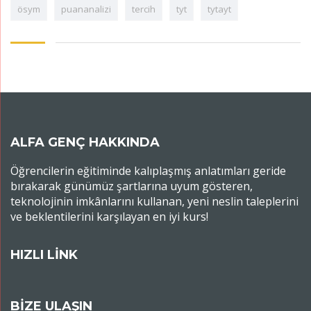
ösym
puananalizi
tercih
tyt
tytayt
ALFA GENÇ HAKKINDA
Öğrencilerin eğitiminde kalıplaşmış anlatımları geride
bırakarak günümüz şartlarına uyum gösteren,
teknolojinin imkânlarını kullanan, yeni neslin taleplerini
ve beklentilerini karşılayan en iyi kurs!
HIZLI LİNK
BİZE ULAŞIN