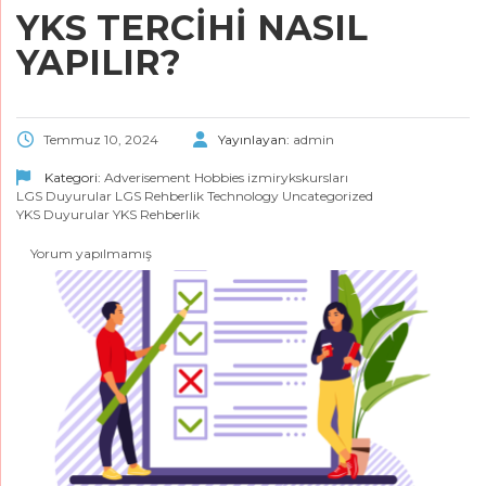
YKS TERCIHI NASIL
YAPILIR?
Temmuz 10, 2024
Yayınlayan:
admin
Kategori:
Adverisement
Hobbies
izmirykskursları
LGS Duyurular
LGS Rehberlik
Technology
Uncategorized
YKS Duyurular
YKS Rehberlik
Yorum yapılmamış