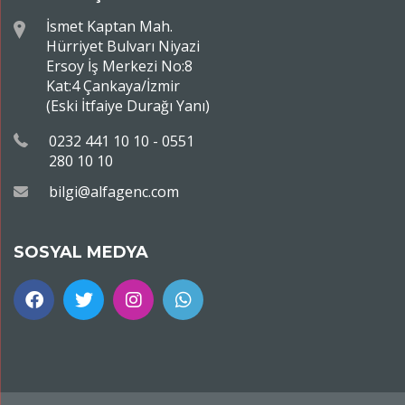
İsmet Kaptan Mah.
Hürriyet Bulvarı Niyazi
Ersoy İş Merkezi No:8
Kat:4 Çankaya/İzmir
(Eski İtfaiye Durağı Yanı)
0232 441 10 10 - 0551
280 10 10
bilgi@alfagenc.com
SOSYAL MEDYA