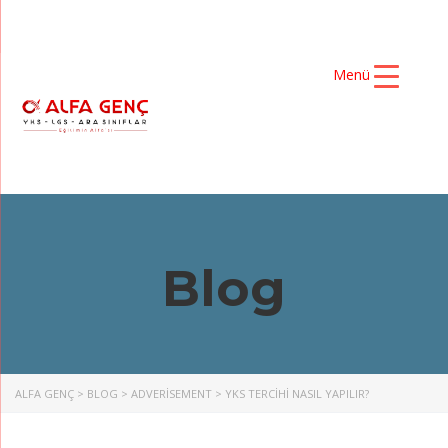
Menü
Blog
ALFA GENÇ
>
BLOG
>
ADVERISEMENT
>
YKS TERCIHI NASIL YAPILIR?