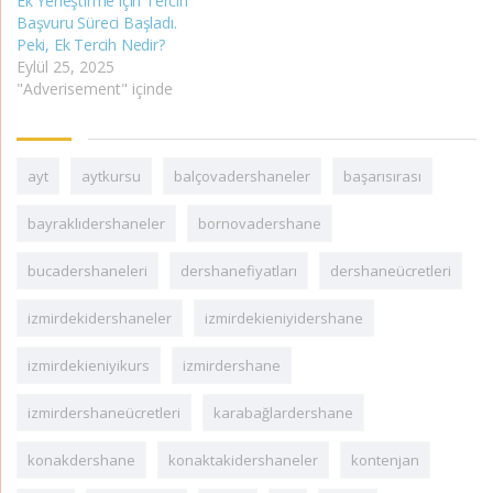
Ek Yerleştirme için Tercih
Başvuru Süreci Başladı.
Peki, Ek Tercih Nedir?
Eylül 25, 2025
"Adverisement" içinde
ayt
aytkursu
balçovadershaneler
başarısırası
bayraklıdershaneler
bornovadershane
bucadershaneleri
dershanefiyatları
dershaneücretleri
izmirdekidershaneler
izmirdekieniyidershane
izmirdekieniyikurs
izmirdershane
izmirdershaneücretleri
karabağlardershane
konakdershane
konaktakidershaneler
kontenjan