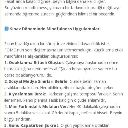
Fakat anda kalabildiğinde, beynin bilgiyi daha kalıcı işler.
Bu yüzden mindfulness, yalnızca bir farkındalık pratiği değil, aynı
zamanda öğrenme sürecini güçlendiren bilimsel bir beceridir.
Sınav Döneminde Mindfulness Uygulamaları
Sınav hazırlığı uzun bir süreçtir ve zihinsel dayanıklılık ister.
FOMO’nun seni dağıtmasına izin vermemek için, küçük ama etkili
mindfulness alışkanlıkları oluşturabilirsin:
1. Odaklanma Ritüeli Oluştur:
Çalışmaya başlamadan önce
bir dakikalığına derin nefes al. “Şu an buradayım ve sadece bu
derse odaklanıyorum.” de.
2. Sosyal Medya Sınırları Belirle:
Günde belirli zaman
aralıklarında kullan. Her bildirim, zihnini başka bir yöne çeker.
3. Kıyaslamayı Bırak:
Herkesin çalışma temposu farklıdır. Senin
ilerlemen, kendi planına sadık kaldığın ölçüde anlamlıdır.
4. Mini Farkındalık Molaları Ver:
Her 40 dakikalık çalışmadan
sonra 5 dakika sessiz kal. Gözlerini kapat, nefesini hisset. Beynin
bilgiyi sindirsin.
5. Günü Kapatırken Şükret:
O gün yaptıklarına odaklan.