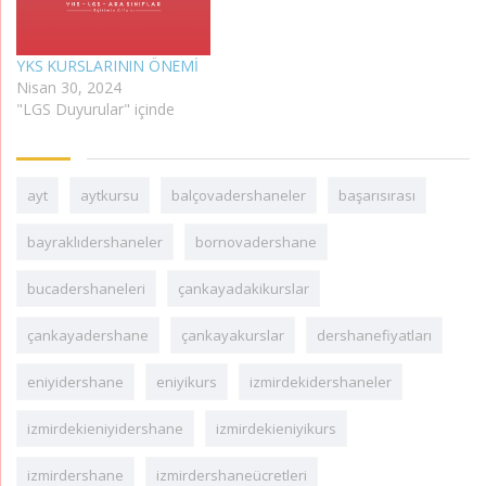
YKS KURSLARININ ÖNEMİ
Nisan 30, 2024
"LGS Duyurular" içinde
ayt
aytkursu
balçovadershaneler
başarısırası
bayraklıdershaneler
bornovadershane
bucadershaneleri
çankayadakikurslar
çankayadershane
çankayakurslar
dershanefiyatları
eniyidershane
eniyikurs
izmirdekidershaneler
izmirdekieniyidershane
izmirdekieniyikurs
izmirdershane
izmirdershaneücretleri