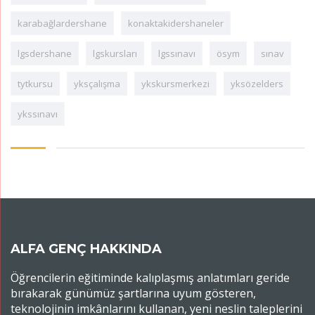
karabağlardershane
konaktakidershaneler
lgsdershane
lgskursları
lgssınavı
ösym
sınav
tytkursu
yksçalışma
ykskursmerkezi
yksözelders
ykssınavı
ALFA GENÇ HAKKINDA
Öğrencilerin eğitiminde kalıplaşmış anlatımları geride
bırakarak günümüz şartlarına uyum gösteren,
teknolojinin imkânlarını kullanan, yeni neslin taleplerini