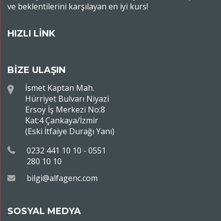
ve beklentilerini karşılayan en iyi kurs!
HIZLI LİNK
BİZE ULAŞIN
İsmet Kaptan Mah.
Hürriyet Bulvarı Niyazi
Ersoy İş Merkezi No:8
Kat:4 Çankaya/İzmir
(Eski İtfaiye Durağı Yanı)
0232 441 10 10 - 0551
280 10 10
bilgi@alfagenc.com
SOSYAL MEDYA