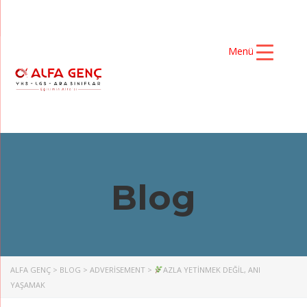
Menü
Blog
ALFA GENÇ
>
BLOG
>
ADVERISEMENT
>
AZLA YETINMEK DEĞIL, ANI
YAŞAMAK