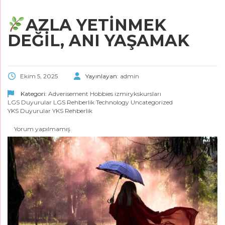
AZLA YETINMEK
DEĞIL, ANI YAŞAMAK
Ekim 5, 2025
Yayınlayan:
admin
Kategori:
Adverisement
Hobbies
izmirykskursları
LGS Duyurular
LGS Rehberlik
Technology
Uncategorized
YKS Duyurular
YKS Rehberlik
Yorum yapılmamış