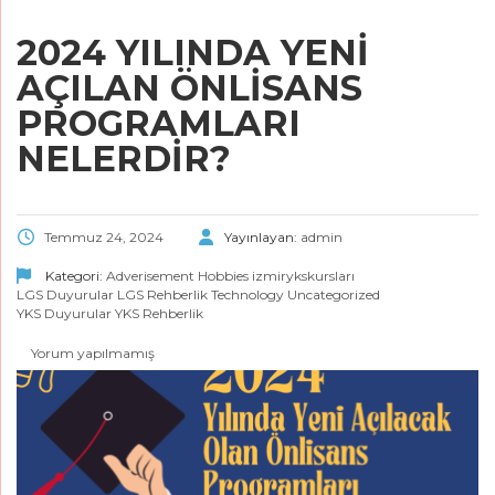
2024 YILINDA YENI
AÇILAN ÖNLISANS
PROGRAMLARI
NELERDIR?
Temmuz 24, 2024
Yayınlayan:
admin
Kategori:
Adverisement
Hobbies
izmirykskursları
LGS Duyurular
LGS Rehberlik
Technology
Uncategorized
YKS Duyurular
YKS Rehberlik
Yorum yapılmamış