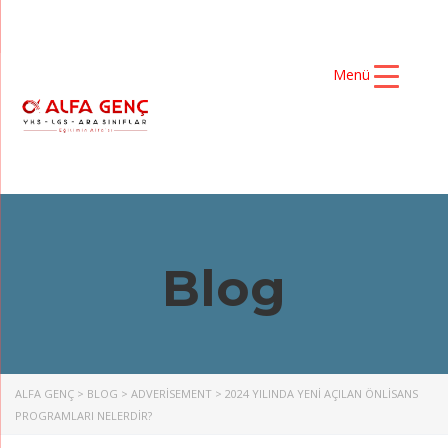
Menü
Blog
ALFA GENÇ
>
BLOG
>
ADVERISEMENT
>
2024 YILINDA YENI AÇILAN ÖNLISANS
PROGRAMLARI NELERDIR?