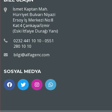
BİZE ULAŞIN
İsmet Kaptan Mah.
Hürriyet Bulvarı Niyazi
Ersoy İş Merkezi No:8
Kat:4 Çankaya/İzmir
(Eski İtfaiye Durağı Yanı)
0232 441 10 10 - 0551
280 10 10
bilgi@alfagenc.com
SOSYAL MEDYA