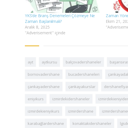
YKS’de Branş Denemeleri Çözmeye Ne
Zaman Yöne
Zaman Başlanılmalı?
Ekim 21, 20
Aralık 8, 2025
"Adveriseme
"Adverisement" içinde
ayt
aytkursu
balçovadershaneler
başarısıra
bornovadershane
bucadershaneleri
çankayadak
çankayadershane
çankayakurslar
dershanefiyat
eniyikurs
izmirdekidershaneler
izmirdekieniyid
izmirdekieniyikurs
izmirdershane
izmirdershaneü
karabağlardershane
konaktakidershaneler
lgsd