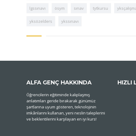
lgssınavı
ösym
sınav
tytkursu
yksçalışm
yksözelders
ykssınavı
ALFA GENÇ HAKKINDA
HIZLI 
Öğrencilerin eğitiminde kalıplaşmış
anlatımları geride bırakarak günümüz
şartlarına uyum gösteren, teknolojinin
imkânlarını kullanan, yeni neslin taleplerini
ve beklentilerini karşılayan en iyi kurs!