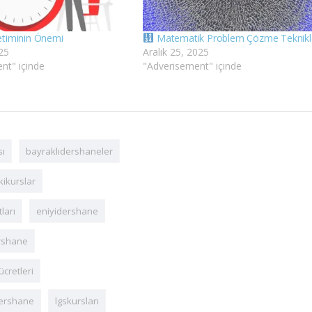
timinin Önemi
Matematik Problem Çözme Teknikl
25
Aralık 25, 2025
nt" içinde
"Adverisement" içinde
sı
bayraklıdershaneler
ikurslar
ları
eniyidershane
ershane
cretleri
ershane
lgskursları