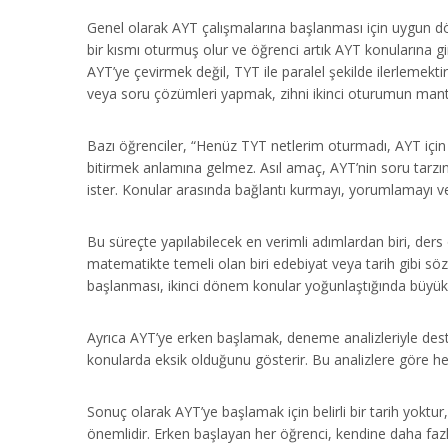
Genel olarak AYT çalışmalarına başlanması için uygun 
bir kısmı oturmuş olur ve öğrenci artık AYT konularına gi
AYT’ye çevirmek değil, TYT ile paralel şekilde ilerlemekti
veya soru çözümleri yapmak, zihni ikinci oturumun mantığı
Bazı öğrenciler, “Henüz TYT netlerim oturmadı, AYT içi
bitirmek anlamına gelmez. Asıl amaç, AYT’nin soru tarzı
ister. Konular arasında bağlantı kurmayı, yorumlamayı ve 
Bu süreçte yapılabilecek en verimli adımlardan biri, ders ö
matematikte temeli olan biri edebiyat veya tarih gibi söz
başlanması, ikinci dönem konular yoğunlaştığında büyük 
Ayrıca AYT’ye erken başlamak, deneme analizleriyle deste
konularda eksik olduğunu gösterir. Bu analizlere göre he
Sonuç olarak AYT’ye başlamak için belirli bir tarih yoktu
önemlidir. Erken başlayan her öğrenci, kendine daha fazl