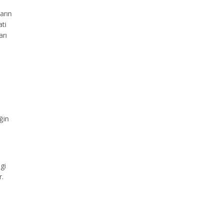
arın
ati
arı
ğin
gi
r.