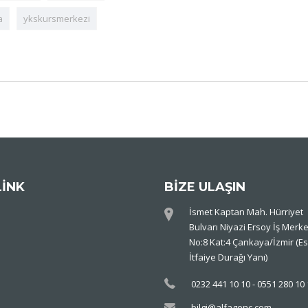
a
ykskursmerkezi
LİNK
BİZE ULAŞIN
İsmet Kaptan Mah. Hürriyet
Bulvarı Niyazi Ersoy İş Merke
No:8 Kat:4 Çankaya/İzmir (Es
İtfaiye Durağı Yanı)
0232 441 10 10 - 0551 280 10
bilgi@alfagenc.com