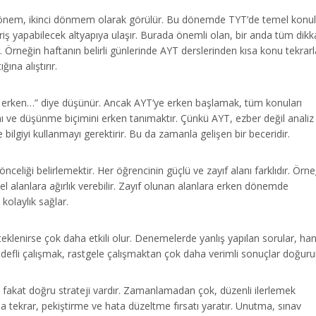
dönem, ikinci dönmem olarak görülür. Bu dönemde TYT’de temel konul
riş yapabilecek altyapıya ulaşır. Burada önemli olan, bir anda tüm dikk
r. Örneğin haftanın belirli günlerinde AYT derslerinden kısa konu tekrarl
na alıştırır.
n erken…” diye düşünür. Ancak AYT’ye erken başlamak, tüm konuları
nı ve düşünme biçimini erken tanımaktır. Çünkü AYT, ezber değil analiz
bilgiyi kullanmayı gerektirir. Bu da zamanla gelişen bir beceridir.
nceliği belirlemektir. Her öğrencinin güçlü ve zayıf alanı farklıdır. Örne
el alanlara ağırlık verebilir. Zayıf olunan alanlara erken dönemde
kolaylık sağlar.
klenirse çok daha etkili olur. Denemelerde yanlış yapılan sorular, han
defli çalışmak, rastgele çalışmaktan çok daha verimli sonuçlar doğuru
r, fakat doğru strateji vardır. Zamanlamadan çok, düzenli ilerlemek
a tekrar, pekiştirme ve hata düzeltme fırsatı yaratır. Unutma, sınav