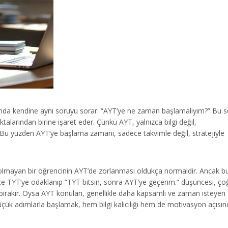
aşında kendine aynı soruyu sorar: “AYT’ye ne zaman başlamalıyım?” Bu 
ktalarından birine işaret eder. Çünkü AYT, yalnızca bilgi değil,
 Bu yüzden AYT’ye başlama zamanı, sadece takvimle değil, stratejiyle
olmayan bir öğrencinin AYT’de zorlanması oldukça normaldir. Ancak b
ce TYT’ye odaklanıp “TYT bitsin, sonra AYT’ye geçerim.” düşüncesi, ço
bırakır. Oysa AYT konuları, genellikle daha kapsamlı ve zaman isteyen
çük adımlarla başlamak, hem bilgi kalıcılığı hem de motivasyon açısı