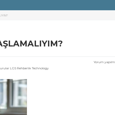
IYIM?
AŞLAMALIYIM?
Yorum yapıl
urular
LGS Rehberlik
Technology