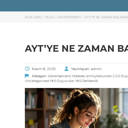
ALFA GENÇ
>
BLOG
>
ADVERISEMENT
>
AYT’YE NE ZAMAN BAŞLAMAL
AYT’YE NE ZAMAN B
Kasım 8, 2025
Yayınlayan:
admin
Kategori:
Adverisement
Hobbies
izmirykskursları
LGS Duy
Uncategorized
YKS Duyurular
YKS Rehberlik