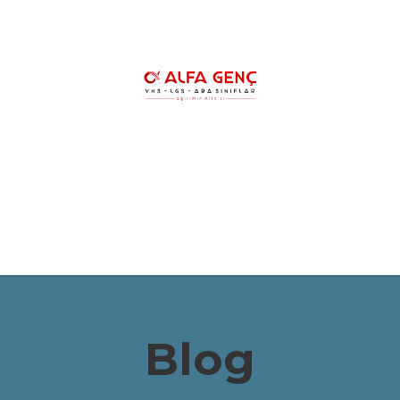
HAKKIMIZDA
YKS KURSLARIMIZ
YK
LGS ŞAMPİYONLARIMIZ
REHBERLİK
Blog