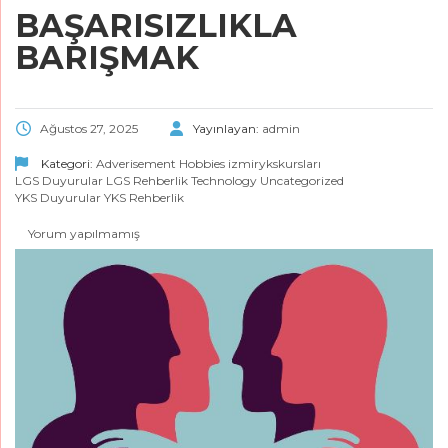
BAŞARISIZLIKLA
BARIŞMAK
Ağustos 27, 2025
Yayınlayan:
admin
Kategori:
Adverisement
Hobbies
izmirykskursları
LGS Duyurular
LGS Rehberlik
Technology
Uncategorized
YKS Duyurular
YKS Rehberlik
Yorum yapılmamış