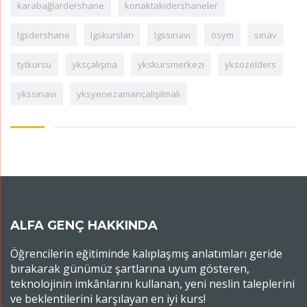
karabağlardershane
konaktakidershaneler
lgsdershane
lgskursları
lgssınavı
ösym
sınav
tytkursu
yksçalışma
ykskursmerkezi
yksözelders
ykssınavı
yksyenezamançalışılmalı
ALFA GENÇ HAKKINDA
Öğrencilerin eğitiminde kalıplaşmış anlatımları geride
bırakarak günümüz şartlarına uyum gösteren,
teknolojinin imkânlarını kullanan, yeni neslin taleplerini
ve beklentilerini karşılayan en iyi kurs!