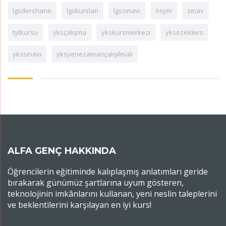
lgsdershane
lgskursları
lgssınavı
ösym
sınav
tytkursu
yksçalışma
ykskursmerkezi
yksözelders
ykssınavı
yksyenezamançalışılmalı
ALFA GENÇ HAKKINDA
Öğrencilerin eğitiminde kalıplaşmış anlatımları geride
bırakarak günümüz şartlarına uyum gösteren,
teknolojinin imkânlarını kullanan, yeni neslin taleplerini
ve beklentilerini karşılayan en iyi kurs!