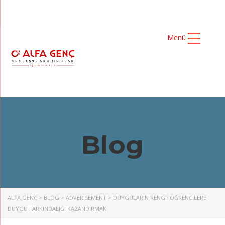
Menü
Blog
ALFA GENÇ
>
BLOG
>
ADVERISEMENT
>
DUYGULARIN RENGI: ÖĞRENCILERE
DUYGU FARKINDALIĞI KAZANDIRMAK