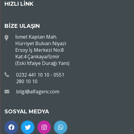
HIZLI LİNK
BİZE ULAŞIN
İsmet Kaptan Mah.
Hürriyet Bulvarı Niyazi
Ersoy İş Merkezi No:8
Kat:4 Çankaya/İzmir
(Eski İtfaiye Durağı Yanı)
0232 441 10 10 - 0551
280 10 10
bilgi@alfagenc.com
SOSYAL MEDYA