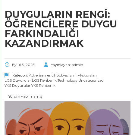
DUYGULARIN RENGI:
ÖĞRENCILERE DUYGU
FARKINDALIĞI
KAZANDIRMAK
Eylül 3, 2025
Yayınlayan:
admin
Kategori:
Adverisement
Hobbies
izmirykskursları
LGS Duyurular
LGS Rehberlik
Technology
Uncategorized
YKS Duyurular
YKS Rehberlik
Yorum yapılmamış