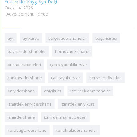
Yüzleri: Her Kaygı Aynı Değil
Ocak 14, 2026
"Adverisement" içinde
ayt
aytkursu
balçovadershaneler
başarısırası
bayraklıdershaneler
bornovadershane
bucadershaneleri
çankayadakikurslar
çankayadershane
çankayakurslar
dershanefiyatları
eniyidershane
eniyikurs
izmirdekidershaneler
izmirdekieniyidershane
izmirdekieniyikurs
izmirdershane
izmirdershaneücretleri
karabağlardershane
konaktakidershaneler