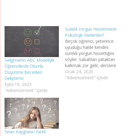
Sürekli Yorgun Hissetmenin
Psikolojik Nedenleri?
Birçok öğrenci, yeterince
uyuduğu halde kendini
sürekli yorgun hissettiğini
söyler. Sabahları yataktan
Seligman’ın ABC Modeliyle
kalkmak zor gelir, derslere
Öğrencilerde Olumlu
odaklanmak zorlaşır ve gün
Ocak 24, 2026
Düşünme Becerileri
içinde en ufak bir iş bile
"Adverisement" içinde
Geliştirme
büyük bir yük gibi
Eylül 19, 2025
hissedilebilir. Bu durum
"Adverisement" içinde
çoğu zaman yalnızca
fiziksel nedenlerle
açıklanamaz. Sürekli
yorgunluk hissinin
arkasında psikolojik
etkenler de önemli bir yer
Sınav Kaygısının Farklı
tutar.…