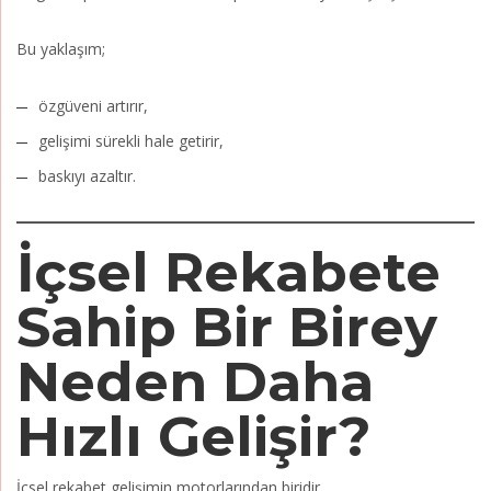
Bu yaklaşım;
özgüveni artırır,
gelişimi sürekli hale getirir,
baskıyı azaltır.
İçsel Rekabete
Sahip Bir Birey
Neden Daha
Hızlı Gelişir?
İçsel rekabet gelişimin motorlarından biridir.