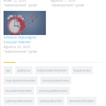
Aralık 12, 2025
Ağustos 1, 2025
"Adverisement" içinde
"Adverisement" içinde
Erteleme Alışkanlığının
Sonuçları Nelerdir?
Ağustos 23, 2025
"Adverisement" içinde
ayt
aytkursu
balçovadershaneler
başarısırası
bayraklıdershaneler
bornovadershane
bucadershaneleri
çankayadakikurslar
çankayadershane
çankayakurslar
dershanefiyatları