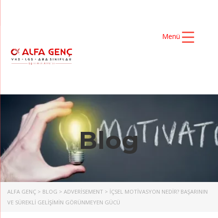
Menü
Blog
ALFA GENÇ
>
BLOG
>
ADVERISEMENT
>
İÇSEL MOTIVASYON NEDIR? BAŞARININ
VE SÜREKLI GELIŞIMIN GÖRÜNMEYEN GÜCÜ