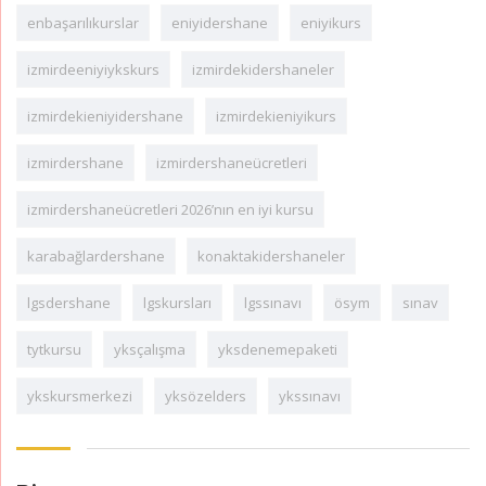
enbaşarılıkurslar
eniyidershane
eniyikurs
izmirdeeniyiykskurs
izmirdekidershaneler
izmirdekieniyidershane
izmirdekieniyikurs
izmirdershane
izmirdershaneücretleri
izmirdershaneücretleri 2026’nın en iyi kursu
karabağlardershane
konaktakidershaneler
lgsdershane
lgskursları
lgssınavı
ösym
sınav
tytkursu
yksçalışma
yksdenemepaketi
ykskursmerkezi
yksözelders
ykssınavı