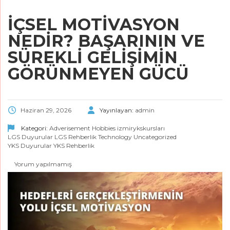
İÇSEL MOTIVASYON
NEDIR? BAŞARININ VE
SÜREKLI GELIŞIMIN
GÖRÜNMEYEN GÜCÜ
Haziran 29, 2026
Yayınlayan:
admin
Kategori:
Adverisement
Hobbies
izmirykskursları
LGS Duyurular
LGS Rehberlik
Technology
Uncategorized
YKS Duyurular
YKS Rehberlik
Yorum yapılmamış