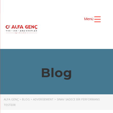
Menü
Blog
ALFA GENÇ
>
BLOG
>
ADVERISEMENT
>
SINAV SADECE BIR PERFORMANS
TESTIDIR