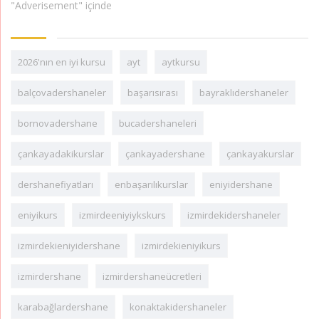
"Adverisement" içinde
2026'nın en iyi kursu
ayt
aytkursu
balçovadershaneler
başarısırası
bayraklıdershaneler
bornovadershane
bucadershaneleri
çankayadakikurslar
çankayadershane
çankayakurslar
dershanefiyatları
enbaşarılıkurslar
eniyidershane
eniyikurs
izmirdeeniyiykskurs
izmirdekidershaneler
izmirdekieniyidershane
izmirdekieniyikurs
izmirdershane
izmirdershaneücretleri
karabağlardershane
konaktakidershaneler