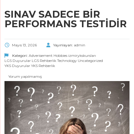
SINAV SADECE BIR
PERFORMANS TESTIDIR
Mayıs 13, 2026
Yayınlayan:
admin
Kategori:
Adverisement
Hobbies
izmirykskursları
LGS Duyurular
LGS Rehberlik
Technology
Uncategorized
YKS Duyurular
YKS Rehberlik
Yorum yapılmamış