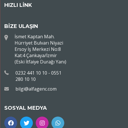
HIZLI LİNK
BİZE ULAŞIN
İsmet Kaptan Mah.
Hürriyet Bulvarı Niyazi
Ersoy İş Merkezi No:8
Kat:4 Çankaya/İzmir
(Eski İtfaiye Durağı Yanı)
0232 441 10 10 - 0551
280 10 10
bilgi@alfagenc.com
SOSYAL MEDYA