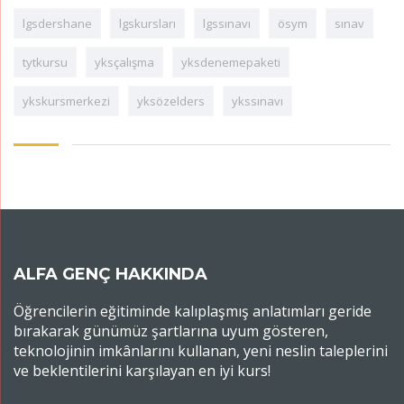
lgsdershane
lgskursları
lgssınavı
ösym
sınav
tytkursu
yksçalışma
yksdenemepaketi
ykskursmerkezi
yksözelders
ykssınavı
ALFA GENÇ HAKKINDA
Öğrencilerin eğitiminde kalıplaşmış anlatımları geride
bırakarak günümüz şartlarına uyum gösteren,
teknolojinin imkânlarını kullanan, yeni neslin taleplerini
ve beklentilerini karşılayan en iyi kurs!