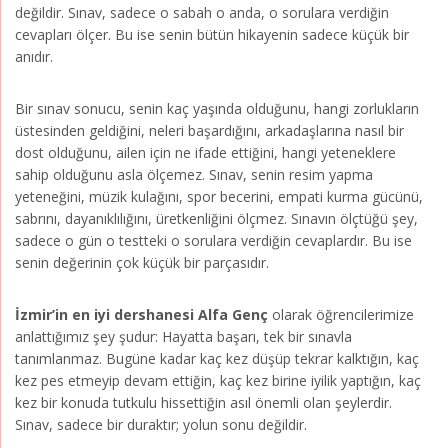
değildir. Sınav, sadece o sabah o anda, o sorulara verdiğin
cevapları ölçer. Bu ise senin bütün hikayenin sadece küçük bir
anıdır.
Bir sınav sonucu, senin kaç yaşında olduğunu, hangi zorlukların
üstesinden geldiğini, neleri başardığını, arkadaşlarına nasıl bir
dost olduğunu, ailen için ne ifade ettiğini, hangi yeteneklere
sahip olduğunu asla ölçemez. Sınav, senin resim yapma
yeteneğini, müzik kulağını, spor becerini, empati kurma gücünü,
sabrını, dayanıklılığını, üretkenliğini ölçmez. Sınavın ölçtüğü şey,
sadece o gün o testteki o sorulara verdiğin cevaplardır. Bu ise
senin değerinin çok küçük bir parçasıdır.
İzmir’in en iyi dershanesi Alfa Genç
olarak öğrencilerimize
anlattığımız şey şudur: Hayatta başarı, tek bir sınavla
tanımlanmaz. Bugüne kadar kaç kez düşüp tekrar kalktığın, kaç
kez pes etmeyip devam ettiğin, kaç kez birine iyilik yaptığın, kaç
kez bir konuda tutkulu hissettiğin asıl önemli olan şeylerdir.
Sınav, sadece bir duraktır; yolun sonu değildir.