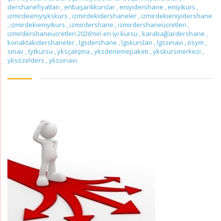
dershanefiyatları
,
enbaşarılıkurslar
,
eniyidershane
,
eniyikurs
,
izmirdeeniyiykskurs
,
izmirdekidershaneler
,
izmirdekieniyidershane
,
izmirdekieniyikurs
,
izmirdershane
,
izmirdershaneücretleri
,
izmirdershaneücretleri 2026’nın en iyi kursu
,
karabağlardershane
,
konaktakidershaneler
,
lgsdershane
,
lgskursları
,
lgssınavı
,
ösym
,
sınav
,
tytkursu
,
yksçalışma
,
yksdenemepaketi
,
ykskursmerkezi
,
yksözelders
,
ykssınavı