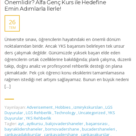
Önemlidir? Alfa Genç Kurs ile Hedefine
Emin Adımlarla İlerle!
26
TEM
Üniversite sınavı, öğrencilerin hayatındaki en önemli dönüm
noktalarından biridir. Ancak YKS başarısını belirleyen tek unsur
ders çalışmak değildir. Günümüzde yüksek başarı elde eden
öğrencilerin ortak özelliklerine bakıldığında; planlı çalışma, düzenli
takip, doğru analiz ve profesyonel rehberlik desteği ön plana
çıkmaktadır. Pek çok öğrenci konu eksiklerini tamamlamasına
rağmen istediği net artışını sağlayamaz. Bunun en büyük nedeni
[…]
Yayınlayan:
Adverisement
,
Hobbies
,
izmirykskursları
,
LGS
Duyurular
,
LGS Rehberlik
,
Technology
,
Uncategorized
,
YKS
Duyurular
,
YKS Rehberlik
Tagler:
ayt
,
aytkursu
,
balçovadershaneler
,
başarısırası
,
bayraklıdershaneler
,
bornovadershane
,
bucadershaneleri
,
çankayadakikurslar
,
çankayadershane
,
çankayakurslar
,