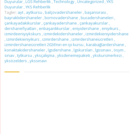
Duyurular
,
LGS Rehberlik
,
Technology
,
Uncategorized
,
YKS
Duyurular
,
YKS Rehberlik
Tagler:
ayt
,
aytkursu
,
balçovadershaneler
,
başarısırası
,
bayraklıdershaneler
,
bornovadershane
,
bucadershaneleri
,
çankayadakikurslar
,
çankayadershane
,
çankayakurslar
,
dershanefiyatları
,
enbaşarılıkurslar
,
eniyidershane
,
eniyikurs
,
izmirdeeniyiykskurs
,
izmirdekidershaneler
,
izmirdekieniyidershane
,
izmirdekieniyikurs
,
izmirdershane
,
izmirdershaneücretleri
,
izmirdershaneücretleri 2026’nın en iyi kursu
,
karabağlardershane
,
konaktakidershaneler
,
lgsdershane
,
lgskursları
,
lgssınavı
,
ösym
,
sınav
,
tytkursu
,
yksçalışma
,
yksdenemepaketi
,
ykskursmerkezi
,
yksözelders
,
ykssınavı