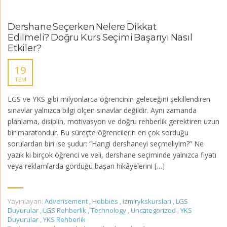
Dershane Seçerken Nelere Dikkat
Edilmeli? Doğru Kurs Seçimi Başarıyı Nasıl
Etkiler?
19
TEM
LGS ve YKS gibi milyonlarca öğrencinin geleceğini şekillendiren
sınavlar yalnızca bilgi ölçen sınavlar değildir. Aynı zamanda
planlama, disiplin, motivasyon ve doğru rehberlik gerektiren uzun
bir maratondur. Bu süreçte öğrencilerin en çok sorduğu
sorulardan biri ise şudur: “Hangi dershaneyi seçmeliyim?” Ne
yazık ki birçok öğrenci ve veli, dershane seçiminde yalnızca fiyatı
veya reklamlarda gördüğü başarı hikâyelerini […]
Yayınlayan:
Adverisement
,
Hobbies
,
izmirykskursları
,
LGS
Duyurular
,
LGS Rehberlik
,
Technology
,
Uncategorized
,
YKS
Duyurular
,
YKS Rehberlik