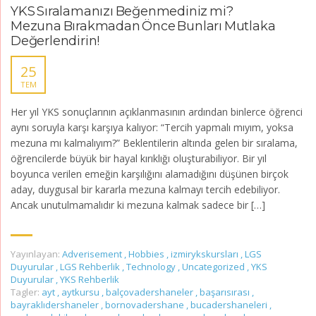
YKS Sıralamanızı Beğenmediniz mi?
Mezuna Bırakmadan Önce Bunları Mutlaka
Değerlendirin!
25
TEM
Her yıl YKS sonuçlarının açıklanmasının ardından binlerce öğrenci
aynı soruyla karşı karşıya kalıyor: “Tercih yapmalı mıyım, yoksa
mezuna mı kalmalıyım?” Beklentilerin altında gelen bir sıralama,
öğrencilerde büyük bir hayal kırıklığı oluşturabiliyor. Bir yıl
boyunca verilen emeğin karşılığını alamadığını düşünen birçok
aday, duygusal bir kararla mezuna kalmayı tercih edebiliyor.
Ancak unutulmamalıdır ki mezuna kalmak sadece bir […]
Yayınlayan:
Adverisement
,
Hobbies
,
izmirykskursları
,
LGS
Duyurular
,
LGS Rehberlik
,
Technology
,
Uncategorized
,
YKS
Duyurular
,
YKS Rehberlik
Tagler:
ayt
,
aytkursu
,
balçovadershaneler
,
başarısırası
,
bayraklıdershaneler
,
bornovadershane
,
bucadershaneleri
,