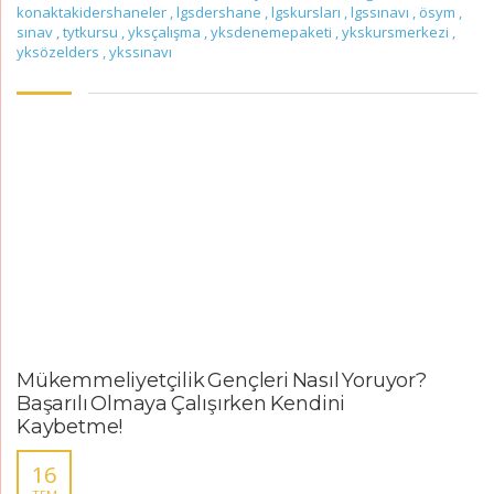
konaktakidershaneler
,
lgsdershane
,
lgskursları
,
lgssınavı
,
ösym
,
sınav
,
tytkursu
,
yksçalışma
,
yksdenemepaketi
,
ykskursmerkezi
,
yksözelders
,
ykssınavı
Mükemmeliyetçilik Gençleri Nasıl Yoruyor?
Başarılı Olmaya Çalışırken Kendini
Kaybetme!
16