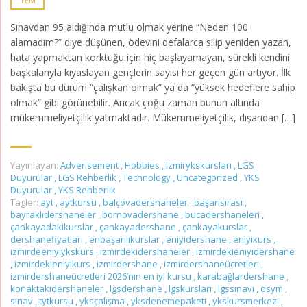
TEM
Sınavdan 95 aldığında mutlu olmak yerine “Neden 100
alamadım?” diye düşünen, ödevini defalarca silip yeniden yazan,
hata yapmaktan korktuğu için hiç başlayamayan, sürekli kendini
başkalarıyla kıyaslayan gençlerin sayısı her geçen gün artıyor. İlk
bakışta bu durum “çalışkan olmak” ya da “yüksek hedeflere sahip
olmak” gibi görünebilir. Ancak çoğu zaman bunun altında
mükemmeliyetçilik yatmaktadır. Mükemmeliyetçilik, dışarıdan […]
Yayınlayan:
Adverisement
,
Hobbies
,
izmirykskursları
,
LGS
Duyurular
,
LGS Rehberlik
,
Technology
,
Uncategorized
,
YKS
Duyurular
,
YKS Rehberlik
Tagler:
ayt
,
aytkursu
,
balçovadershaneler
,
başarısırası
,
bayraklıdershaneler
,
bornovadershane
,
bucadershaneleri
,
çankayadakikurslar
,
çankayadershane
,
çankayakurslar
,
dershanefiyatları
,
enbaşarılıkurslar
,
eniyidershane
,
eniyikurs
,
izmirdeeniyiykskurs
,
izmirdekidershaneler
,
izmirdekieniyidershane
,
izmirdekieniyikurs
,
izmirdershane
,
izmirdershaneücretleri
,
izmirdershaneücretleri 2026’nın en iyi kursu
,
karabağlardershane
,
konaktakidershaneler
,
lgsdershane
,
lgskursları
,
lgssınavı
,
ösym
,
sınav
,
tytkursu
,
yksçalışma
,
yksdenemepaketi
,
ykskursmerkezi
,