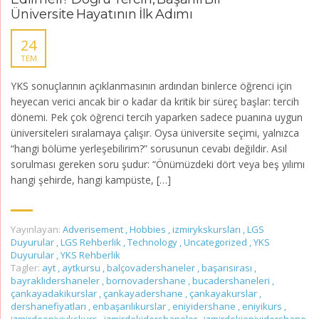
Üniversite Hayatının İlk Adımı
24
TEM
YKS sonuçlarının açıklanmasının ardından binlerce öğrenci için
heyecan verici ancak bir o kadar da kritik bir süreç başlar: tercih
dönemi. Pek çok öğrenci tercih yaparken sadece puanına uygun
üniversiteleri sıralamaya çalışır. Oysa üniversite seçimi, yalnızca
“hangi bölüme yerleşebilirim?” sorusunun cevabı değildir. Asıl
sorulması gereken soru şudur: “Önümüzdeki dört veya beş yılımı
hangi şehirde, hangi kampüste, […]
Yayınlayan:
Adverisement
,
Hobbies
,
izmirykskursları
,
LGS
Duyurular
,
LGS Rehberlik
,
Technology
,
Uncategorized
,
YKS
Duyurular
,
YKS Rehberlik
Tagler:
ayt
,
aytkursu
,
balçovadershaneler
,
başarısırası
,
bayraklıdershaneler
,
bornovadershane
,
bucadershaneleri
,
çankayadakikurslar
,
çankayadershane
,
çankayakurslar
,
dershanefiyatları
,
enbaşarılıkurslar
,
eniyidershane
,
eniyikurs
,
izmirdeeniyiykskurs
,
izmirdekidershaneler
,
izmirdekieniyidershane