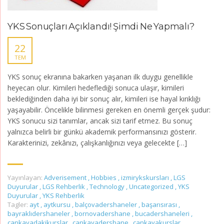
YKS Sonuçları Açıklandı! Şimdi Ne Yapmalı?
22
TEM
YKS sonuç ekranına bakarken yaşanan ilk duygu genellikle
heyecan olur. Kimileri hedeflediği sonuca ulaşır, kimileri
beklediğinden daha iyi bir sonuç alır, kimileri ise hayal kırıklığı
yaşayabilir. Öncelikle bilinmesi gereken en önemli gerçek şudur:
YKS sonucu sizi tanımlar, ancak sizi tarif etmez. Bu sonuç
yalnızca belirli bir günkü akademik performansınızı gösterir.
Karakterinizi, zekânızı, çalışkanlığınızı veya gelecekte […]
Yayınlayan:
Adverisement
,
Hobbies
,
izmirykskursları
,
LGS
Duyurular
,
LGS Rehberlik
,
Technology
,
Uncategorized
,
YKS
Duyurular
,
YKS Rehberlik
Tagler:
ayt
,
aytkursu
,
balçovadershaneler
,
başarısırası
,
bayraklıdershaneler
,
bornovadershane
,
bucadershaneleri
,
çankayadakikurslar
,
çankayadershane
,
çankayakurslar
,