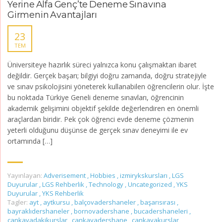
Yerine Alfa Genç’te Deneme Sınavına
Girmenin Avantajları
23
TEM
Üniversiteye hazırlık süreci yalnızca konu çalışmaktan ibaret
değildir. Gerçek başarı; bilgiyi doğru zamanda, doğru stratejiyle
ve sınav psikolojisini yöneterek kullanabilen öğrencilerin olur. İşte
bu noktada Türkiye Geneli deneme sınavları, öğrencinin
akademik gelişimini objektif şekilde değerlendiren en önemli
araçlardan biridir. Pek çok öğrenci evde deneme çözmenin
yeterli olduğunu düşünse de gerçek sınav deneyimi ile ev
ortamında […]
Yayınlayan:
Adverisement
,
Hobbies
,
izmirykskursları
,
LGS
Duyurular
,
LGS Rehberlik
,
Technology
,
Uncategorized
,
YKS
Duyurular
,
YKS Rehberlik
Tagler:
ayt
,
aytkursu
,
balçovadershaneler
,
başarısırası
,
bayraklıdershaneler
,
bornovadershane
,
bucadershaneleri
,
çankayadakikurslar
,
çankayadershane
,
çankayakurslar
,