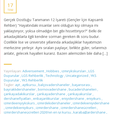
17
TEM
Gerçek Dostluğu Tanımanın 12 İşareti (Gençler İçin Kapsamlı
Rehber) “Hayatındaki insanlar seni olduğun kişi olmaya mı
yaklaştırıyor, yoksa olmadığın biri gibi hissettiriyor?” Belki de
arkadaşlıklarla ilgili kendine sorman gereken ilk soru budur.
Özellikle lise ve üniversite yıllarında arkadaşlıklar hayatımızın
merkezine yerleşir. Aynı sıraları paylaşır, birlikte güler, sırlarımızı
anlatır, gelecek hayalleri kurarız. Bazen ailemizden bile daha […]
Yayınlayan:
Adverisement
,
Hobbies
,
izmirykskursları
,
LGS
Duyurular
,
LGS Rehberlik
,
Technology
,
Uncategorized
,
YKS
Duyurular
,
YKS Rehberlik
Tagler:
ayt
,
aytkursu
,
balçovadershaneler
,
başarısırası
,
bayraklıdershaneler
,
bornovadershane
,
bucadershaneleri
,
çankayadakikurslar
,
çankayadershane
,
çankayakurslar
,
dershanefiyatları
,
enbaşarılıkurslar
,
eniyidershane
,
eniyikurs
,
izmirdeeniyiykskurs
,
izmirdekidershaneler
,
izmirdekieniyidershane
,
izmirdekieniyikurs
,
izmirdershane
,
izmirdershaneücretleri
,
izmirdershaneücretleri 2026’nın en iyi kursu
,
karabağlardershane
,