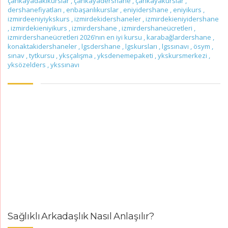
çankayadakikurslar
,
çankayadershane
,
çankayakurslar
,
dershanefiyatları
,
enbaşarılıkurslar
,
eniyidershane
,
eniyikurs
,
izmirdeeniyiykskurs
,
izmirdekidershaneler
,
izmirdekieniyidershane
,
izmirdekieniyikurs
,
izmirdershane
,
izmirdershaneücretleri
,
izmirdershaneücretleri 2026’nın en iyi kursu
,
karabağlardershane
,
konaktakidershaneler
,
lgsdershane
,
lgskursları
,
lgssınavı
,
ösym
,
sınav
,
tytkursu
,
yksçalışma
,
yksdenemepaketi
,
ykskursmerkezi
,
yksözelders
,
ykssınavı
Sağlıklı Arkadaşlık Nasıl Anlaşılır?