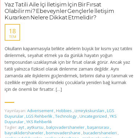
Yaz Tatili Aile İçi İletişim İçin Bir Fırsat
Olabilir mi? Ebeveynler Gençlerle İletişim
Kurarken Nelere Dikkat Etmelidir?
18
TEM
Okulların kapanmasıyla birlikte ailelerin büyük bir kısmı yaz tatilini
dinlenmek, seyahat etmek ya da günlük hayatın yoğun
temposundan uzaklaşmak için bir fırsat olarak görür. Ancak yaz
tatili yalnızca fiziksel olarak dinlenme zamanı değildir. Aynı
zamanda aile ilişkilerini güçlendirmek, birbirini daha iyi tanımak ve
özellikle ergenlik dönemindeki çocuklarla yeniden bağ kurmak
için de önemli bir fırsattır. […]
Yayınlayan:
Adverisement
,
Hobbies
,
izmirykskursları
,
LGS
Duyurular
,
LGS Rehberlik
,
Technology
,
Uncategorized
,
YKS
Duyurular
,
YKS Rehberlik
Tagler:
ayt
,
aytkursu
,
balçovadershaneler
,
başarısırası
,
bayraklıdershaneler
,
bornovadershane
,
bucadershaneleri
,