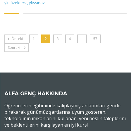
yksözelders
,
ykssınavı
Önceki
1
2
3
4
…
57
Sonraki
ALFA GENÇ HAKKINDA
Öğrencilerin eğitiminde kalıplaşmış anlatımları geride
bırakarak günümüz şartlarına uyum gösteren,
teknolojinin imkânlarını kullanan, yeni neslin taleplerini
ve beklentilerini karşılayan en iyi kurs!