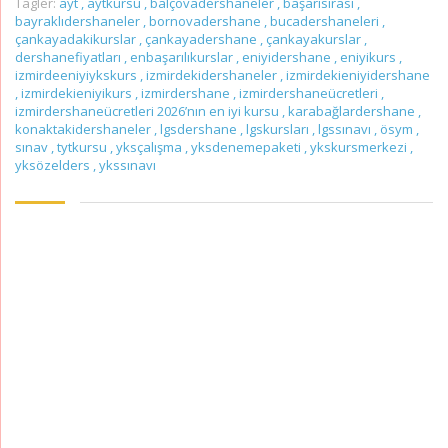
Tagler:
ayt
,
aytkursu
,
balçovadershaneler
,
başarısırası
,
bayraklıdershaneler
,
bornovadershane
,
bucadershaneleri
,
çankayadakikurslar
,
çankayadershane
,
çankayakurslar
,
dershanefiyatları
,
enbaşarılıkurslar
,
eniyidershane
,
eniyikurs
,
izmirdeeniyiykskurs
,
izmirdekidershaneler
,
izmirdekieniyidershane
,
izmirdekieniyikurs
,
izmirdershane
,
izmirdershaneücretleri
,
izmirdershaneücretleri 2026’nın en iyi kursu
,
karabağlardershane
,
konaktakidershaneler
,
lgsdershane
,
lgskursları
,
lgssınavı
,
ösym
,
sınav
,
tytkursu
,
yksçalışma
,
yksdenemepaketi
,
ykskursmerkezi
,
yksözelders
,
ykssınavı