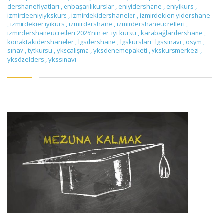
dershanefiyatları
,
enbaşarılıkurslar
,
eniyidershane
,
eniyikurs
,
izmirdeeniyiykskurs
,
izmirdekidershaneler
,
izmirdekieniyidershane
,
izmirdekieniyikurs
,
izmirdershane
,
izmirdershaneücretleri
,
izmirdershaneücretleri 2026’nın en iyi kursu
,
karabağlardershane
,
konaktakidershaneler
,
lgsdershane
,
lgskursları
,
lgssınavı
,
ösym
,
sınav
,
tytkursu
,
yksçalışma
,
yksdenemepaketi
,
ykskursmerkezi
,
yksözelders
,
ykssınavı