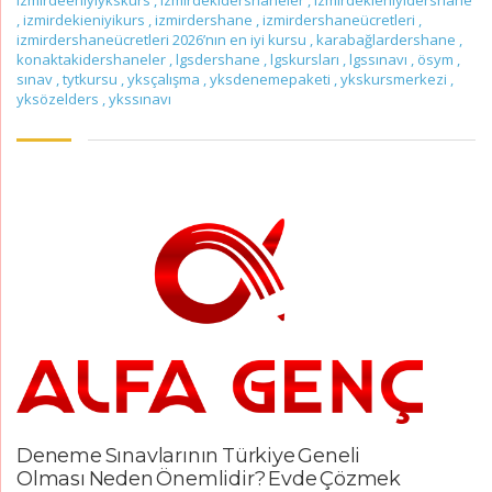
,
izmirdekieniyikurs
,
izmirdershane
,
izmirdershaneücretleri
,
izmirdershaneücretleri 2026’nın en iyi kursu
,
karabağlardershane
,
konaktakidershaneler
,
lgsdershane
,
lgskursları
,
lgssınavı
,
ösym
,
sınav
,
tytkursu
,
yksçalışma
,
yksdenemepaketi
,
ykskursmerkezi
,
yksözelders
,
ykssınavı
Deneme Sınavlarının Türkiye Geneli
Olması Neden Önemlidir? Evde Çözmek