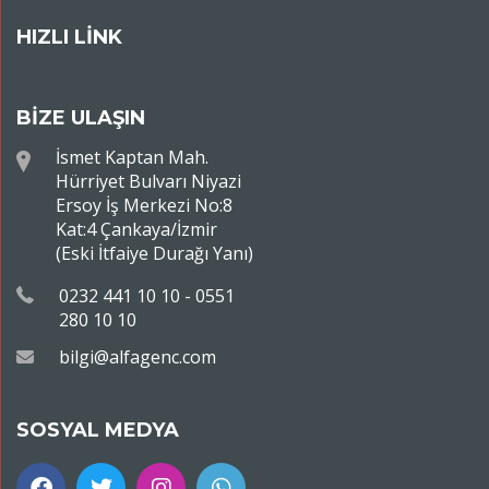
HIZLI LİNK
BİZE ULAŞIN
İsmet Kaptan Mah.
Hürriyet Bulvarı Niyazi
Ersoy İş Merkezi No:8
Kat:4 Çankaya/İzmir
(Eski İtfaiye Durağı Yanı)
0232 441 10 10 - 0551
280 10 10
bilgi@alfagenc.com
SOSYAL MEDYA