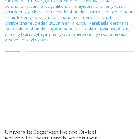
çankayadakikurslar
,
çankayadershane
,
çankayakurslar
,
dershanefiyatları
,
enbaşarılıkurslar
,
eniyidershane
,
eniyikurs
,
izmirdeeniyiykskurs
,
izmirdekidershaneler
,
izmirdekieniyidershane
,
izmirdekieniyikurs
,
izmirdershane
,
izmirdershaneücretleri
,
izmirdershaneücretleri 2026’nın en iyi kursu
,
karabağlardershane
,
konaktakidershaneler
,
lgsdershane
,
lgskursları
,
lgssınavı
,
ösym
,
sınav
,
tytkursu
,
yksçalışma
,
yksdenemepaketi
,
ykskursmerkezi
,
yksözelders
,
ykssınavı
Üniversite Seçerken Nelere Dikkat
Edilmeli? Doğru Tercih, Başarılı Bir