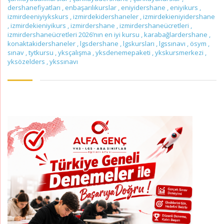
dershanefiyatları
,
enbaşarılıkurslar
,
eniyidershane
,
eniyikurs
,
izmirdeeniyiykskurs
,
izmirdekidershaneler
,
izmirdekieniyidershane
,
izmirdekieniyikurs
,
izmirdershane
,
izmirdershaneücretleri
,
izmirdershaneücretleri 2026’nın en iyi kursu
,
karabağlardershane
,
konaktakidershaneler
,
lgsdershane
,
lgskursları
,
lgssınavı
,
ösym
,
sınav
,
tytkursu
,
yksçalışma
,
yksdenemepaketi
,
ykskursmerkezi
,
yksözelders
,
ykssınavı